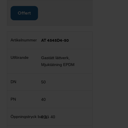
Offert
AT 4545D4-50
Gastätt lättverk,
Mjuktätning EPDM
50
40
0,1 - 40