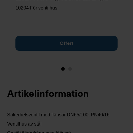
10204 För ventilhus
Offert
Bild
Bild
1
2
(visas
Artikelinformation
nu)
Säkerhetsventil med flänsar DN65/100, PN40/16
Ventilhus av stål