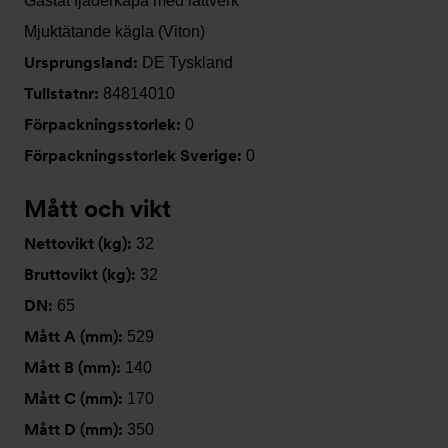
Gastät fjäderkåpa med lättverk
Mjuktätande kägla (Viton)
Ursprungsland:
DE Tyskland
Tullstatnr:
84814010
Förpackningsstorlek:
0
Förpackningsstorlek Sverige:
0
Mått och vikt
Nettovikt (kg):
32
Bruttovikt (kg):
32
DN:
65
Mått A (mm):
529
Mått B (mm):
140
Mått C (mm):
170
Mått D (mm):
350