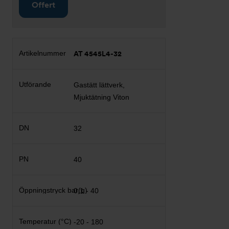
Offert
AT 4545L4-32
Gastätt lättverk,
Mjuktätning Viton
32
40
0,1 - 40
-20 - 180