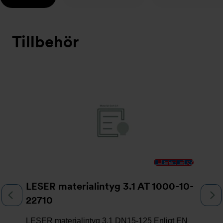
Tillbehör
Bildspel
LESER materialintyg 3.1 AT 1000-10-
Föregående
N
22710
LESER materialintyg 3.1 DN15-125 Enligt EN