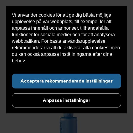
Vi använder cookies för att ge dig bästa möjliga
Visa
0 varor
Snabborder
upplevelse på vår webbplats, till exempel för att
inneh
anpassa innehåll och annonser, tillhandahålla
funktioner för sociala medier och för att analysera
webbtrafiken. För bästa användarupplevelse
Du
Armatec
>
Produkter
>
Tryckavsäkring
>
rekommenderar vi att du aktiverar alla cookies, men
är
Industriella säkerhetsventiler
>
High performance
>
här:
Säkerhetsventil AT 4545-
>
Säkerhetsventil AT 4545L4-
du kan också anpassa inställningarna efter dina
65
behov.
Läs mer om våra cookies här.
Acceptera rekommenderade inställningar
Anpassa inställningar