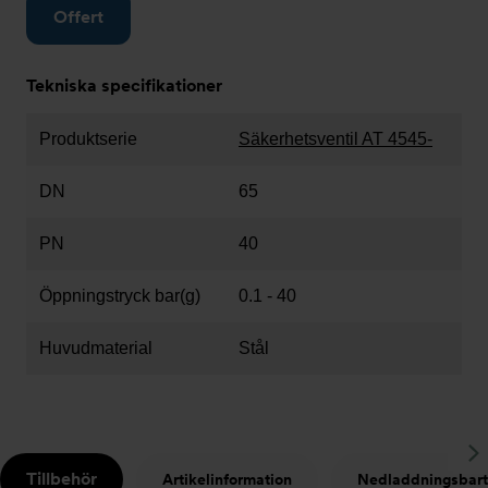
Offert
Tekniska specifikationer
Produktserie
Säkerhetsventil AT 4545-
DN
65
PN
40
Öppningstryck bar(g)
0.1 - 40
Huvudmaterial
Stål
S
Tillbehör
Artikelinformation
Nedladdningsbart
t