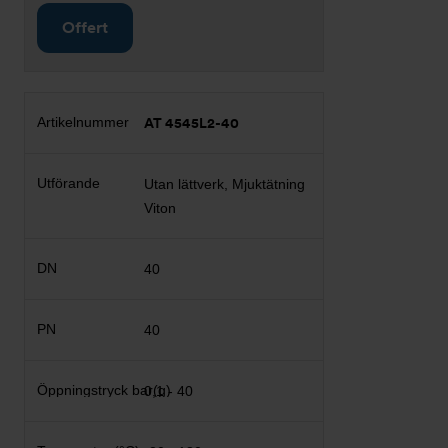
Offert
AT 4545L2-40
Utan lättverk, Mjuktätning
Viton
40
40
0,1 - 40