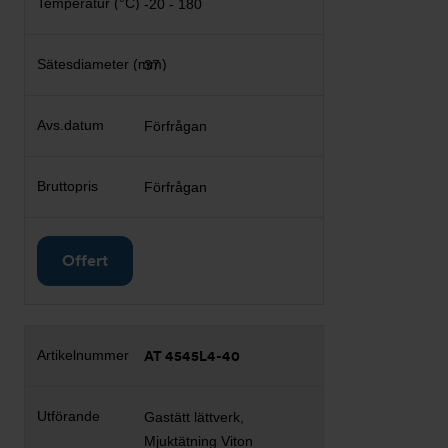
-20 - 180
37
Förfrågan
Förfrågan
Offert
AT 4545L4-40
Gastätt lättverk,
Mjuktätning Viton