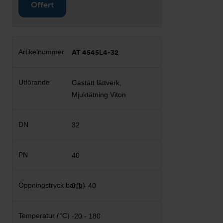
Offert
AT 4545L4-32
Gastätt lättverk,
Mjuktätning Viton
32
40
0,1 - 40
-20 - 180