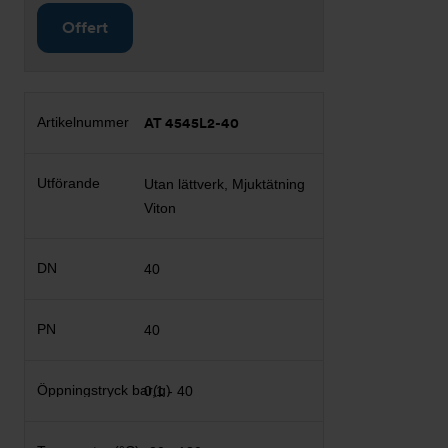
Offert
AT 4545L2-40
Utan lättverk, Mjuktätning
Viton
40
40
0,1 - 40