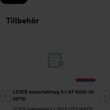
Tillbehör
Bildspel
LESER materialintyg 3.1 AT 1000-10-
Föregående
N
22710
LESER materialintyg 3.1 DN15-125 Enligt EN