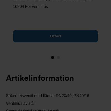
10204 För ventilhus
Offert
Bild
Bild
1
2
(visas
Artikelinformation
nu)
Säkerhetsventil med flänsar DN20/40, PN40/16
Ventilhus av stål