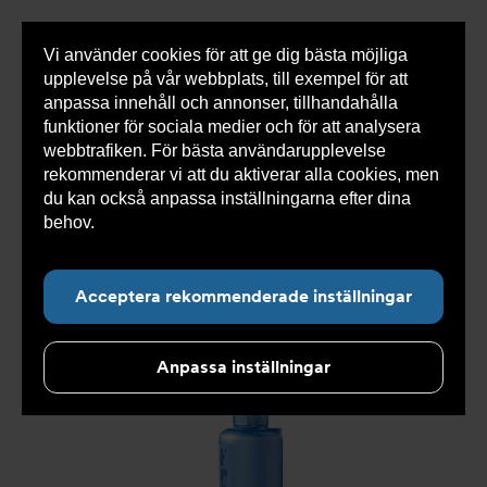
Vi använder cookies för att ge dig bästa möjliga
Visa
0 varor
Snabborder
upplevelse på vår webbplats, till exempel för att
inneh
anpassa innehåll och annonser, tillhandahålla
funktioner för sociala medier och för att analysera
webbtrafiken. För bästa användarupplevelse
Du
Armatec
>
Produkter
>
Tryckavsäkring
>
rekommenderar vi att du aktiverar alla cookies, men
är
Industriella säkerhetsventiler
>
High performance
>
här:
Säkerhetsventil AT 4545-
>
Säkerhetsventil AT 4545L4-
du kan också anpassa inställningarna efter dina
20
behov.
Läs mer om våra cookies här.
Acceptera rekommenderade inställningar
Anpassa inställningar