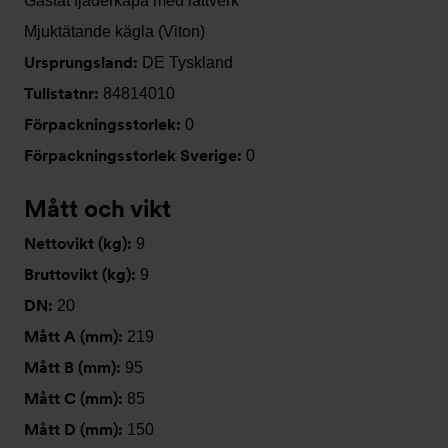
Gastät fjäderkåpa med lättverk
Mjuktätande kägla (Viton)
Ursprungsland:
DE Tyskland
Tullstatnr:
84814010
Förpackningsstorlek:
0
Förpackningsstorlek Sverige:
0
Mått och vikt
Nettovikt (kg):
9
Bruttovikt (kg):
9
DN:
20
Mått A (mm):
219
Mått B (mm):
95
Mått C (mm):
85
Mått D (mm):
150