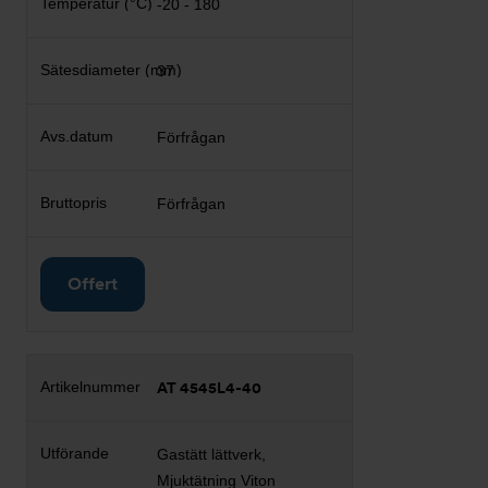
-20 - 180
37
Förfrågan
Förfrågan
Offert
AT 4545L4-40
Gastätt lättverk,
Mjuktätning Viton