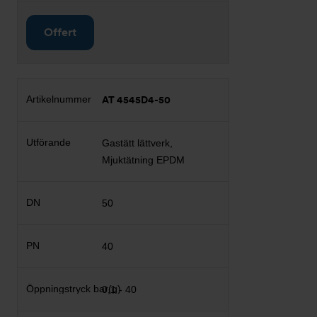
Offert
AT 4545D4-50
Gastätt lättverk,
Mjuktätning EPDM
50
40
0,1 - 40