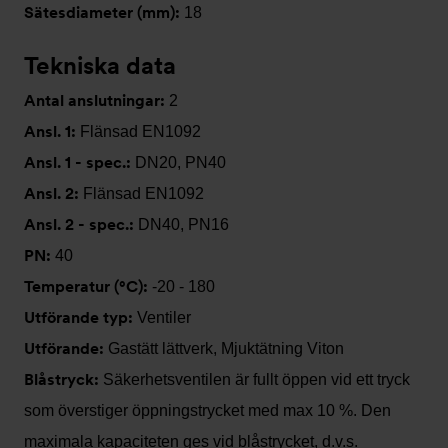
Sätesdiameter (mm):
18
Tekniska data
Antal anslutningar:
2
Ansl. 1:
Flänsad EN1092
Ansl. 1 - spec.:
DN20, PN40
Ansl. 2:
Flänsad EN1092
Ansl. 2 - spec.:
DN40, PN16
PN:
40
Temperatur (°C):
-20 - 180
Utförande typ:
Ventiler
Utförande:
Gastätt lättverk, Mjuktätning Viton
Blåstryck:
Säkerhetsventilen är fullt öppen vid ett tryck
som överstiger öppningstrycket med max 10 %. Den
maximala kapaciteten ges vid blåstrycket, d.v.s.