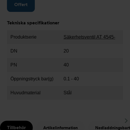
Offert
Tekniska specifikationer
Produktserie
Säkerhetsventil AT 4545-
DN
20
PN
40
Öppningstryck bar(g)
0.1 - 40
Huvudmaterial
Stål
S
Tillbehör
Artikelinformation
Nedladdningsbart
t