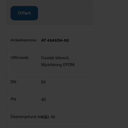
Offert
AT 4545D4-50
Gastätt lättverk,
Mjuktätning EPDM
50
40
0,1 - 40