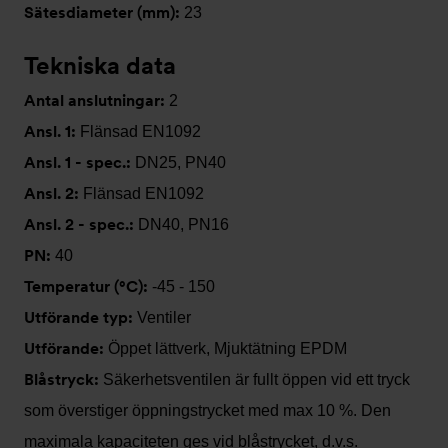
Sätesdiameter (mm):
23
Tekniska data
Antal anslutningar:
2
Ansl. 1:
Flänsad EN1092
Ansl. 1 - spec.:
DN25, PN40
Ansl. 2:
Flänsad EN1092
Ansl. 2 - spec.:
DN40, PN16
PN:
40
Temperatur (°C):
-45 - 150
Utförande typ:
Ventiler
Utförande:
Öppet lättverk, Mjuktätning EPDM
Blåstryck:
Säkerhetsventilen är fullt öppen vid ett tryck
som överstiger öppningstrycket med max 10 %. Den
maximala kapaciteten ges vid blåstrycket, d.v.s.