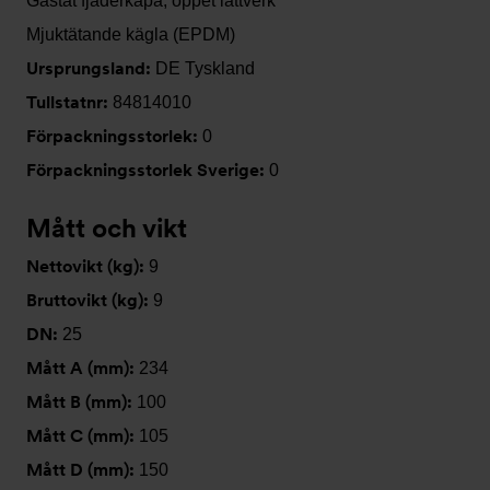
Gastät fjäderkåpa, öppet lättverk
Mjuktätande kägla (EPDM)
Ursprungsland:
DE Tyskland
Tullstatnr:
84814010
Förpackningsstorlek:
0
Förpackningsstorlek Sverige:
0
Mått och vikt
Nettovikt (kg):
9
Bruttovikt (kg):
9
DN:
25
Mått A (mm):
234
Mått B (mm):
100
Mått C (mm):
105
Mått D (mm):
150