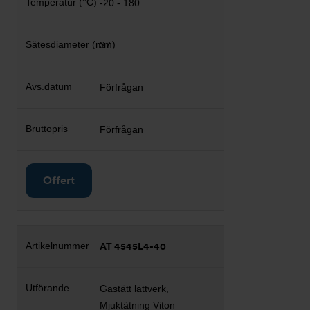
-20 - 180
37
Förfrågan
Förfrågan
Offert
AT 4545L4-40
Gastätt lättverk,
Mjuktätning Viton