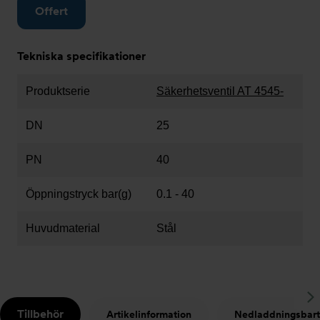
Offert
Tekniska specifikationer
Produktserie
Säkerhetsventil AT 4545-
DN
25
PN
40
Öppningstryck bar(g)
0.1 - 40
Huvudmaterial
Stål
S
Tillbehör
Artikelinformation
Nedladdningsbart
t