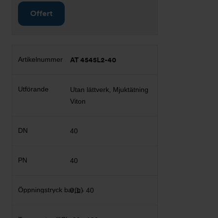
Offert
AT 4545L2-40
Utan lättverk, Mjuktätning
Viton
40
40
0,1 - 40