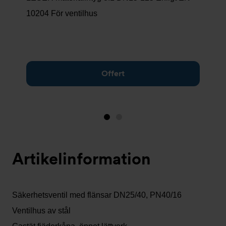
10204 För ventilhus
Offert
Bild
Bild
1
2
(visas
Artikelinformation
nu)
Säkerhetsventil med flänsar DN25/40, PN40/16
Ventilhus av stål