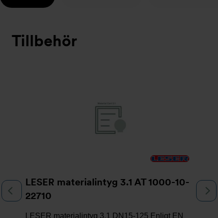
Tillbehör
Bildspel
LESER materialintyg 3.1 AT 1000-10-
Föregående
N
22710
LESER materialintyg 3.1 DN15-125 Enligt EN