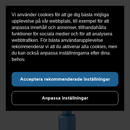
Vi använder cookies för att ge dig bästa möjliga
Visa
0 varor
Snabborder
upplevelse på vår webbplats, till exempel för att
inneh
anpassa innehåll och annonser, tillhandahålla
funktioner för sociala medier och för att analysera
webbtrafiken. För bästa användarupplevelse
Du
Armatec
>
Produkter
>
Tryckavsäkring
>
rekommenderar vi att du aktiverar alla cookies, men
är
Industriella säkerhetsventiler
>
High performance
>
här:
Säkerhetsventil AT 4545-
>
Säkerhetsventil AT 4545D3-
du kan också anpassa inställningarna efter dina
25
behov.
Läs mer om våra cookies här.
Acceptera rekommenderade inställningar
Anpassa inställningar