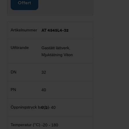
Offert
AT 4545L4-32
Gastätt lättverk,
Mjuktätning Viton
32
40
0,1 - 40
-20 - 180