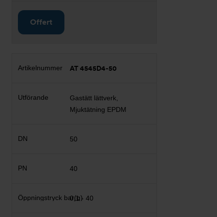
Offert
AT 4545D4-50
Gastätt lättverk,
Mjuktätning EPDM
50
40
0,1 - 40