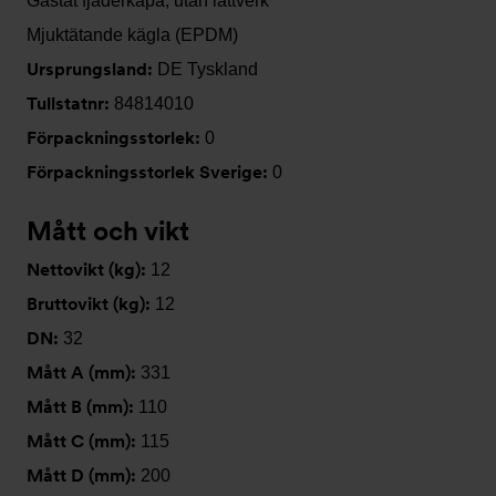
Gastät fjäderkåpa, utan lättverk
Mjuktätande kägla (EPDM)
Ursprungsland:
DE Tyskland
Tullstatnr:
84814010
Förpackningsstorlek:
0
Förpackningsstorlek Sverige:
0
Mått och vikt
Nettovikt (kg):
12
Bruttovikt (kg):
12
DN:
32
Mått A (mm):
331
Mått B (mm):
110
Mått C (mm):
115
Mått D (mm):
200