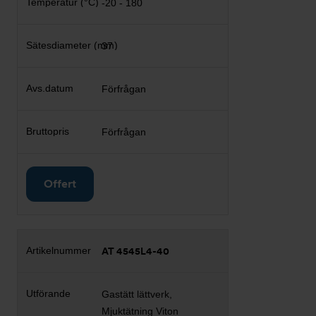
-20 - 180
37
Förfrågan
Förfrågan
Offert
AT 4545L4-40
Gastätt lättverk,
Mjuktätning Viton