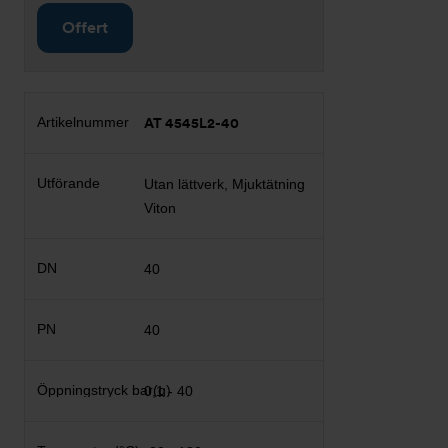
Offert
AT 4545L2-40
Utan lättverk, Mjuktätning
Viton
40
40
0,1 - 40