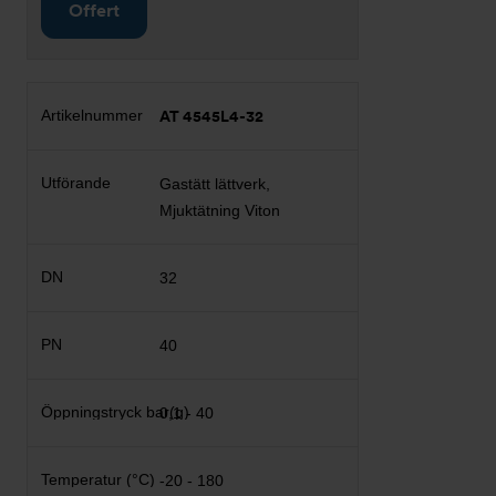
Offert
AT 4545L4-32
Gastätt lättverk,
Mjuktätning Viton
32
40
0,1 - 40
-20 - 180