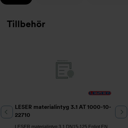
Tillbehör
Bildspel
LESER materialintyg 3.1 AT 1000-10-
Föregående
N
22710
LESER materialintyg 3.1 DN15-125 Enligt EN