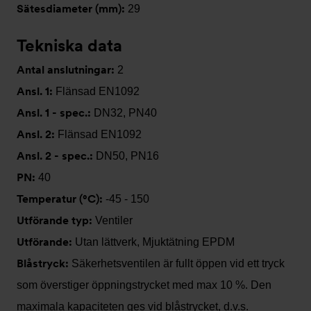
Sätesdiameter (mm):
29
Tekniska data
Antal anslutningar:
2
Ansl. 1:
Flänsad EN1092
Ansl. 1 - spec.:
DN32, PN40
Ansl. 2:
Flänsad EN1092
Ansl. 2 - spec.:
DN50, PN16
PN:
40
Temperatur (°C):
-45 - 150
Utförande typ:
Ventiler
Utförande:
Utan lättverk, Mjuktätning EPDM
Blåstryck:
Säkerhetsventilen är fullt öppen vid ett tryck
som överstiger öppningstrycket med max 10 %. Den
maximala kapaciteten ges vid blåstrycket, d.v.s.