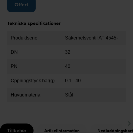
Offert
Tekniska specifikationer
Produktserie
Säkerhetsventil AT 4545-
DN
32
PN
40
Öppningstryck bar(g)
0.1 - 40
Huvudmaterial
Stål
S
Tillbehör
Artikelinformation
Nedladdningsbart
t