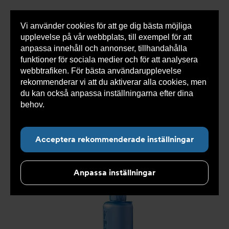
Vi använder cookies för att ge dig bästa möjliga
Visa
0 varor
Snabborder
upplevelse på vår webbplats, till exempel för att
inneh
anpassa innehåll och annonser, tillhandahålla
funktioner för sociala medier och för att analysera
webbtrafiken. För bästa användarupplevelse
Du
Armatec
>
Produkter
>
Tryckavsäkring
>
rekommenderar vi att du aktiverar alla cookies, men
är
Industriella säkerhetsventiler
>
High performance
>
här:
Säkerhetsventil AT 4545-
>
Säkerhetsventil AT 4545D2-
du kan också anpassa inställningarna efter dina
32
behov.
Läs mer om våra cookies här.
Acceptera rekommenderade inställningar
Anpassa inställningar