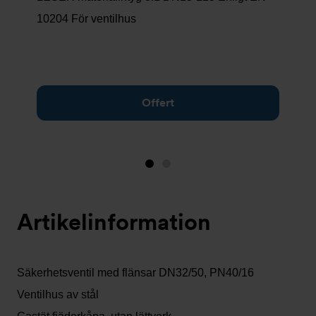
10204 För ventilhus
Offert
Bild
Bild
1
2
(visas
Artikelinformation
nu)
Säkerhetsventil med flänsar DN32/50, PN40/16
Ventilhus av stål