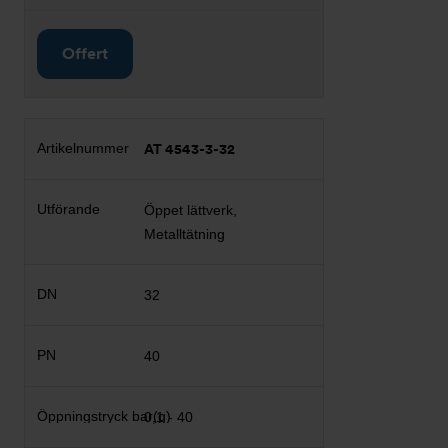
Offert
AT 4543-3-32
Öppet lättverk,
Metalltätning
32
40
0,1 - 40