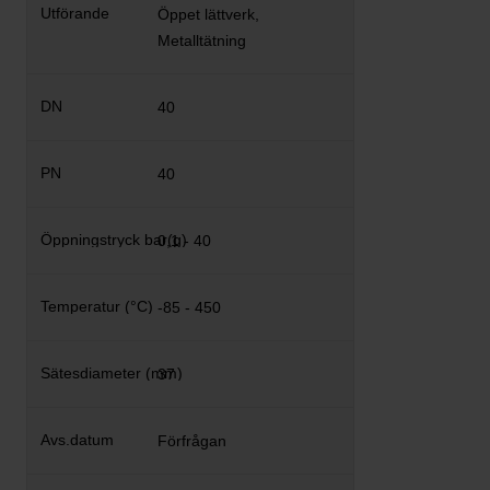
Öppet lättverk,
Metalltätning
40
40
0,1 - 40
-85 - 450
37
Förfrågan