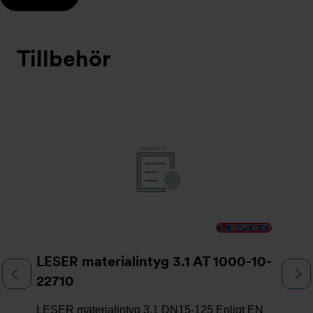
Tillbehör
Bildspel
LESER materialintyg 3.1 AT 1000-10-
Föregående
N
22710
LESER materialintyg 3.1 DN15-125 Enligt EN