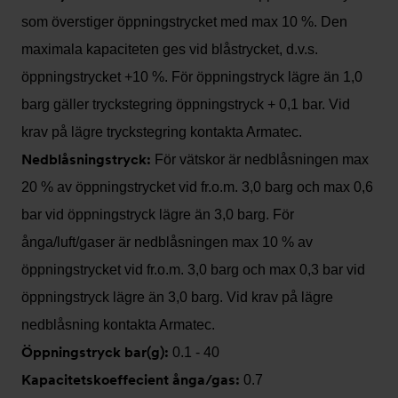
som överstiger öppningstrycket med max 10 %. Den
maximala kapaciteten ges vid blåstrycket, d.v.s.
öppningstrycket +10 %. För öppningstryck lägre än 1,0
barg gäller tryckstegring öppningstryck + 0,1 bar. Vid
krav på lägre tryckstegring kontakta Armatec.
Nedblåsningstryck:
För vätskor är nedblåsningen max
20 % av öppningstrycket vid fr.o.m. 3,0 barg och max 0,6
bar vid öppningstryck lägre än 3,0 barg. För
ånga/luft/gaser är nedblåsningen max 10 % av
öppningstrycket vid fr.o.m. 3,0 barg och max 0,3 bar vid
öppningstryck lägre än 3,0 barg. Vid krav på lägre
nedblåsning kontakta Armatec.
Öppningstryck bar(g):
0.1 - 40
Kapacitetskoeffecient ånga/gas:
0.7