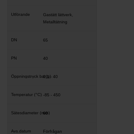
Gastätt lättverk,
Metalltätning
65
40
0,1 - 40
-85 - 450
60
Förfrågan