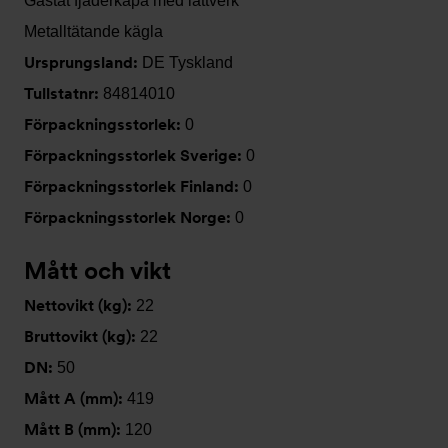
Gastät fjäderkåpa med lättverk
Metalltätande kägla
Ursprungsland:
DE Tyskland
Tullstatnr:
84814010
Förpackningsstorlek:
0
Förpackningsstorlek Sverige:
0
Förpackningsstorlek Finland:
0
Förpackningsstorlek Norge:
0
Mått och vikt
Nettovikt (kg):
22
Bruttovikt (kg):
22
DN:
50
Mått A (mm):
419
Mått B (mm):
120