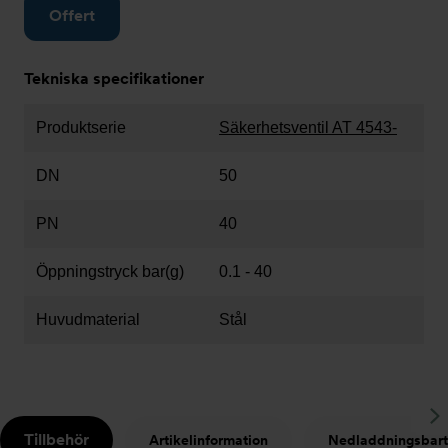
Offert
Tekniska specifikationer
Produktserie
Säkerhetsventil AT 4543-
DN
50
PN
40
Öppningstryck bar(g)
0.1 - 40
Huvudmaterial
Stål
S
Tillbehör
Artikelinformation
Nedladdningsbart
t