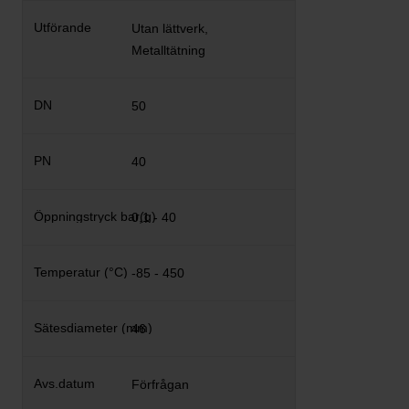
Utan lättverk,
Metalltätning
50
40
0,1 - 40
-85 - 450
46
Förfrågan