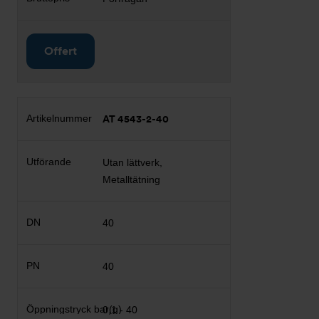
Offert
AT 4543-2-40
Utan lättverk,
Metalltätning
40
40
0,1 - 40