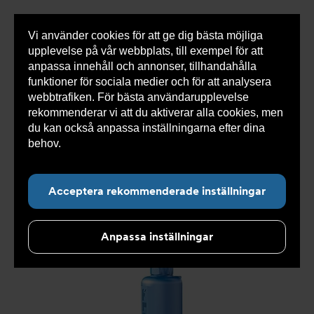
Vi använder cookies för att ge dig bästa möjliga
Visa
0 varor
Snabborder
upplevelse på vår webbplats, till exempel för att
inneh
anpassa innehåll och annonser, tillhandahålla
funktioner för sociala medier och för att analysera
webbtrafiken. För bästa användarupplevelse
Du
Armatec
>
Produkter
>
Tryckavsäkring
>
rekommenderar vi att du aktiverar alla cookies, men
är
Industriella säkerhetsventiler
>
High performance
>
här:
Säkerhetsventil AT 4543-
>
Säkerhetsventil AT 4543-4-
du kan också anpassa inställningarna efter dina
50
behov.
Läs mer om våra cookies här.
Acceptera rekommenderade inställningar
Anpassa inställningar