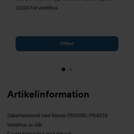
10204 För ventilhus
Offert
Bild
Bild
1
2
(visas
Artikelinformation
nu)
Säkerhetsventil med flänsar DN50/80, PN40/16
Ventilhus av stål