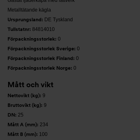
Gastät fjäderkåpa med lättverk
Metalltätande kägla
Ursprungsland:
DE Tyskland
Tullstatnr:
84814010
Förpackningsstorlek:
0
Förpackningsstorlek Sverige:
0
Förpackningsstorlek Finland:
0
Förpackningsstorlek Norge:
0
Mått och vikt
Nettovikt (kg):
9
Bruttovikt (kg):
9
DN:
25
Mått A (mm):
234
Mått B (mm):
100