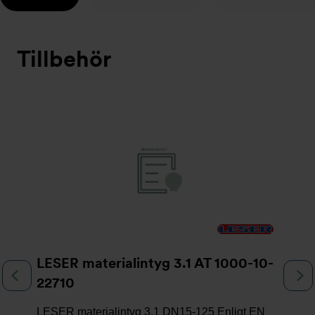
Tillbehör
Bildspel
LESER materialintyg 3.1 AT 1000-10-
Föregående
N
22710
LESER materialintyg 3.1 DN15-125 Enligt EN