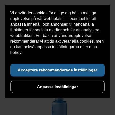
Vi använder cookies för att ge dig bästa möjliga
Visa
0 varor
Snabborder
upplevelse på vår webbplats, till exempel för att
inneh
anpassa innehåll och annonser, tillhandahålla
funktioner för sociala medier och för att analysera
webbtrafiken. För bästa användarupplevelse
Du
Armatec
>
Produkter
>
Tryckavsäkring
>
rekommenderar vi att du aktiverar alla cookies, men
är
Industriella säkerhetsventiler
>
High performance
>
här:
Säkerhetsventil AT 4543-
>
Säkerhetsventil AT 4543-4-
du kan också anpassa inställningarna efter dina
25
behov.
Läs mer om våra cookies här.
Acceptera rekommenderade inställningar
Anpassa inställningar