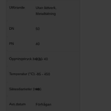
Utan lättverk,
Metalltätning
50
40
0,1 - 40
-85 - 450
46
Förfrågan