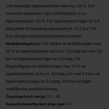
som överstiger öppningstrycket med max 10 %. Den
maximala kapaciteten ges vid blåstrycket, d.v.s.
öppningstrycket +10 %. För öppningstryck lägre än 1,0
barg gäller tryckstegring öppningstryck + 0,1 bar. Vid
krav på lägre tryckstegring kontakta Armatec.
Nedblåsningstryck:
För vätskor är nedblåsningen max
20 % av öppningstrycket vid fr.o.m. 3,0 barg och max 0,6
bar vid öppningstryck lägre än 3,0 barg. För
ånga/luft/gaser är nedblåsningen max 10 % av
öppningstrycket vid fr.o.m. 3,0 barg och max 0,3 bar vid
öppningstryck lägre än 3,0 barg. Vid krav på lägre
nedblåsning kontakta Armatec.
Öppningstryck bar(g):
0.1 - 40
Kapacitetskoeffecient ånga/gas:
0.7