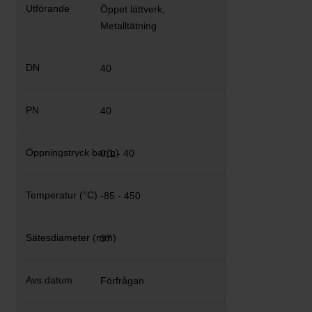
Öppet lättverk,
Metalltätning
40
40
0,1 - 40
-85 - 450
37
Förfrågan