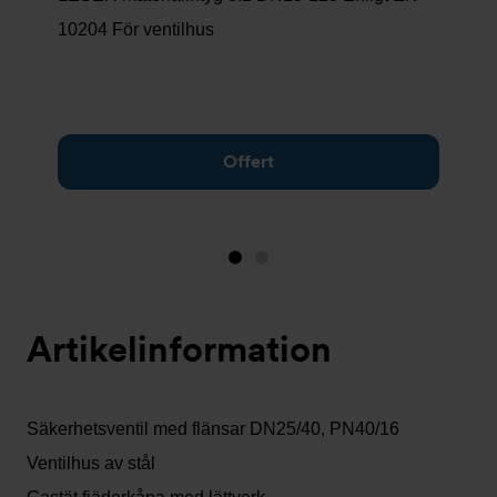
10204 För ventilhus
Offert
Bild
Bild
1
2
(visas
Artikelinformation
nu)
Säkerhetsventil med flänsar DN25/40, PN40/16
Ventilhus av stål