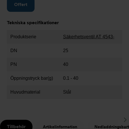
Offert
Tekniska specifikationer
Produktserie
Säkerhetsventil AT 4543-
DN
25
PN
40
Öppningstryck bar(g)
0.1 - 40
Huvudmaterial
Stål
S
Tillbehör
Artikelinformation
Nedladdningsbart
t