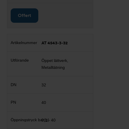
Offert
AT 4543-3-32
Öppet lättverk,
Metalltätning
32
40
0,1 - 40