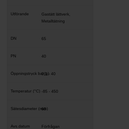
Gastätt lättverk,
Metalltätning
65
40
0,1 - 40
-85 - 450
60
Förfrågan