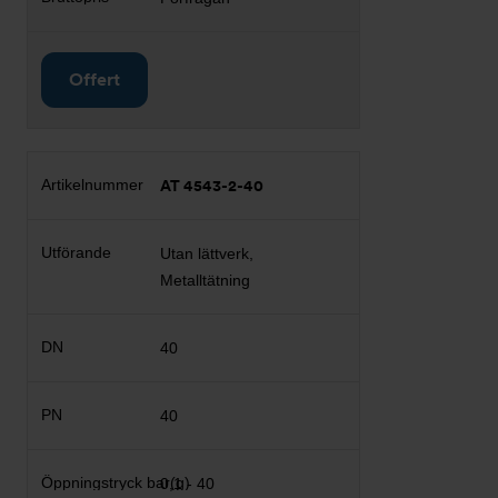
Offert
AT 4543-2-40
Utan lättverk,
Metalltätning
40
40
0,1 - 40