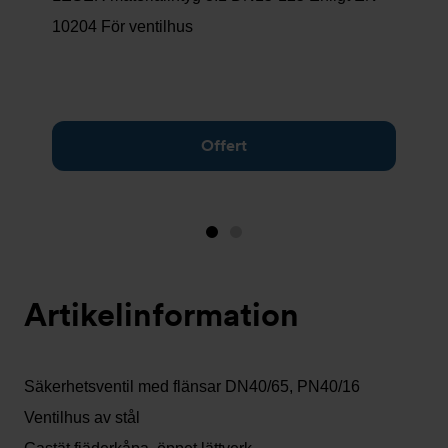
10204 För ventilhus
Offert
Bild
Bild
1
2
(visas
Artikelinformation
nu)
Säkerhetsventil med flänsar DN40/65, PN40/16
Ventilhus av stål