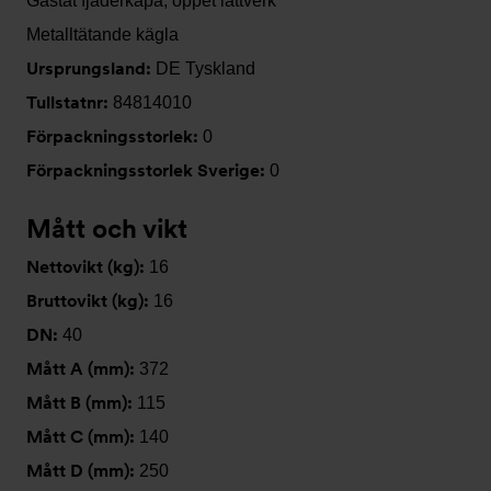
Gastät fjäderkåpa, öppet lättverk
Metalltätande kägla
Ursprungsland:
DE Tyskland
Tullstatnr:
84814010
Förpackningsstorlek:
0
Förpackningsstorlek Sverige:
0
Mått och vikt
Nettovikt (kg):
16
Bruttovikt (kg):
16
DN:
40
Mått A (mm):
372
Mått B (mm):
115
Mått C (mm):
140
Mått D (mm):
250