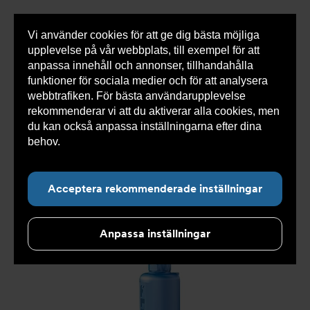
Vi använder cookies för att ge dig bästa möjliga
Visa
0 varor
Snabborder
upplevelse på vår webbplats, till exempel för att
inneh
anpassa innehåll och annonser, tillhandahålla
funktioner för sociala medier och för att analysera
webbtrafiken. För bästa användarupplevelse
Du
Armatec
>
Produkter
>
Tryckavsäkring
>
rekommenderar vi att du aktiverar alla cookies, men
är
Industriella säkerhetsventiler
>
High performance
>
här:
Säkerhetsventil AT 4543-
>
Säkerhetsventil AT 4543-3-
du kan också anpassa inställningarna efter dina
40
behov.
Läs mer om våra cookies här.
Acceptera rekommenderade inställningar
Anpassa inställningar