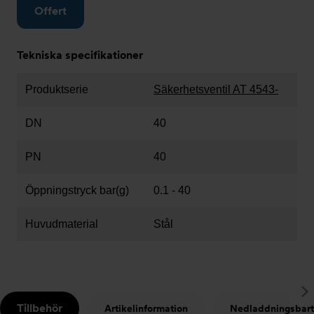
Offert
Tekniska specifikationer
Produktserie
Säkerhetsventil AT 4543-
DN
40
PN
40
Öppningstryck bar(g)
0.1 - 40
Huvudmaterial
Stål
S
Tillbehör
Artikelinformation
Nedladdningsbart
t