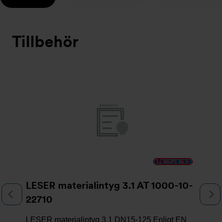
Tillbehör
Bildspel
LESER materialintyg 3.1 AT 1000-10-
Föregående
N
22710
LESER materialintyg 3.1 DN15-125 Enligt EN