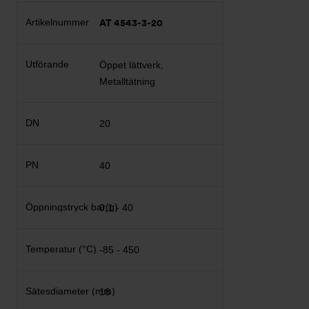
AT 4543-3-20
Öppet lättverk,
Metalltätning
20
40
0,1 - 40
-85 - 450
18