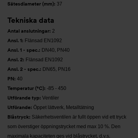
Sätesdiameter (mm):
37
Tekniska data
Antal anslutningar:
2
Ansl. 1:
Flänsad EN1092
Ansl. 1 - spec.:
DN40, PN40
Ansl. 2:
Flänsad EN1092
Ansl. 2 - spec.:
DN65, PN16
PN:
40
Temperatur (°C):
-85 - 450
Utförande typ:
Ventiler
Utförande:
Öppet lättverk, Metalltätning
Blåstryck:
Säkerhetsventilen är fullt öppen vid ett tryck
som överstiger öppningstrycket med max 10 %. Den
maximala kapaciteten ges vid blåstrycket, d.v.s.