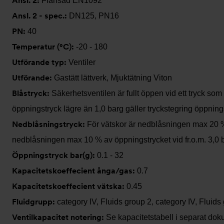
Ansl. 2:
Flänsad EN1092
Ansl. 2 - spec.:
DN125, PN16
PN:
40
Temperatur (°C):
-20 - 180
Utförande typ:
Ventiler
Utförande:
Gastätt lättverk, Mjuktätning Viton
Blåstryck:
Säkerhetsventilen är fullt öppen vid ett tryck s
öppningstryck lägre än 1,0 barg gäller tryckstegring öppnings
Nedblåsningstryck:
För vätskor är nedblåsningen max 20 % 
nedblåsningen max 10 % av öppningstrycket vid fr.o.m. 3,0 b
Öppningstryck bar(g):
0.1 - 32
Kapacitetskoeffecient ånga/gas:
0.7
Kapacitetskoeffecient vätska:
0.45
Fluidgrupp:
category IV, Fluids group 2, category IV, Fluids
Ventilkapacitet notering:
Se kapacitetstabell i separat dok