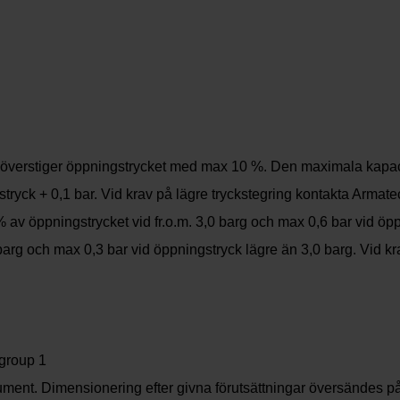
om överstiger öppningstrycket med max 10 %. Den maximala kapaci
tryck + 0,1 bar. Vid krav på lägre tryckstegring kontakta Armate
av öppningstrycket vid fr.o.m. 3,0 barg och max 0,6 bar vid öppn
arg och max 0,3 bar vid öppningstryck lägre än 3,0 barg. Vid k
 group 1
ument. Dimensionering efter givna förutsättningar översändes på