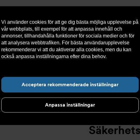
Vi använder cookies för att ge dig bästa möjliga upplevelse på
vår webbplats, till exempel för att anpassa innehåll och
annonser, tillhandahålla funktioner för sociala medier och för
att analysera webbtrafiken. För bästa användarupplevelse
llt
Om Armatec
Hållbarhet
Kontakta oss
Kundser
rekommenderar vi att du aktiverar alla cookies, men du kan
också anpassa inställningarna efter dina behov.
Läs mer om
våra cookies här.
kerhetsventiler
>
High performance
>
Säkerhetsventil AT 4542-
Hitta det du letar e
Acceptera rekommenderade inställningar
Anpassa inställningar
Säkerhets