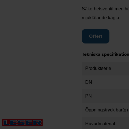
Säkerhetsventil med hög
mjuktätande kägla.
Offert
Tekniska specifikatio
Produktserie
DN
PN
Öppningstryck bar(g)
Huvudmaterial