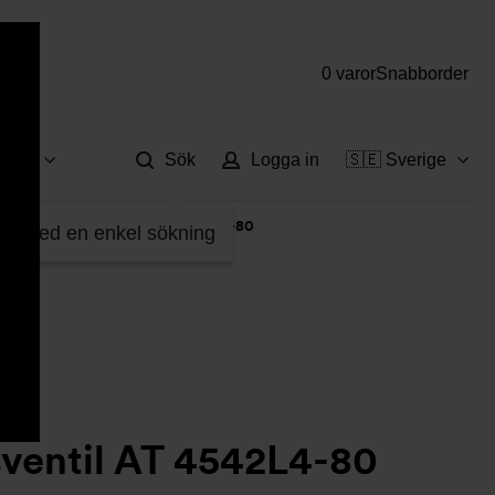
0 varor
Snabborder
Hjä
vice
Sök
Logga in
🇸🇪 Sverige
>
Säkerhetsventil AT 4542L4-80
fter med en enkel sökning
ventil AT 4542L4-80