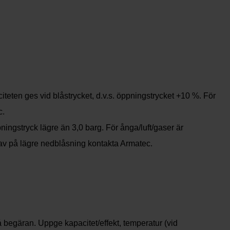
teten ges vid blåstrycket, d.v.s. öppningstrycket +10 %. För
c.
ingstryck lägre än 3,0 barg. För ånga/luft/gaser är
rav på lägre nedblåsning kontakta Armatec.
 begäran. Uppge kapacitet/effekt, temperatur (vid