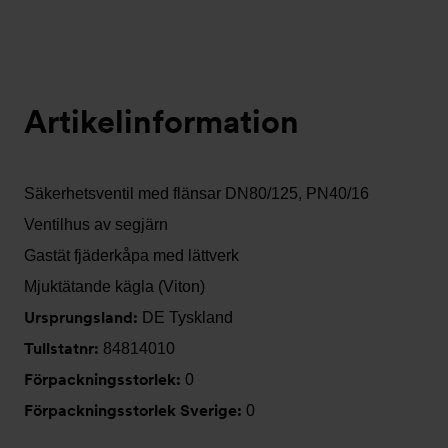
Artikelinformation
Säkerhetsventil med flänsar DN80/125, PN40/16
Ventilhus av segjärn
Gastät fjäderkåpa med lättverk
Mjuktätande kägla (Viton)
Ursprungsland:
DE Tyskland
Tullstatnr:
84814010
Förpackningsstorlek:
0
Förpackningsstorlek Sverige:
0