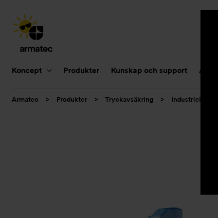
Huvudnavigering
Koncept
Produkter
Kunskap och support
Aktue
Du
Armatec
>
Produkter
>
Tryckavsäkring
>
Industriella sä
är
här: