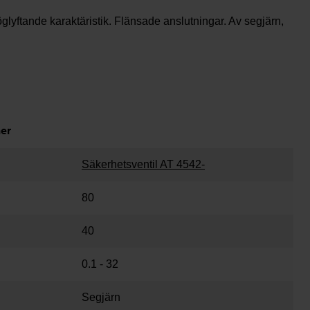
lyftande karaktäristik. Flänsade anslutningar. Av segjärn,
ner
Säkerhetsventil AT 4542-
80
40
0.1 - 32
Segjärn