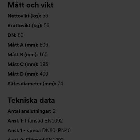
Mått och vikt
Nettovikt (kg):
56
Bruttovikt (kg):
56
DN:
80
Mått A (mm):
606
Mått B (mm):
160
Mått C (mm):
195
Mått D (mm):
400
Sätesdiameter (mm):
74
Tekniska data
Antal anslutningar:
2
Ansl. 1:
Flänsad EN1092
Ansl. 1 - spec.:
DN80, PN40