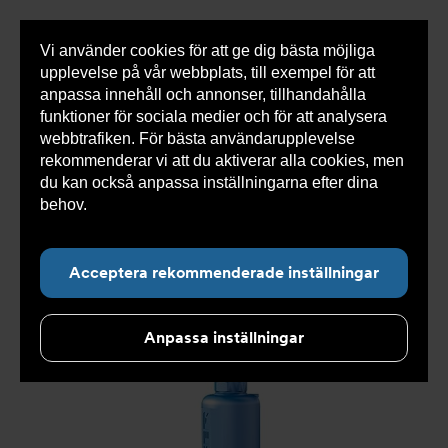
Vi använder cookies för att ge dig bästa möjliga
Visa
0 varor
Snabborder
upplevelse på vår webbplats, till exempel för att
inneh
anpassa innehåll och annonser, tillhandahålla
funktioner för sociala medier och för att analysera
webbtrafiken. För bästa användarupplevelse
Du
Armatec
>
Produkter
>
Tryckavsäkring
>
rekommenderar vi att du aktiverar alla cookies, men
är
Industriella säkerhetsventiler
>
High performance
>
här:
Säkerhetsventil AT 4542-
>
Säkerhetsventil AT 4542L4-
du kan också anpassa inställningarna efter dina
40
behov.
Läs mer om våra cookies här.
Acceptera rekommenderade inställningar
Anpassa inställningar