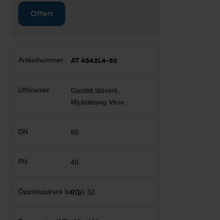
Offert
AT 4542L4-80
Gastätt lättverk,
Mjuktätning Viton
80
40
0,1 - 32