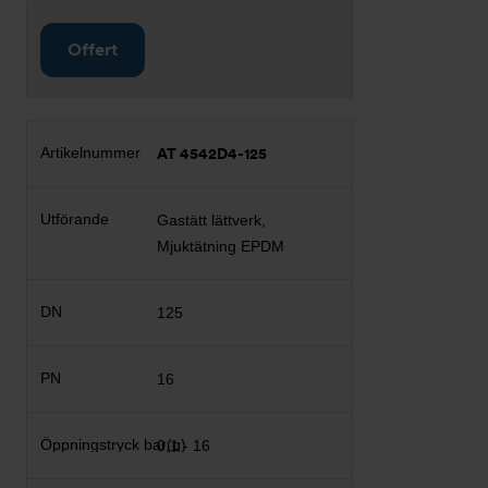
Offert
AT 4542D4-125
Gastätt lättverk,
Mjuktätning EPDM
125
16
0,1 - 16