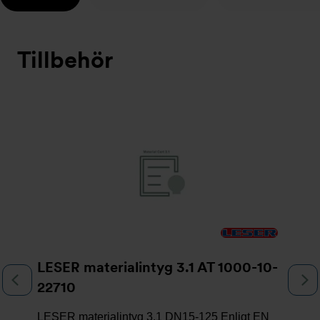
Tillbehör
Bildspel
LESER materialintyg 3.1 AT 1000-10-
Föregående
N
22710
LESER materialintyg 3.1 DN15-125 Enligt EN