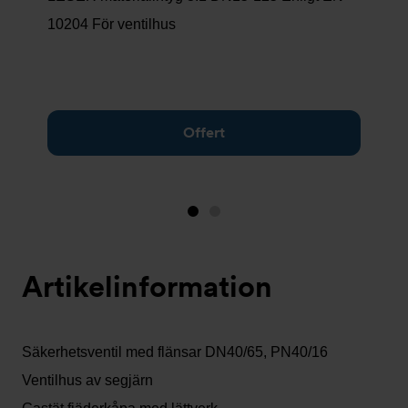
10204 För ventilhus
Offert
Bild
Bild
1
2
(visas
Artikelinformation
nu)
Säkerhetsventil med flänsar DN40/65, PN40/16
Ventilhus av segjärn