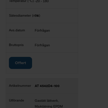
-20 - 180
74
Förfrågan
Förfrågan
Offert
AT 4542D4-100
Gastätt lättverk,
Mjuktätning EPDM