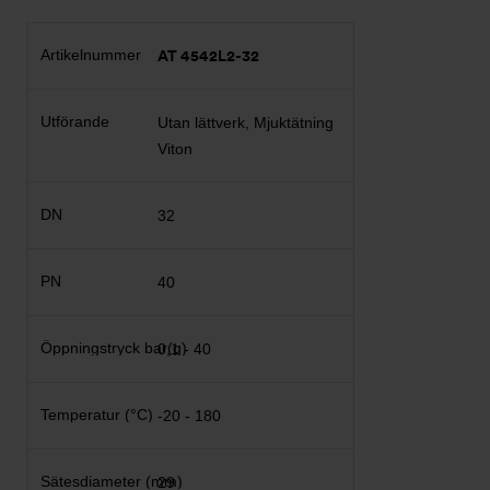
AT 4542L2-32
Utan lättverk, Mjuktätning
Viton
32
40
0,1 - 40
-20 - 180
29