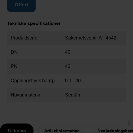
Offert
Tekniska specifikationer
Produktserie
Säkerhetsventil AT 4542-
DN
40
PN
40
Öppningstryck bar(g)
0.1 - 40
Huvudmaterial
Segjärn
S
Tillbehör
Artikelinformation
Nedladdningsbart
t