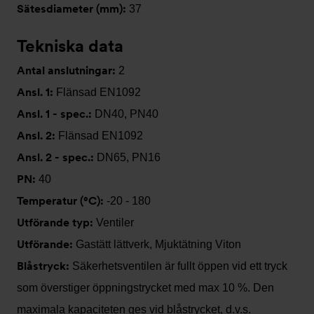
Sätesdiameter (mm):
37
Tekniska data
Antal anslutningar:
2
Ansl. 1:
Flänsad EN1092
Ansl. 1 - spec.:
DN40, PN40
Ansl. 2:
Flänsad EN1092
Ansl. 2 - spec.:
DN65, PN16
PN:
40
Temperatur (°C):
-20 - 180
Utförande typ:
Ventiler
Utförande:
Gastätt lättverk, Mjuktätning Viton
Blåstryck:
Säkerhetsventilen är fullt öppen vid ett tryck
som överstiger öppningstrycket med max 10 %. Den
maximala kapaciteten ges vid blåstrycket, d.v.s.