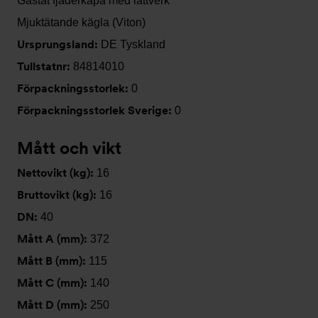
Gastät fjäderkåpa med lättverk
Mjuktätande kägla (Viton)
Ursprungsland:
DE Tyskland
Tullstatnr:
84814010
Förpackningsstorlek:
0
Förpackningsstorlek Sverige:
0
Mått och vikt
Nettovikt (kg):
16
Bruttovikt (kg):
16
DN:
40
Mått A (mm):
372
Mått B (mm):
115
Mått C (mm):
140
Mått D (mm):
250