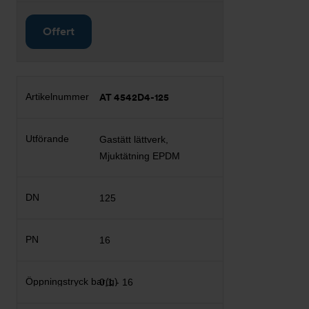
Offert
AT 4542D4-125
Gastätt lättverk,
Mjuktätning EPDM
125
16
0,1 - 16