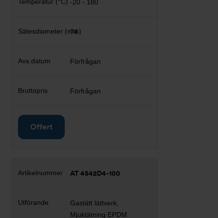
-20 - 180
74
Förfrågan
Förfrågan
Offert
AT 4542D4-100
Gastätt lättverk,
Mjuktätning EPDM