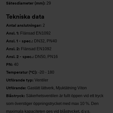
Sätesdiameter (mm):
29
Tekniska data
Antal anslutningar:
2
Ansl. 1:
Flänsad EN1092
Ansl. 1 - spec.:
DN32, PN40
Ansl. 2:
Flänsad EN1092
Ansl. 2 - spec.:
DN50, PN16
PN:
40
Temperatur (°C):
-20 - 180
Utförande typ:
Ventiler
Utförande:
Gastätt lättverk, Mjuktätning Viton
Blåstryck:
Säkerhetsventilen är fullt öppen vid ett tryck
som överstiger öppningstrycket med max 10 %. Den
maximala kapaciteten ges vid blåstrycket, d.v.s.