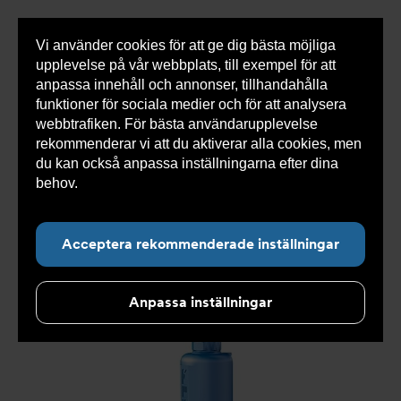
Vi använder cookies för att ge dig bästa möjliga
Visa
0 varor
Snabborder
upplevelse på vår webbplats, till exempel för att
inneh
anpassa innehåll och annonser, tillhandahålla
funktioner för sociala medier och för att analysera
webbtrafiken. För bästa användarupplevelse
Du
Armatec
>
Produkter
>
Tryckavsäkring
>
rekommenderar vi att du aktiverar alla cookies, men
är
Industriella säkerhetsventiler
>
High performance
>
här:
Säkerhetsventil AT 4542-
>
Säkerhetsventil AT 4542L4-
du kan också anpassa inställningarna efter dina
32
behov.
Läs mer om våra cookies här.
Acceptera rekommenderade inställningar
Anpassa inställningar