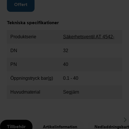
Offert
Tekniska specifikationer
Produktserie
Säkerhetsventil AT 4542-
DN
32
PN
40
Öppningstryck bar(g)
0.1 - 40
Huvudmaterial
Segjärn
S
Tillbehör
Artikelinformation
Nedladdningsbart
t