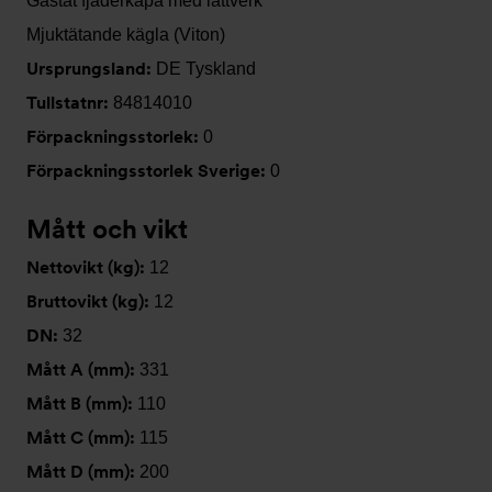
Gastät fjäderkåpa med lättverk
Mjuktätande kägla (Viton)
Ursprungsland:
DE Tyskland
Tullstatnr:
84814010
Förpackningsstorlek:
0
Förpackningsstorlek Sverige:
0
Mått och vikt
Nettovikt (kg):
12
Bruttovikt (kg):
12
DN:
32
Mått A (mm):
331
Mått B (mm):
110
Mått C (mm):
115
Mått D (mm):
200