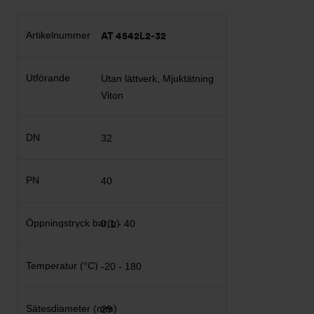
AT 4542L2-32
Utan lättverk, Mjuktätning
Viton
32
40
0,1 - 40
-20 - 180
29