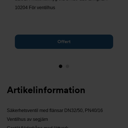
10204 För ventilhus
Offert
Bild
Bild
1
2
(visas
Artikelinformation
nu)
Säkerhetsventil med flänsar DN32/50, PN40/16
Ventilhus av segjärn