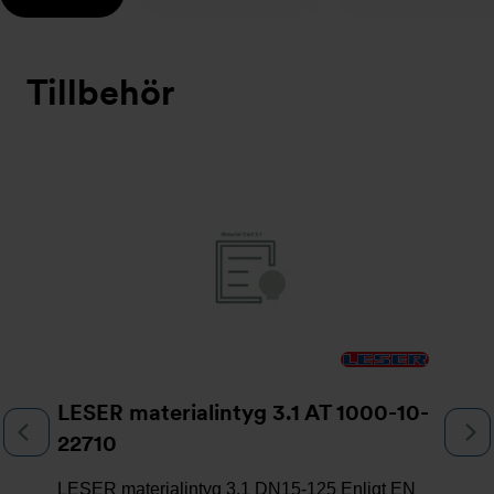
Tillbehör
Bildspel
LESER materialintyg 3.1 AT 1000-10-
Föregående
N
22710
LESER materialintyg 3.1 DN15-125 Enligt EN