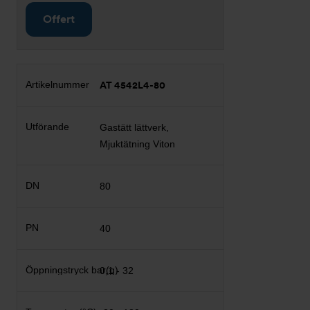
Offert
AT 4542L4-80
Gastätt lättverk,
Mjuktätning Viton
80
40
0,1 - 32