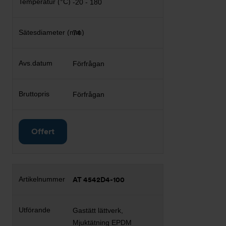
-20 - 180
74
Förfrågan
Förfrågan
Offert
AT 4542D4-100
Gastätt lättverk,
Mjuktätning EPDM