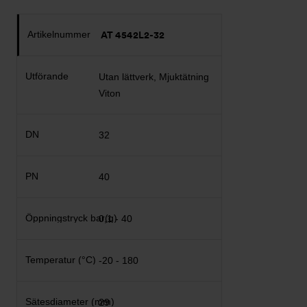
AT 4542L2-32
Utan lättverk, Mjuktätning
Viton
32
40
0,1 - 40
-20 - 180
29