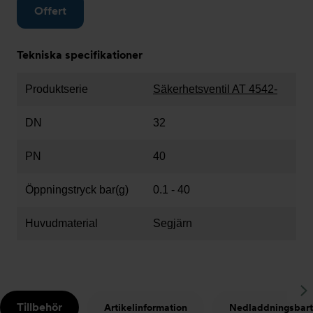
Offert
Tekniska specifikationer
Produktserie
Säkerhetsventil AT 4542-
DN
32
PN
40
Öppningstryck bar(g)
0.1 - 40
Huvudmaterial
Segjärn
S
Tillbehör
Artikelinformation
Nedladdningsbart
t