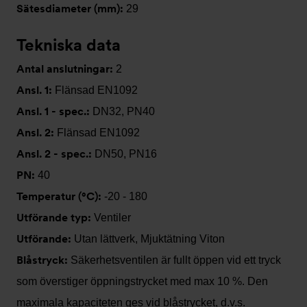
Sätesdiameter (mm):
29
Tekniska data
Antal anslutningar:
2
Ansl. 1:
Flänsad EN1092
Ansl. 1 - spec.:
DN32, PN40
Ansl. 2:
Flänsad EN1092
Ansl. 2 - spec.:
DN50, PN16
PN:
40
Temperatur (°C):
-20 - 180
Utförande typ:
Ventiler
Utförande:
Utan lättverk, Mjuktätning Viton
Blåstryck:
Säkerhetsventilen är fullt öppen vid ett tryck
som överstiger öppningstrycket med max 10 %. Den
maximala kapaciteten ges vid blåstrycket, d.v.s.