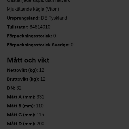
Gastät fjäderkåpa, utan lättverk
Mjuktätande kägla (Viton)
Ursprungsland:
DE Tyskland
Tullstatnr:
84814010
Förpackningsstorlek:
0
Förpackningsstorlek Sverige:
0
Mått och vikt
Nettovikt (kg):
12
Bruttovikt (kg):
12
DN:
32
Mått A (mm):
331
Mått B (mm):
110
Mått C (mm):
115
Mått D (mm):
200