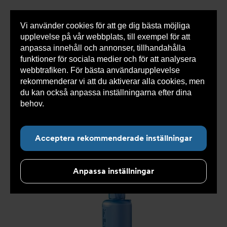
Vi använder cookies för att ge dig bästa möjliga
Visa
0 varor
Snabborder
upplevelse på vår webbplats, till exempel för att
inneh
anpassa innehåll och annonser, tillhandahålla
funktioner för sociala medier och för att analysera
webbtrafiken. För bästa användarupplevelse
Du
Armatec
>
Produkter
>
Tryckavsäkring
>
rekommenderar vi att du aktiverar alla cookies, men
är
Industriella säkerhetsventiler
>
High performance
>
här:
Säkerhetsventil AT 4542-
>
Säkerhetsventil AT 4542L2-
du kan också anpassa inställningarna efter dina
32
behov.
Läs mer om våra cookies här.
Acceptera rekommenderade inställningar
Anpassa inställningar