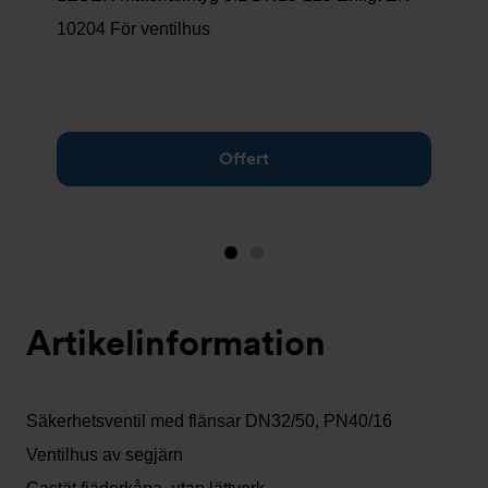
10204 För ventilhus
Offert
Bild
Bild
1
2
(visas
Artikelinformation
nu)
Säkerhetsventil med flänsar DN32/50, PN40/16
Ventilhus av segjärn