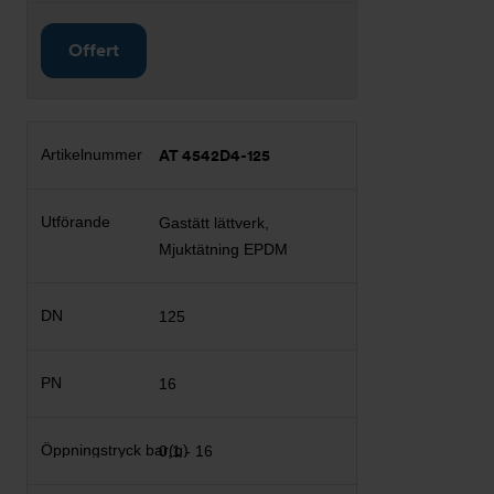
Offert
AT 4542D4-125
Gastätt lättverk,
Mjuktätning EPDM
125
16
0,1 - 16