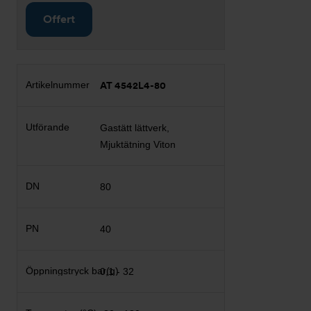
Offert
AT 4542L4-80
Gastätt lättverk,
Mjuktätning Viton
80
40
0,1 - 32