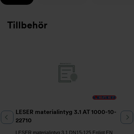
Tillbehör
Bildspel
LESER materialintyg 3.1 AT 1000-10-
Föregående
N
22710
LESER materialintyg 3.1 DN15-125 Enligt EN