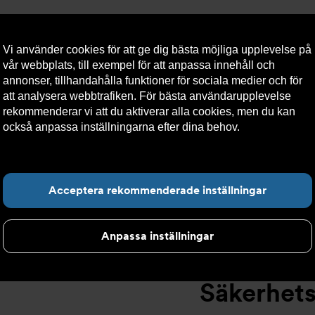
Vi använder cookies för att ge dig bästa möjliga upplevelse på
vår webbplats, till exempel för att anpassa innehåll och
annonser, tillhandahålla funktioner för sociala medier och för
att analysera webbtrafiken. För bästa användarupplevelse
llt
Om Armatec
Hållbarhet
Kontakta oss
Kundser
rekommenderar vi att du aktiverar alla cookies, men du kan
också anpassa inställningarna efter dina behov.
Läs mer om
våra cookies här.
kerhetsventiler
>
High performance
>
Säkerhetsventil AT 4542-
Hitta det du letar e
Acceptera rekommenderade inställningar
Anpassa inställningar
Säkerhet