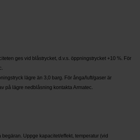
teten ges vid blåstrycket, d.v.s. öppningstrycket +10 %. För
c.
ingstryck lägre än 3,0 barg. För ånga/luft/gaser är
rav på lägre nedblåsning kontakta Armatec.
 begäran. Uppge kapacitet/effekt, temperatur (vid