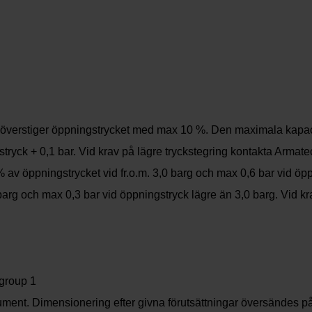
om överstiger öppningstrycket med max 10 %. Den maximala kapaci
tryck + 0,1 bar. Vid krav på lägre tryckstegring kontakta Armate
av öppningstrycket vid fr.o.m. 3,0 barg och max 0,6 bar vid öppn
arg och max 0,3 bar vid öppningstryck lägre än 3,0 barg. Vid k
 group 1
ument. Dimensionering efter givna förutsättningar översändes på