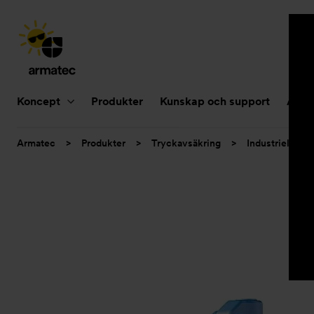
Huvudnavigering
Koncept
Produkter
Kunskap och support
Aktue
Du
Armatec
>
Produkter
>
Tryckavsäkring
>
Industriella sä
är
här: