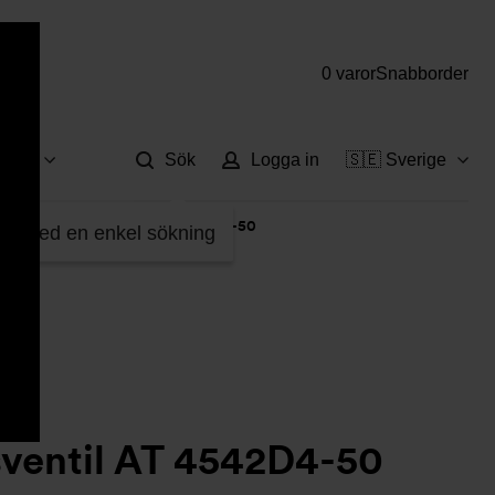
0 varor
Snabborder
Hjä
vice
Sök
Logga in
🇸🇪 Sverige
>
Säkerhetsventil AT 4542D4-50
fter med en enkel sökning
sventil AT 4542D4-50