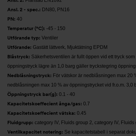
Ansl. 2:
Flänsad EN1092
Ansl. 2 - spec.:
DN80, PN16
PN:
40
Temperatur (°C):
-45 - 150
Utförande typ:
Ventiler
Utförande:
Gastätt lättverk, Mjuktätning EPDM
Blåstryck:
Säkerhetsventilen är fullt öppen vid ett tryck s
öppningstryck lägre än 1,0 barg gäller tryckstegring öppnings
Nedblåsningstryck:
För vätskor är nedblåsningen max 20 % 
nedblåsningen max 10 % av öppningstrycket vid fr.o.m. 3,0 b
Öppningstryck bar(g):
0.1 - 40
Kapacitetskoeffecient ånga/gas:
0.7
Kapacitetskoeffecient vätska:
0.45
Fluidgrupp:
category IV, Fluids group 2, category IV, Fluids
Ventilkapacitet notering:
Se kapacitetstabell i separat dok