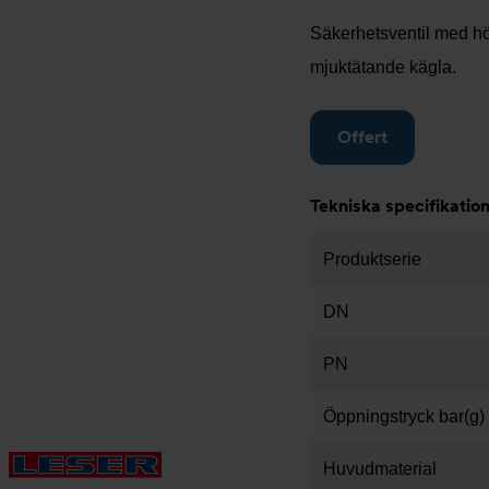
Säkerhetsventil med hög
mjuktätande kägla.
Offert
Tekniska specifikatio
Produktserie
DN
PN
Öppningstryck bar(g)
Huvudmaterial