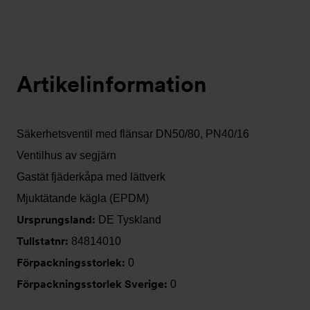
Artikelinformation
Säkerhetsventil med flänsar DN50/80, PN40/16
Ventilhus av segjärn
Gastät fjäderkåpa med lättverk
Mjuktätande kägla (EPDM)
Ursprungsland:
DE Tyskland
Tullstatnr:
84814010
Förpackningsstorlek:
0
Förpackningsstorlek Sverige:
0