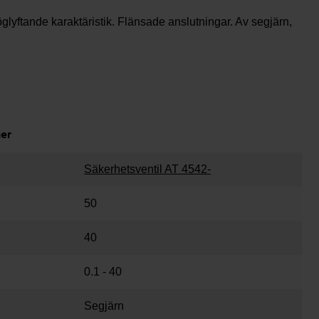
lyftande karaktäristik. Flänsade anslutningar. Av segjärn,
ner
Säkerhetsventil AT 4542-
50
40
0.1 - 40
Segjärn