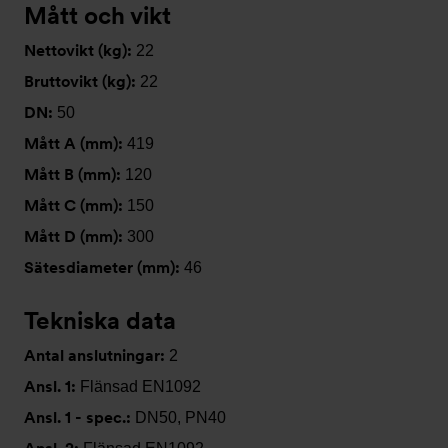
Mått och vikt
Nettovikt (kg):
22
Bruttovikt (kg):
22
DN:
50
Mått A (mm):
419
Mått B (mm):
120
Mått C (mm):
150
Mått D (mm):
300
Sätesdiameter (mm):
46
Tekniska data
Antal anslutningar:
2
Ansl. 1:
Flänsad EN1092
Ansl. 1 - spec.:
DN50, PN40