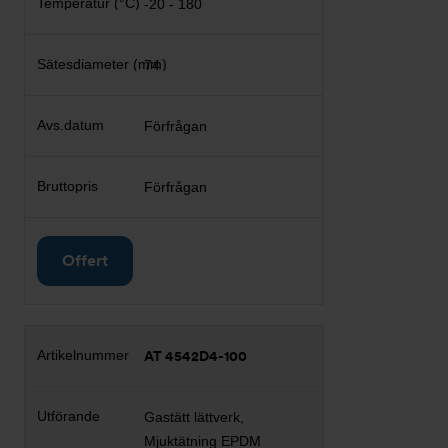
-20 - 180
74
Förfrågan
Förfrågan
Offert
AT 4542D4-100
Gastätt lättverk,
Mjuktätning EPDM