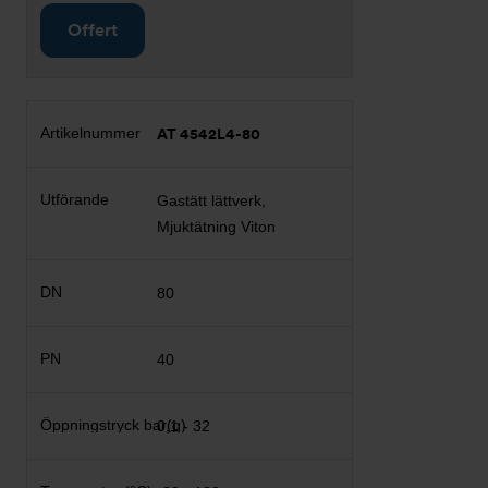
Offert
AT 4542L4-80
Gastätt lättverk,
Mjuktätning Viton
80
40
0,1 - 32