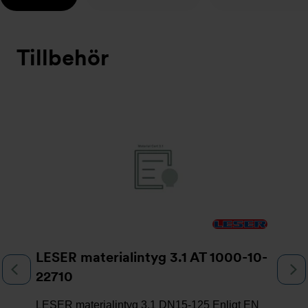
Tillbehör
Bildspel
LESER materialintyg 3.1 AT 1000-10-
Föregående
N
22710
LESER materialintyg 3.1 DN15-125 Enligt EN