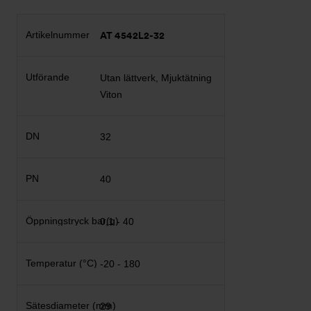
AT 4542L2-32
Utan lättverk, Mjuktätning
Viton
32
40
0,1 - 40
-20 - 180
29