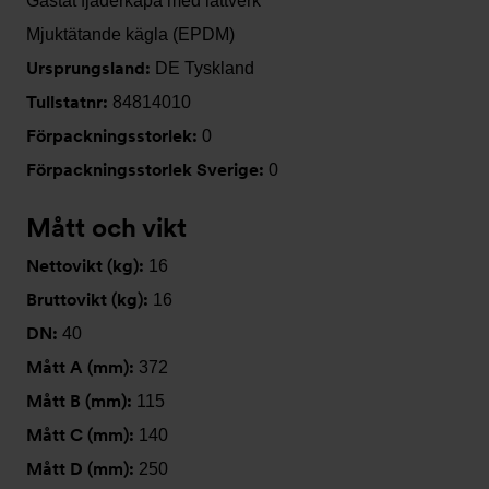
Gastät fjäderkåpa med lättverk
Mjuktätande kägla (EPDM)
Ursprungsland:
DE Tyskland
Tullstatnr:
84814010
Förpackningsstorlek:
0
Förpackningsstorlek Sverige:
0
Mått och vikt
Nettovikt (kg):
16
Bruttovikt (kg):
16
DN:
40
Mått A (mm):
372
Mått B (mm):
115
Mått C (mm):
140
Mått D (mm):
250