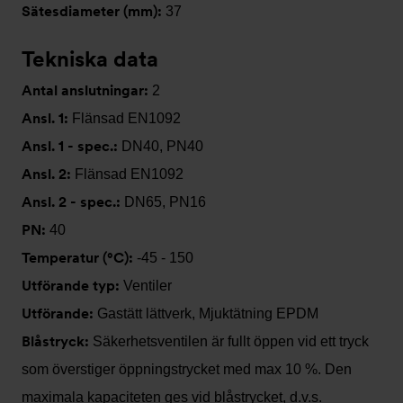
Sätesdiameter (mm):
37
Tekniska data
Antal anslutningar:
2
Ansl. 1:
Flänsad EN1092
Ansl. 1 - spec.:
DN40, PN40
Ansl. 2:
Flänsad EN1092
Ansl. 2 - spec.:
DN65, PN16
PN:
40
Temperatur (°C):
-45 - 150
Utförande typ:
Ventiler
Utförande:
Gastätt lättverk, Mjuktätning EPDM
Blåstryck:
Säkerhetsventilen är fullt öppen vid ett tryck
som överstiger öppningstrycket med max 10 %. Den
maximala kapaciteten ges vid blåstrycket, d.v.s.