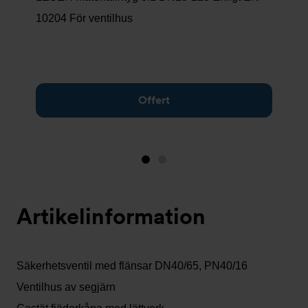
10204 För ventilhus
Offert
Bild
Bild
1
2
(visas
Artikelinformation
nu)
Säkerhetsventil med flänsar DN40/65, PN40/16
Ventilhus av segjärn