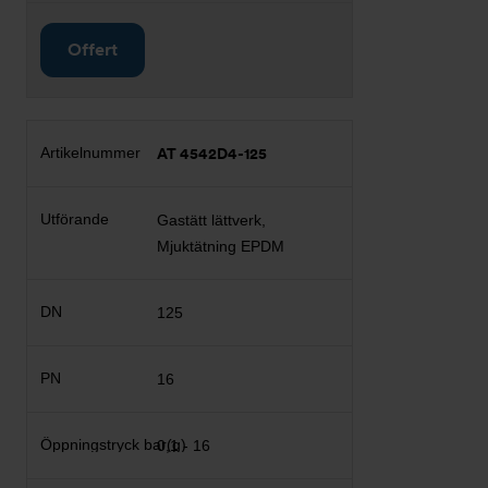
Offert
AT 4542D4-125
Gastätt lättverk,
Mjuktätning EPDM
125
16
0,1 - 16