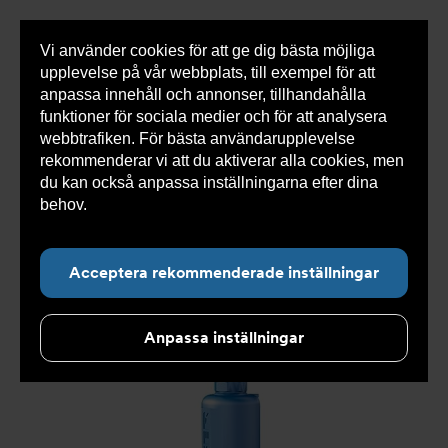
Vi använder cookies för att ge dig bästa möjliga
Visa
0 varor
Snabborder
upplevelse på vår webbplats, till exempel för att
inneh
anpassa innehåll och annonser, tillhandahålla
funktioner för sociala medier och för att analysera
webbtrafiken. För bästa användarupplevelse
Du
Armatec
>
Produkter
>
Tryckavsäkring
>
rekommenderar vi att du aktiverar alla cookies, men
är
Industriella säkerhetsventiler
>
High performance
>
här:
Säkerhetsventil AT 4542-
>
Säkerhetsventil AT 4542D4-
du kan också anpassa inställningarna efter dina
40
behov.
Läs mer om våra cookies här.
Acceptera rekommenderade inställningar
Anpassa inställningar