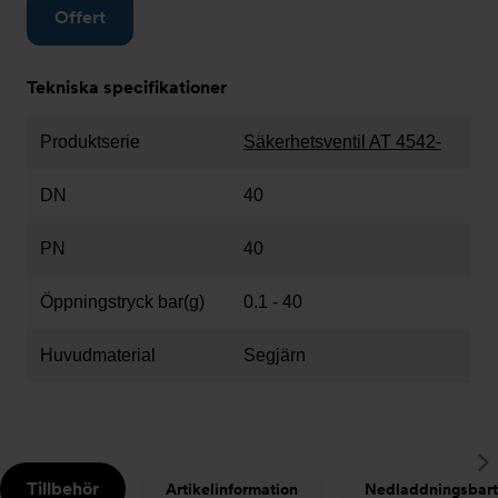
Offert
Tekniska specifikationer
Produktserie
Säkerhetsventil AT 4542-
DN
40
PN
40
Öppningstryck bar(g)
0.1 - 40
Huvudmaterial
Segjärn
S
Tillbehör
Artikelinformation
Nedladdningsbart
t