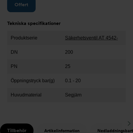
Offert
Tekniska specifikationer
Produktserie
Säkerhetsventil AT 4542-
DN
200
PN
25
Öppningstryck bar(g)
0.1 - 20
Huvudmaterial
Segjärn
S
Tillbehör
Artikelinformation
Nedladdningsbart
t