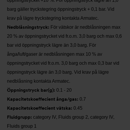
öppningstrycket +10 %. För öppningstryck lägre än 1,0
barg gäller tryckstegring öppningstryck + 0,1 bar. Vid
krav på lägre tryckstegring kontakta Armatec.
Nedblåsningstryck:
För vätskor är nedblåsningen max
20 % av öppningstrycket vid fr.o.m. 3,0 barg och max 0,6
bar vid öppningstryck lägre än 3,0 barg. För
ånga/luft/gaser är nedblåsningen max 10 % av
öppningstrycket vid fr.o.m. 3,0 barg och max 0,3 bar vid
öppningstryck lägre än 3,0 barg. Vid krav på lägre
nedblåsning kontakta Armatec.
Öppningstryck bar(g):
0.1 - 20
Kapacitetskoeffecient ånga/gas:
0.7
Kapacitetskoeffecient vätska:
0.45
Fluidgrupp:
category IV, Fluids group 2, category IV,
Fluids group 1