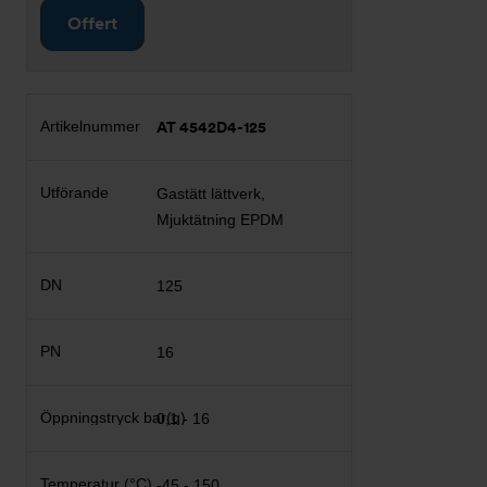
Offert
AT 4542D4-125
Gastätt lättverk,
Mjuktätning EPDM
125
16
0,1 - 16
-45 - 150