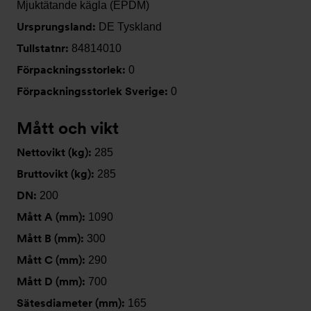
Mjuktätande kägla (EPDM)
Ursprungsland:
DE Tyskland
Tullstatnr:
84814010
Förpackningsstorlek:
0
Förpackningsstorlek Sverige:
0
Mått och vikt
Nettovikt (kg):
285
Bruttovikt (kg):
285
DN:
200
Mått A (mm):
1090
Mått B (mm):
300
Mått C (mm):
290
Mått D (mm):
700
Sätesdiameter (mm):
165