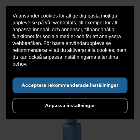
Vi använder cookies för att ge dig bästa möjliga
Visa
0 varor
Snabborder
upplevelse på vår webbplats, till exempel för att
inneh
anpassa innehåll och annonser, tillhandahålla
funktioner för sociala medier och för att analysera
webbtrafiken. För bästa användarupplevelse
Du
Armatec
>
Produkter
>
Tryckavsäkring
>
rekommenderar vi att du aktiverar alla cookies, men
är
Industriella säkerhetsventiler
>
High performance
>
här:
Säkerhetsventil AT 4542-
>
Säkerhetsventil AT 4542D4-
du kan också anpassa inställningarna efter dina
200
behov.
Läs mer om våra cookies här.
Acceptera rekommenderade inställningar
Anpassa inställningar