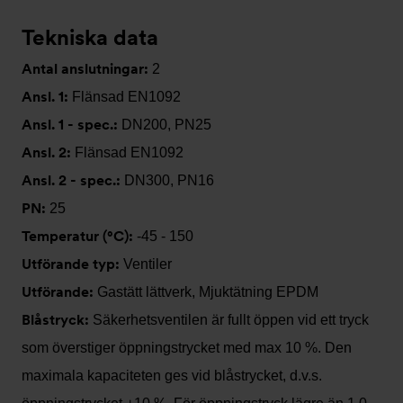
Tekniska data
Antal anslutningar:
2
Ansl. 1:
Flänsad EN1092
Ansl. 1 - spec.:
DN200, PN25
Ansl. 2:
Flänsad EN1092
Ansl. 2 - spec.:
DN300, PN16
PN:
25
Temperatur (°C):
-45 - 150
Utförande typ:
Ventiler
Utförande:
Gastätt lättverk, Mjuktätning EPDM
Blåstryck:
Säkerhetsventilen är fullt öppen vid ett tryck
som överstiger öppningstrycket med max 10 %. Den
maximala kapaciteten ges vid blåstrycket, d.v.s.