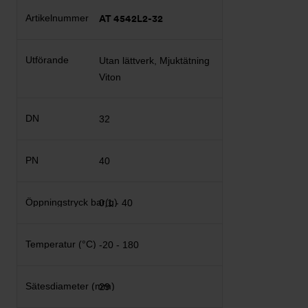
AT 4542L2-32
Utan lättverk, Mjuktätning
Viton
32
40
0,1 - 40
-20 - 180
29