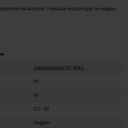
lyftande karaktäristik. Flänsade anslutningar. Av segjärn,
ner
Säkerhetsventil AT 4541-
25
40
0.1 - 40
Segjärn