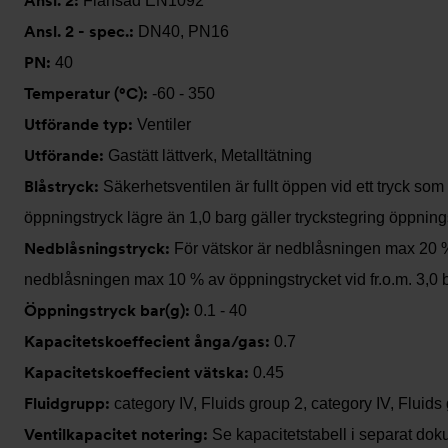
Ansl. 2:
Flänsad EN1092
Ansl. 2 - spec.:
DN40, PN16
PN:
40
Temperatur (°C):
-60 - 350
Utförande typ:
Ventiler
Utförande:
Gastätt lättverk, Metalltätning
Blåstryck:
Säkerhetsventilen är fullt öppen vid ett tryck s
öppningstryck lägre än 1,0 barg gäller tryckstegring öppnings
Nedblåsningstryck:
För vätskor är nedblåsningen max 20 % 
nedblåsningen max 10 % av öppningstrycket vid fr.o.m. 3,0 b
Öppningstryck bar(g):
0.1 - 40
Kapacitetskoeffecient ånga/gas:
0.7
Kapacitetskoeffecient vätska:
0.45
Fluidgrupp:
category IV, Fluids group 2, category IV, Fluids
Ventilkapacitet notering:
Se kapacitetstabell i separat dok