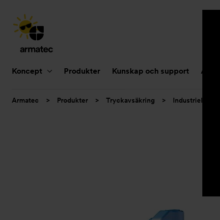
Huvudnavigering
Koncept
Produkter
Kunskap och support
Aktue
Du
Armatec
>
Produkter
>
Tryckavsäkring
>
Industriella sä
är
här: