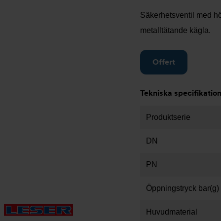
Säkerhetsventil med hög
metalltätande kägla.
Offert
Tekniska specifikatio
Produktserie
DN
PN
Öppningstryck bar(g)
Huvudmaterial