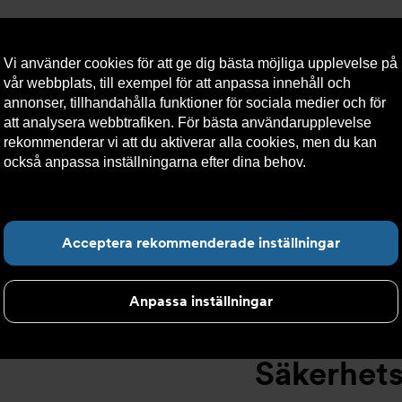
Vi använder cookies för att ge dig bästa möjliga upplevelse på
vår webbplats, till exempel för att anpassa innehåll och
annonser, tillhandahålla funktioner för sociala medier och för
att analysera webbtrafiken. För bästa användarupplevelse
llt
Om Armatec
Hållbarhet
Kontakta oss
Kundser
rekommenderar vi att du aktiverar alla cookies, men du kan
också anpassa inställningarna efter dina behov.
Läs mer om
våra cookies här.
kerhetsventiler
>
High performance
>
Säkerhetsventil AT 4541-
Hitta det du letar e
Acceptera rekommenderade inställningar
Anpassa inställningar
Säkerhets