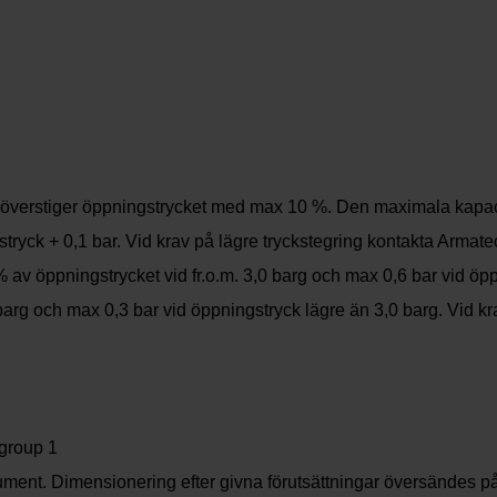
om överstiger öppningstrycket med max 10 %. Den maximala kapaci
tryck + 0,1 bar. Vid krav på lägre tryckstegring kontakta Armate
av öppningstrycket vid fr.o.m. 3,0 barg och max 0,6 bar vid öppn
arg och max 0,3 bar vid öppningstryck lägre än 3,0 barg. Vid k
 group 1
ument. Dimensionering efter givna förutsättningar översändes på