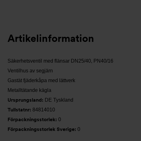
Artikelinformation
Säkerhetsventil med flänsar DN25/40, PN40/16
Ventilhus av segjärn
Gastät fjäderkåpa med lättverk
Metalltätande kägla
Ursprungsland:
DE Tyskland
Tullstatnr:
84814010
Förpackningsstorlek:
0
Förpackningsstorlek Sverige:
0