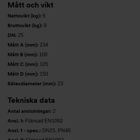
Mått och vikt
Nettovikt (kg):
9
Bruttovikt (kg):
9
DN:
25
Mått A (mm):
234
Mått B (mm):
100
Mått C (mm):
105
Mått D (mm):
150
Sätesdiameter (mm):
23
Tekniska data
Antal anslutningar:
2
Ansl. 1:
Flänsad EN1092
Ansl. 1 - spec.:
DN25, PN40