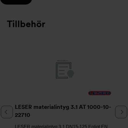
Tillbehör
Bildspel
LESER materialintyg 3.1 AT 1000-10-
Föregående
N
22710
LESER materialintyg 3.1 DN15-125 Enligt EN