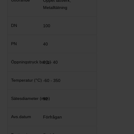
Öppet lättverk,
Metalltätning
100
40
0,1 - 40
-60 - 350
92
Förfrågan