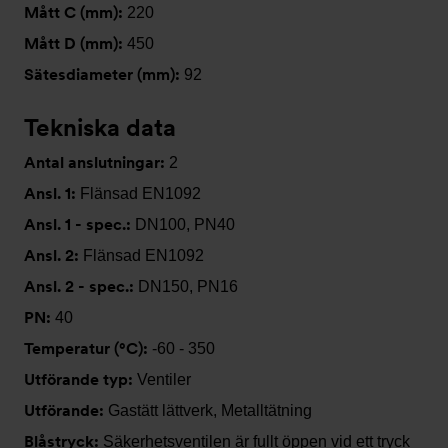
Mått C (mm):
220
Mått D (mm):
450
Sätesdiameter (mm):
92
Tekniska data
Antal anslutningar:
2
Ansl. 1:
Flänsad EN1092
Ansl. 1 - spec.:
DN100, PN40
Ansl. 2:
Flänsad EN1092
Ansl. 2 - spec.:
DN150, PN16
PN:
40
Temperatur (°C):
-60 - 350
Utförande typ:
Ventiler
Utförande:
Gastätt lättverk, Metalltätning
Blåstryck:
Säkerhetsventilen är fullt öppen vid ett tryck