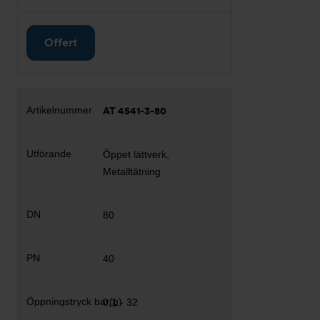
Offert
AT 4541-3-80
Öppet lättverk,
Metalltätning
80
40
0,1 - 32