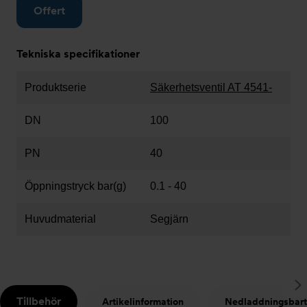
Offert
Tekniska specifikationer
Produktserie
Säkerhetsventil AT 4541-
DN
100
PN
40
Öppningstryck bar(g)
0.1 - 40
Huvudmaterial
Segjärn
S
Tillbehör
Artikelinformation
Nedladdningsbart
t