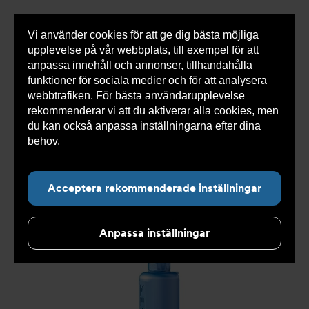
Vi använder cookies för att ge dig bästa möjliga
Visa
0 varor
Snabborder
upplevelse på vår webbplats, till exempel för att
inneh
anpassa innehåll och annonser, tillhandahålla
funktioner för sociala medier och för att analysera
webbtrafiken. För bästa användarupplevelse
Du
Armatec
>
Produkter
>
Tryckavsäkring
>
rekommenderar vi att du aktiverar alla cookies, men
är
Industriella säkerhetsventiler
>
High performance
>
här:
Säkerhetsventil AT 4541-
>
Säkerhetsventil AT 4541-4-
du kan också anpassa inställningarna efter dina
100
behov.
Läs mer om våra cookies här.
Acceptera rekommenderade inställningar
Anpassa inställningar