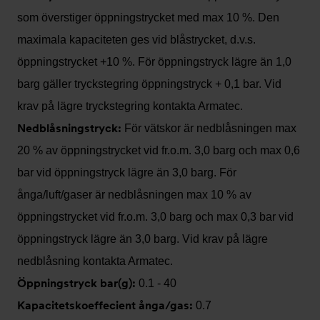
som överstiger öppningstrycket med max 10 %. Den
maximala kapaciteten ges vid blåstrycket, d.v.s.
öppningstrycket +10 %. För öppningstryck lägre än 1,0
barg gäller tryckstegring öppningstryck + 0,1 bar. Vid
krav på lägre tryckstegring kontakta Armatec.
Nedblåsningstryck:
För vätskor är nedblåsningen max
20 % av öppningstrycket vid fr.o.m. 3,0 barg och max 0,6
bar vid öppningstryck lägre än 3,0 barg. För
ånga/luft/gaser är nedblåsningen max 10 % av
öppningstrycket vid fr.o.m. 3,0 barg och max 0,3 bar vid
öppningstryck lägre än 3,0 barg. Vid krav på lägre
nedblåsning kontakta Armatec.
Öppningstryck bar(g):
0.1 - 40
Kapacitetskoeffecient ånga/gas:
0.7