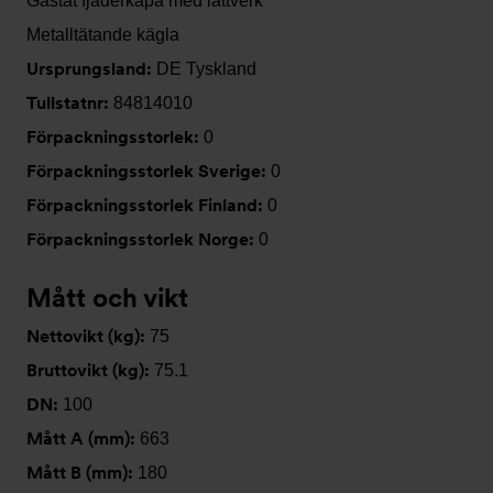
Gastät fjäderkåpa med lättverk
Metalltätande kägla
Ursprungsland:
DE Tyskland
Tullstatnr:
84814010
Förpackningsstorlek:
0
Förpackningsstorlek Sverige:
0
Förpackningsstorlek Finland:
0
Förpackningsstorlek Norge:
0
Mått och vikt
Nettovikt (kg):
75
Bruttovikt (kg):
75.1
DN:
100
Mått A (mm):
663
Mått B (mm):
180