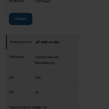
Förfrågan
Offert
AT 4541-4-100
Gastätt lättverk,
Metalltätning
100
40
0,1 - 40