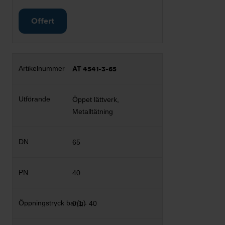
Offert
AT 4541-3-65
Öppet lättverk,
Metalltätning
65
40
0,1 - 40