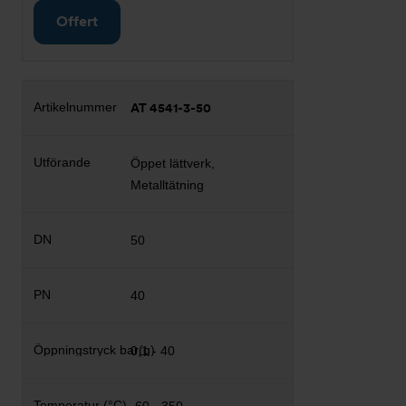
Offert
AT 4541-3-50
Öppet lättverk,
Metalltätning
50
40
0,1 - 40