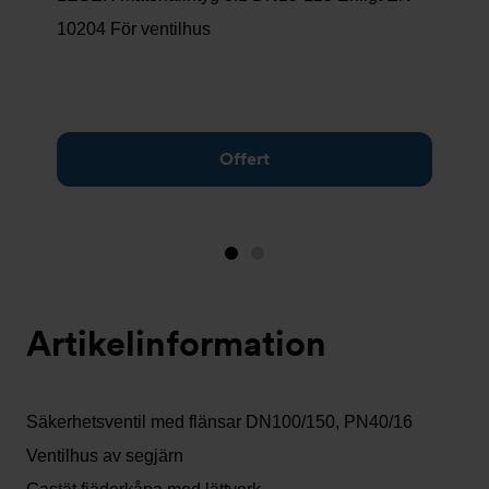
10204 För ventilhus
Offert
Bild
Bild
1
2
(visas
Artikelinformation
nu)
Säkerhetsventil med flänsar DN100/150, PN40/16
Ventilhus av segjärn