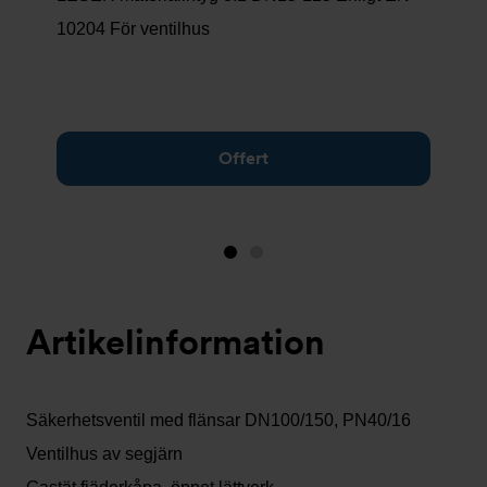
10204 För ventilhus
Offert
Bild
Bild
1
2
(visas
Artikelinformation
nu)
Säkerhetsventil med flänsar DN100/150, PN40/16
Ventilhus av segjärn