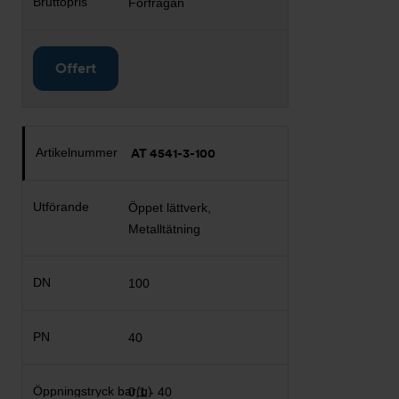
Förfrågan
Offert
AT 4541-3-100
Öppet lättverk,
Metalltätning
100
40
0,1 - 40