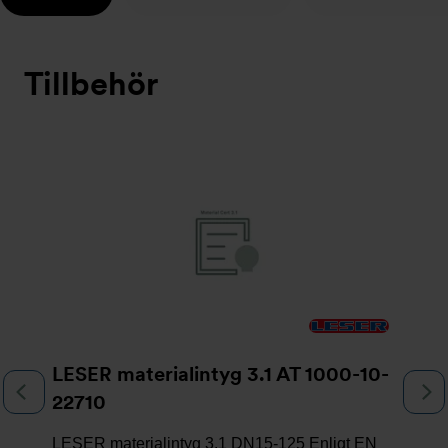
Tillbehör
Bildspel
LESER materialintyg 3.1 AT 1000-10-
Föregående
N
22710
LESER materialintyg 3.1 DN15-125 Enligt EN