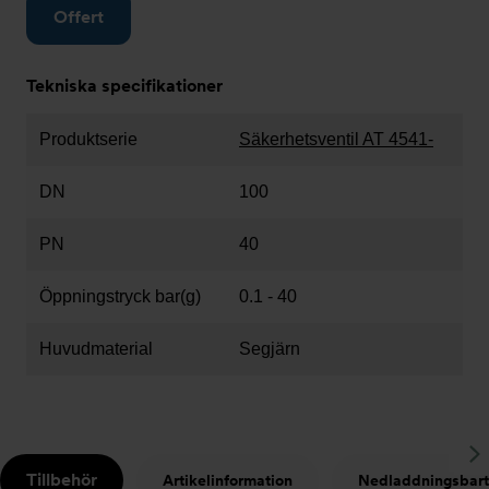
Offert
Tekniska specifikationer
Produktserie
Säkerhetsventil AT 4541-
DN
100
PN
40
Öppningstryck bar(g)
0.1 - 40
Huvudmaterial
Segjärn
S
Tillbehör
Artikelinformation
Nedladdningsbart
t