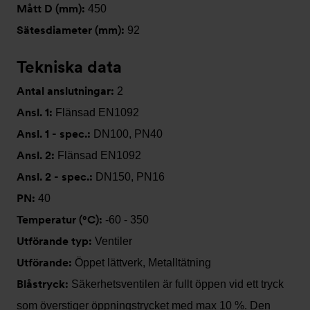
Mått D (mm):
450
Sätesdiameter (mm):
92
Tekniska data
Antal anslutningar:
2
Ansl. 1:
Flänsad EN1092
Ansl. 1 - spec.:
DN100, PN40
Ansl. 2:
Flänsad EN1092
Ansl. 2 - spec.:
DN150, PN16
PN:
40
Temperatur (°C):
-60 - 350
Utförande typ:
Ventiler
Utförande:
Öppet lättverk, Metalltätning
Blåstryck:
Säkerhetsventilen är fullt öppen vid ett tryck
som överstiger öppningstrycket med max 10 %. Den