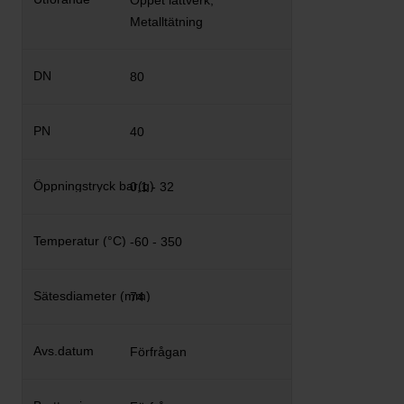
Öppet lättverk,
Metalltätning
80
40
0,1 - 32
-60 - 350
74
Förfrågan