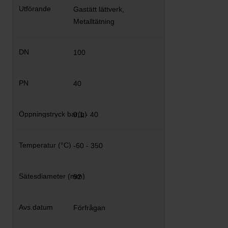
Gastätt lättverk,
Metalltätning
100
40
0,1 - 40
-60 - 350
92
Förfrågan