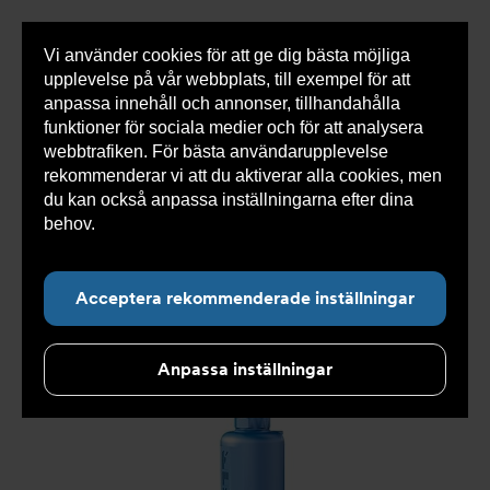
Vi använder cookies för att ge dig bästa möjliga
Visa
0 varor
Snabborder
upplevelse på vår webbplats, till exempel för att
inneh
anpassa innehåll och annonser, tillhandahålla
funktioner för sociala medier och för att analysera
webbtrafiken. För bästa användarupplevelse
Du
Armatec
>
Produkter
>
Tryckavsäkring
>
rekommenderar vi att du aktiverar alla cookies, men
är
Industriella säkerhetsventiler
>
High performance
>
här:
Säkerhetsventil AT 4541-
>
Säkerhetsventil AT 4541-3-
du kan också anpassa inställningarna efter dina
100
behov.
Läs mer om våra cookies här.
Acceptera rekommenderade inställningar
Anpassa inställningar