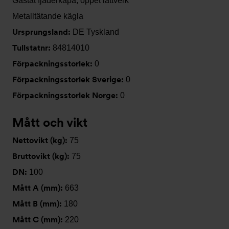
Gastät fjäderkåpa, öppet lättverk
Metalltätande kägla
Ursprungsland:
DE Tyskland
Tullstatnr:
84814010
Förpackningsstorlek:
0
Förpackningsstorlek Sverige:
0
Förpackningsstorlek Norge:
0
Mått och vikt
Nettovikt (kg):
75
Bruttovikt (kg):
75
DN:
100
Mått A (mm):
663
Mått B (mm):
180
Mått C (mm):
220