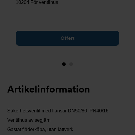
10204 För ventilhus
Offert
Bild
Bild
1
2
(visas
Artikelinformation
nu)
Säkerhetsventil med flänsar DN50/80, PN40/16
Ventilhus av segjärn
Gastät fjäderkåpa, utan lättverk