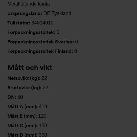
Metalltätande kägla
Ursprungsland:
DE Tyskland
Tullstatnr:
84814010
Förpackningsstorlek:
0
Förpackningsstorlek Sverige:
0
Förpackningsstorlek Finland:
0
Mått och vikt
Nettovikt (kg):
22
Bruttovikt (kg):
22
DN:
50
Mått A (mm):
419
Mått B (mm):
120
Mått C (mm):
150
Mått D (mm):
300