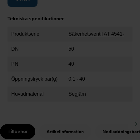
Tekniska specifikationer
Produktserie
Säkerhetsventil AT 4541-
DN
50
PN
40
Öppningstryck bar(g)
0.1 - 40
Huvudmaterial
Segjärn
S
Tillbehör
Artikelinformation
Nedladdningsbart
t