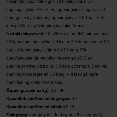
maximala kapaciteten ges vid blåstrycket, d.v.s.
öppningstrycket +10 %. För öppningstryck lägre än 1,0
barg gäller tryckstegring öppningstryck + 0,1 bar. Vid
krav på lägre tryckstegring kontakta Armatec.
Nedblåsningstryck:
För vätskor är nedblåsningen max
20 % av öppningstrycket vid fr.o.m. 3,0 barg och max 0,6
bar vid öppningstryck lägre än 3,0 barg. För
ånga/luft/gaser är nedblåsningen max 10 % av
öppningstrycket vid fr.o.m. 3,0 barg och max 0,3 bar vid
öppningstryck lägre än 3,0 barg. Vid krav på lägre
nedblåsning kontakta Armatec.
Öppningstryck bar(g):
0.1 - 40
Kapacitetskoeffecient ånga/gas:
0.7
Kapacitetskoeffecient vätska:
0.45
Fluidgrupp:
category IV, Fluids group 2, category IV,