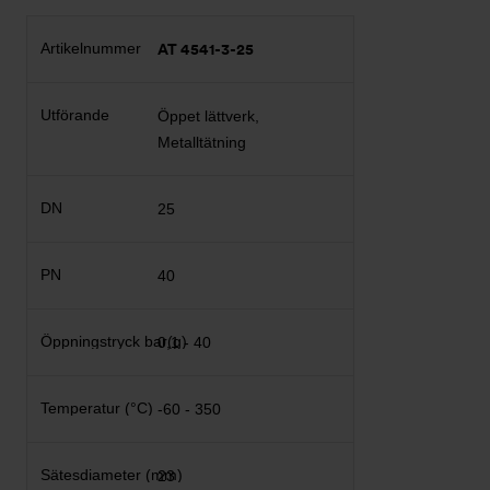
AT 4541-3-25
Öppet lättverk,
Metalltätning
25
40
0,1 - 40
-60 - 350
23