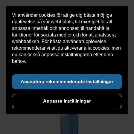
Vi använder cookies för att ge dig bästa möjliga
Visa
0 varor
Snabborder
upplevelse på vår webbplats, till exempel för att
inneh
anpassa innehåll och annonser, tillhandahålla
funktioner för sociala medier och för att analysera
webbtrafiken. För bästa användarupplevelse
Du
Armatec
>
Produkter
>
Tryckavsäkring
>
rekommenderar vi att du aktiverar alla cookies, men
är
Industriella säkerhetsventiler
>
High performance
>
här:
Säkerhetsventil AT 4541-
>
Säkerhetsventil AT 4541-2-50
du kan också anpassa inställningarna efter dina
behov.
Läs mer om våra cookies här.
Acceptera rekommenderade inställningar
Anpassa inställningar