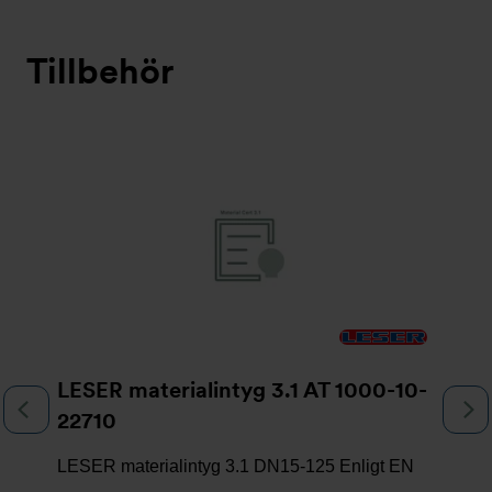
Tillbehör
Bildspel
LESER materialintyg 3.1 AT 1000-10-
Föregående
N
22710
LESER materialintyg 3.1 DN15-125 Enligt EN