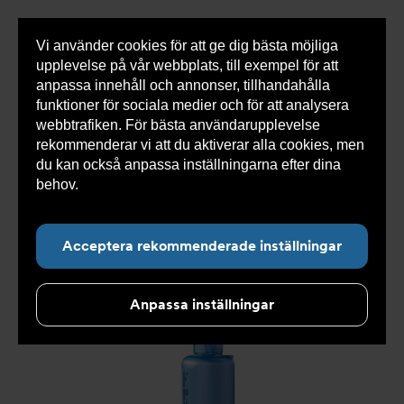
Vi använder cookies för att ge dig bästa möjliga
Visa
0 varor
Snabborder
upplevelse på vår webbplats, till exempel för att
inneh
anpassa innehåll och annonser, tillhandahålla
funktioner för sociala medier och för att analysera
webbtrafiken. För bästa användarupplevelse
Du
Armatec
>
Produkter
>
Tryckavsäkring
>
rekommenderar vi att du aktiverar alla cookies, men
är
Industriella säkerhetsventiler
>
High performance
>
här:
Säkerhetsventil AT 4539-
>
Säkerhetsventil AT 4539L4-
du kan också anpassa inställningarna efter dina
25
behov.
Läs mer om våra cookies här.
Acceptera rekommenderade inställningar
Anpassa inställningar