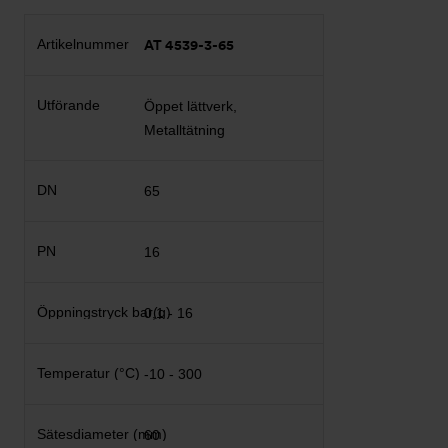
AT 4539-3-65
Öppet lättverk,
Metalltätning
65
16
0,1 - 16
-10 - 300
60