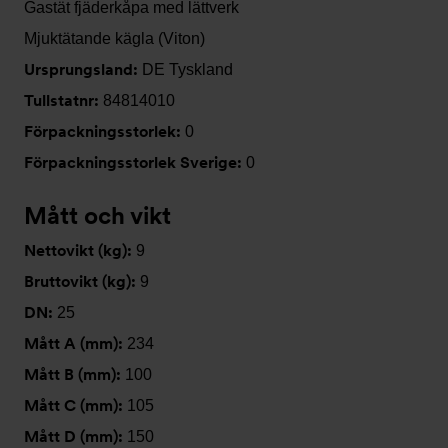
Gastät fjäderkåpa med lättverk
Mjuktätande kägla (Viton)
Ursprungsland:
DE Tyskland
Tullstatnr:
84814010
Förpackningsstorlek:
0
Förpackningsstorlek Sverige:
0
Mått och vikt
Nettovikt (kg):
9
Bruttovikt (kg):
9
DN:
25
Mått A (mm):
234
Mått B (mm):
100
Mått C (mm):
105
Mått D (mm):
150