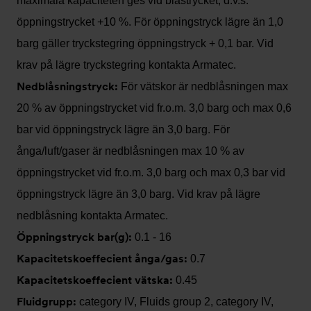
maximala kapaciteten ges vid blåstrycket, d.v.s.
öppningstrycket +10 %. För öppningstryck lägre än 1,0
barg gäller tryckstegring öppningstryck + 0,1 bar. Vid
krav på lägre tryckstegring kontakta Armatec.
Nedblåsningstryck:
För vätskor är nedblåsningen max
20 % av öppningstrycket vid fr.o.m. 3,0 barg och max 0,6
bar vid öppningstryck lägre än 3,0 barg. För
ånga/luft/gaser är nedblåsningen max 10 % av
öppningstrycket vid fr.o.m. 3,0 barg och max 0,3 bar vid
öppningstryck lägre än 3,0 barg. Vid krav på lägre
nedblåsning kontakta Armatec.
Öppningstryck bar(g):
0.1 - 16
Kapacitetskoeffecient ånga/gas:
0.7
Kapacitetskoeffecient vätska:
0.45
Fluidgrupp:
category IV, Fluids group 2, category IV,