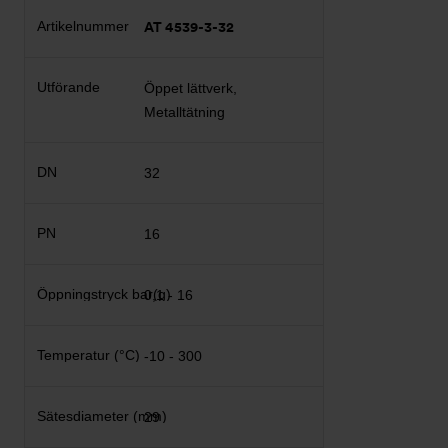
AT 4539-3-32
Öppet lättverk,
Metalltätning
32
16
0,1 - 16
-10 - 300
29