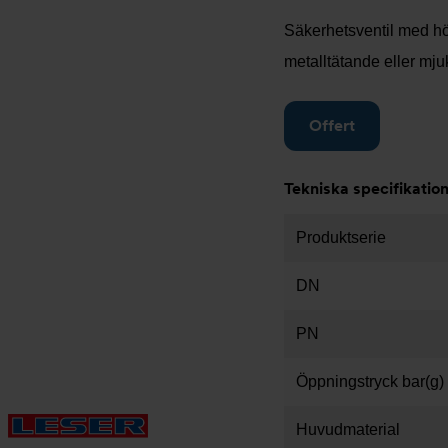
Säkerhetsventil med hög
metalltätande eller mju
Offert
Tekniska specifikatio
Produktserie
DN
PN
Öppningstryck bar(g)
Huvudmaterial