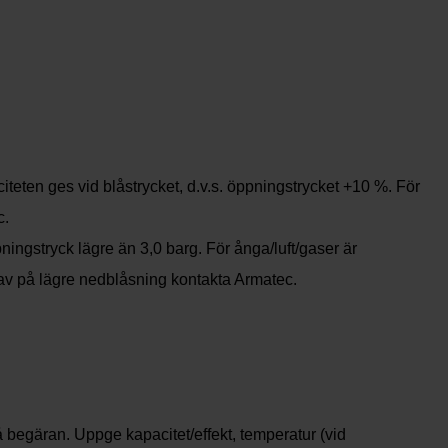
teten ges vid blåstrycket, d.v.s. öppningstrycket +10 %. För
c.
ingstryck lägre än 3,0 barg. För ånga/luft/gaser är
rav på lägre nedblåsning kontakta Armatec.
 begäran. Uppge kapacitet/effekt, temperatur (vid