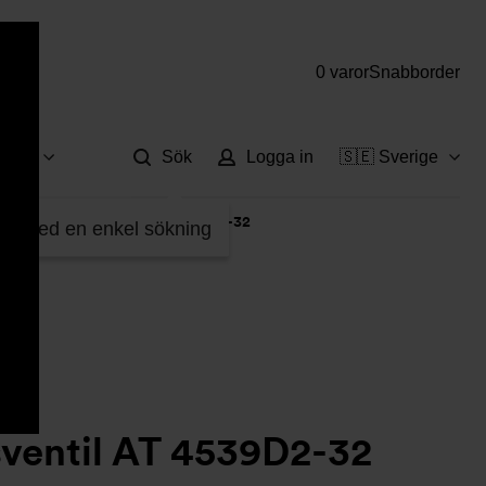
0 varor
Snabborder
Hjä
vice
Sök
Logga in
🇸🇪 Sverige
>
Säkerhetsventil AT 4539D2-32
fter med en enkel sökning
ventil AT 4539D2-32