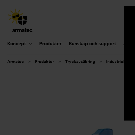
Huvudnavigering
Koncept
Produkter
Kunskap och support
Aktue
Du
Armatec
>
Produkter
>
Tryckavsäkring
>
Industriella sä
är
här: