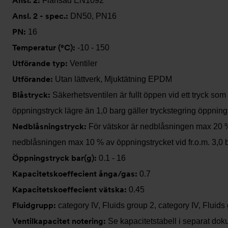
Ansl. 2:
Flänsad EN1092
Ansl. 2 - spec.:
DN50, PN16
PN:
16
Temperatur (°C):
-10 - 150
Utförande typ:
Ventiler
Utförande:
Utan lättverk, Mjuktätning EPDM
Blåstryck:
Säkerhetsventilen är fullt öppen vid ett tryck s
öppningstryck lägre än 1,0 barg gäller tryckstegring öppnings
Nedblåsningstryck:
För vätskor är nedblåsningen max 20 % 
nedblåsningen max 10 % av öppningstrycket vid fr.o.m. 3,0 b
Öppningstryck bar(g):
0.1 - 16
Kapacitetskoeffecient ånga/gas:
0.7
Kapacitetskoeffecient vätska:
0.45
Fluidgrupp:
category IV, Fluids group 2, category IV, Fluids
Ventilkapacitet notering:
Se kapacitetstabell i separat dok