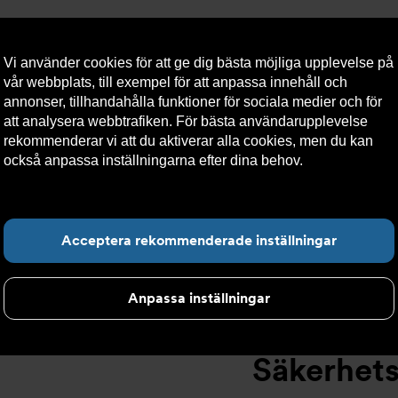
Vi använder cookies för att ge dig bästa möjliga upplevelse på
vår webbplats, till exempel för att anpassa innehåll och
annonser, tillhandahålla funktioner för sociala medier och för
att analysera webbtrafiken. För bästa användarupplevelse
llt
Om Armatec
Hållbarhet
Kontakta oss
Kundser
rekommenderar vi att du aktiverar alla cookies, men du kan
också anpassa inställningarna efter dina behov.
Läs mer om
våra cookies här.
kerhetsventiler
>
High performance
>
Säkerhetsventil AT 4539-
Hitta det du letar e
Acceptera rekommenderade inställningar
Anpassa inställningar
Säkerhets