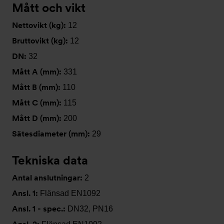
Mått och vikt
Nettovikt (kg):
12
Bruttovikt (kg):
12
DN:
32
Mått A (mm):
331
Mått B (mm):
110
Mått C (mm):
115
Mått D (mm):
200
Sätesdiameter (mm):
29
Tekniska data
Antal anslutningar:
2
Ansl. 1:
Flänsad EN1092
Ansl. 1 - spec.:
DN32, PN16