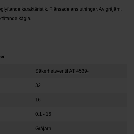
lyftande karaktäristik. Flänsade anslutningar. Av gråjärn,
ktätande kägla.
ner
Säkerhetsventil AT 4539-
32
16
0.1 - 16
Gråjärn