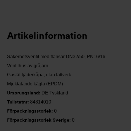
Artikelinformation
Säkerhetsventil med flänsar DN32/50, PN16/16
Ventilhus av gråjärn
Gastät fjäderkåpa, utan lättverk
Mjuktätande kägla (EPDM)
Ursprungsland:
DE Tyskland
Tullstatnr:
84814010
Förpackningsstorlek:
0
Förpackningsstorlek Sverige:
0