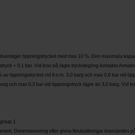
om överstiger öppningstrycket med max 10 %. Den maximala kapaci
tryck + 0,1 bar. Vid krav på lägre tryckstegring kontakta Armate
av öppningstrycket vid fr.o.m. 3,0 barg och max 0,6 bar vid öppn
arg och max 0,3 bar vid öppningstryck lägre än 3,0 barg. Vid k
 group 1
ument. Dimensionering efter givna förutsättningar översändes på