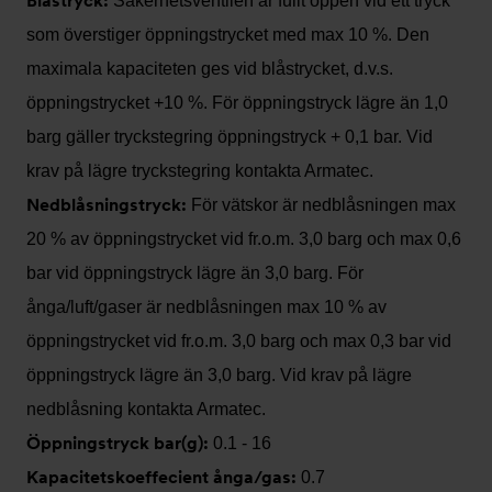
Blåstryck:
Säkerhetsventilen är fullt öppen vid ett tryck
som överstiger öppningstrycket med max 10 %. Den
maximala kapaciteten ges vid blåstrycket, d.v.s.
öppningstrycket +10 %. För öppningstryck lägre än 1,0
barg gäller tryckstegring öppningstryck + 0,1 bar. Vid
krav på lägre tryckstegring kontakta Armatec.
Nedblåsningstryck:
För vätskor är nedblåsningen max
20 % av öppningstrycket vid fr.o.m. 3,0 barg och max 0,6
bar vid öppningstryck lägre än 3,0 barg. För
ånga/luft/gaser är nedblåsningen max 10 % av
öppningstrycket vid fr.o.m. 3,0 barg och max 0,3 bar vid
öppningstryck lägre än 3,0 barg. Vid krav på lägre
nedblåsning kontakta Armatec.
Öppningstryck bar(g):
0.1 - 16
Kapacitetskoeffecient ånga/gas:
0.7