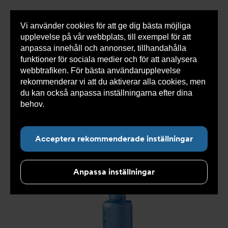
Vi använder cookies för att ge dig bästa möjliga
Visa
0 varor
Snabborder
upplevelse på vår webbplats, till exempel för att
inneh
anpassa innehåll och annonser, tillhandahålla
funktioner för sociala medier och för att analysera
webbtrafiken. För bästa användarupplevelse
Du
Armatec
>
Produkter
>
Tryckavsäkring
>
rekommenderar vi att du aktiverar alla cookies, men
är
Industriella säkerhetsventiler
>
High performance
>
här:
Säkerhetsventil AT 4539-
>
Säkerhetsventil AT 4539-4-
du kan också anpassa inställningarna efter dina
80
behov.
Läs mer om våra cookies här.
Acceptera rekommenderade inställningar
Anpassa inställningar