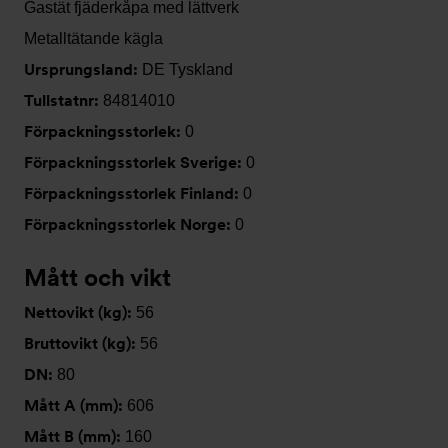
Gastät fjäderkåpa med lättverk
Metalltätande kägla
Ursprungsland:
DE Tyskland
Tullstatnr:
84814010
Förpackningsstorlek:
0
Förpackningsstorlek Sverige:
0
Förpackningsstorlek Finland:
0
Förpackningsstorlek Norge:
0
Mått och vikt
Nettovikt (kg):
56
Bruttovikt (kg):
56
DN:
80
Mått A (mm):
606
Mått B (mm):
160