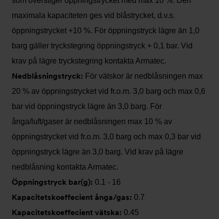
som överstiger öppningstrycket med max 10 %. Den
maximala kapaciteten ges vid blåstrycket, d.v.s.
öppningstrycket +10 %. För öppningstryck lägre än 1,0
barg gäller tryckstegring öppningstryck + 0,1 bar. Vid
krav på lägre tryckstegring kontakta Armatec.
Nedblåsningstryck:
För vätskor är nedblåsningen max
20 % av öppningstrycket vid fr.o.m. 3,0 barg och max 0,6
bar vid öppningstryck lägre än 3,0 barg. För
ånga/luft/gaser är nedblåsningen max 10 % av
öppningstrycket vid fr.o.m. 3,0 barg och max 0,3 bar vid
öppningstryck lägre än 3,0 barg. Vid krav på lägre
nedblåsning kontakta Armatec.
Öppningstryck bar(g):
0.1 - 16
Kapacitetskoeffecient ånga/gas:
0.7
Kapacitetskoeffecient vätska:
0.45