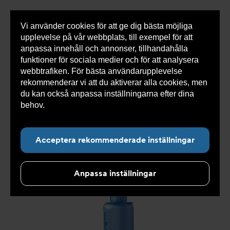
Vi använder cookies för att ge dig bästa möjliga
Visa
0 varor
Snabborder
upplevelse på vår webbplats, till exempel för att
inneh
anpassa innehåll och annonser, tillhandahålla
funktioner för sociala medier och för att analysera
webbtrafiken. För bästa användarupplevelse
Du
Armatec
>
Produkter
>
Tryckavsäkring
>
rekommenderar vi att du aktiverar alla cookies, men
är
Industriella säkerhetsventiler
>
High performance
>
här:
Säkerhetsventil AT 4539-
>
Säkerhetsventil AT 4539-4-
du kan också anpassa inställningarna efter dina
40
behov.
Läs mer om våra cookies här.
Acceptera rekommenderade inställningar
Anpassa inställningar