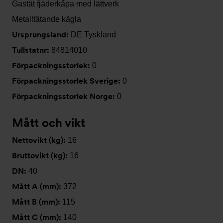
Gastät fjäderkåpa med lättverk
Metalltätande kägla
Ursprungsland:
DE Tyskland
Tullstatnr:
84814010
Förpackningsstorlek:
0
Förpackningsstorlek Sverige:
0
Förpackningsstorlek Norge:
0
Mått och vikt
Nettovikt (kg):
16
Bruttovikt (kg):
16
DN:
40
Mått A (mm):
372
Mått B (mm):
115
Mått C (mm):
140