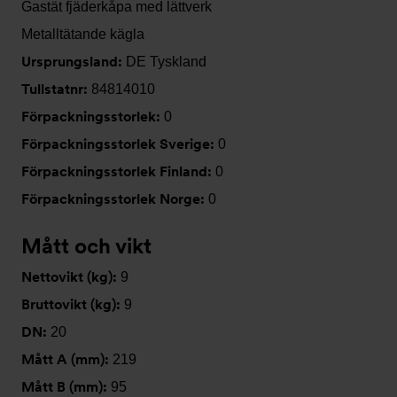
Gastät fjäderkåpa med lättverk
Metalltätande kägla
Ursprungsland:
DE Tyskland
Tullstatnr:
84814010
Förpackningsstorlek:
0
Förpackningsstorlek Sverige:
0
Förpackningsstorlek Finland:
0
Förpackningsstorlek Norge:
0
Mått och vikt
Nettovikt (kg):
9
Bruttovikt (kg):
9
DN:
20
Mått A (mm):
219
Mått B (mm):
95