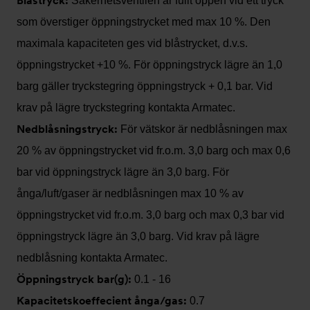
Blåstryck:
Säkerhetsventilen är fullt öppen vid ett tryck
som överstiger öppningstrycket med max 10 %. Den
maximala kapaciteten ges vid blåstrycket, d.v.s.
öppningstrycket +10 %. För öppningstryck lägre än 1,0
barg gäller tryckstegring öppningstryck + 0,1 bar. Vid
krav på lägre tryckstegring kontakta Armatec.
Nedblåsningstryck:
För vätskor är nedblåsningen max
20 % av öppningstrycket vid fr.o.m. 3,0 barg och max 0,6
bar vid öppningstryck lägre än 3,0 barg. För
ånga/luft/gaser är nedblåsningen max 10 % av
öppningstrycket vid fr.o.m. 3,0 barg och max 0,3 bar vid
öppningstryck lägre än 3,0 barg. Vid krav på lägre
nedblåsning kontakta Armatec.
Öppningstryck bar(g):
0.1 - 16
Kapacitetskoeffecient ånga/gas:
0.7