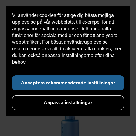
Vi använder cookies för att ge dig bästa möjliga
Visa
0 varor
Snabborder
upplevelse på vår webbplats, till exempel för att
inneh
anpassa innehåll och annonser, tillhandahålla
funktioner för sociala medier och för att analysera
webbtrafiken. För bästa användarupplevelse
Du
Armatec
>
Produkter
>
Tryckavsäkring
>
rekommenderar vi att du aktiverar alla cookies, men
är
Industriella säkerhetsventiler
>
High performance
>
här:
Säkerhetsventil AT 4539-
>
Säkerhetsventil AT 4539-4-
du kan också anpassa inställningarna efter dina
20
behov.
Läs mer om våra cookies här.
Acceptera rekommenderade inställningar
Anpassa inställningar