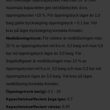
som överstiger öppningstrycket med max 10 %. Den
maximala kapaciteten ges vid blåstrycket, d.v.s.
öppningstrycket +10 %. För öppningstryck lägre än 1,0
barg gäller tryckstegring öppningstryck + 0,1 bar. Vid
krav på lägre tryckstegring kontakta Armatec.
Nedblåsningstryck:
För vätskor är nedblåsningen max
20 % av öppningstrycket vid fr.o.m. 3,0 barg och max 0,6
bar vid öppningstryck lägre än 3,0 barg. För
ånga/luft/gaser är nedblåsningen max 10 % av
öppningstrycket vid fr.o.m. 3,0 barg och max 0,3 bar vid
öppningstryck lägre än 3,0 barg. Vid krav på lägre
nedblåsning kontakta Armatec.
Öppningstryck bar(g):
0.1 - 16
Kapacitetskoeffecient ånga/gas:
0.7
Kapacitetskoeffecient vätska:
0.45