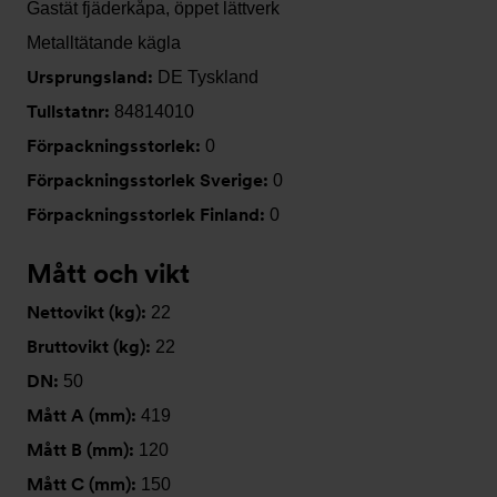
Gastät fjäderkåpa, öppet lättverk
Metalltätande kägla
Ursprungsland:
DE Tyskland
Tullstatnr:
84814010
Förpackningsstorlek:
0
Förpackningsstorlek Sverige:
0
Förpackningsstorlek Finland:
0
Mått och vikt
Nettovikt (kg):
22
Bruttovikt (kg):
22
DN:
50
Mått A (mm):
419
Mått B (mm):
120
Mått C (mm):
150