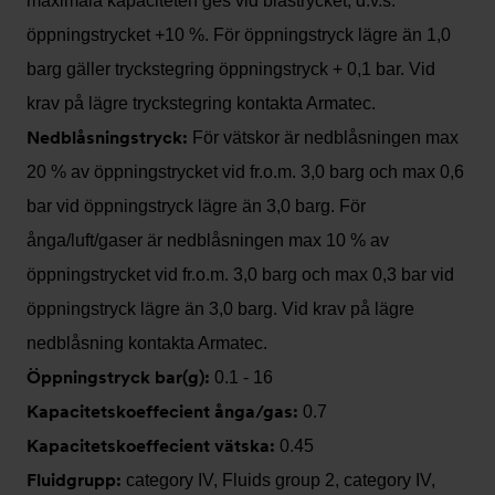
maximala kapaciteten ges vid blåstrycket, d.v.s.
öppningstrycket +10 %. För öppningstryck lägre än 1,0
barg gäller tryckstegring öppningstryck + 0,1 bar. Vid
krav på lägre tryckstegring kontakta Armatec.
Nedblåsningstryck:
För vätskor är nedblåsningen max
20 % av öppningstrycket vid fr.o.m. 3,0 barg och max 0,6
bar vid öppningstryck lägre än 3,0 barg. För
ånga/luft/gaser är nedblåsningen max 10 % av
öppningstrycket vid fr.o.m. 3,0 barg och max 0,3 bar vid
öppningstryck lägre än 3,0 barg. Vid krav på lägre
nedblåsning kontakta Armatec.
Öppningstryck bar(g):
0.1 - 16
Kapacitetskoeffecient ånga/gas:
0.7
Kapacitetskoeffecient vätska:
0.45
Fluidgrupp:
category IV, Fluids group 2, category IV,