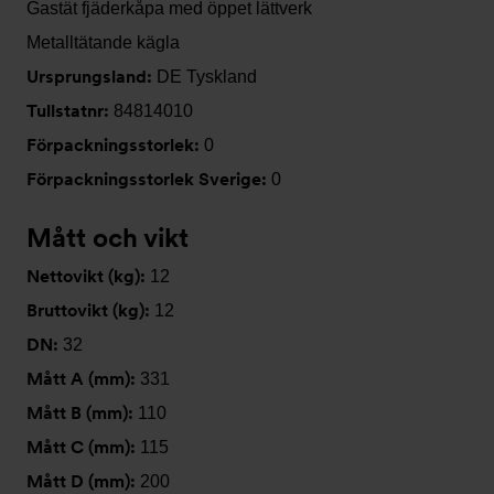
Gastät fjäderkåpa med öppet lättverk
Metalltätande kägla
Ursprungsland:
DE Tyskland
Tullstatnr:
84814010
Förpackningsstorlek:
0
Förpackningsstorlek Sverige:
0
Mått och vikt
Nettovikt (kg):
12
Bruttovikt (kg):
12
DN:
32
Mått A (mm):
331
Mått B (mm):
110
Mått C (mm):
115
Mått D (mm):
200