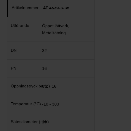
AT 4539-3-32
Öppet lättverk,
Metalltätning
32
16
0,1 - 16
-10 - 300
29