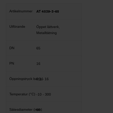
AT 4539-3-65
Öppet lättverk,
Metalltätning
65
16
0,1 - 16
-10 - 300
60