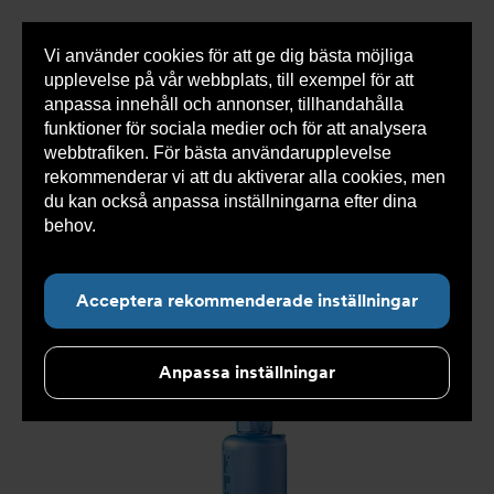
Vi använder cookies för att ge dig bästa möjliga
Visa
0 varor
Snabborder
upplevelse på vår webbplats, till exempel för att
inneh
anpassa innehåll och annonser, tillhandahålla
funktioner för sociala medier och för att analysera
webbtrafiken. För bästa användarupplevelse
Du
Armatec
>
Produkter
>
Tryckavsäkring
>
rekommenderar vi att du aktiverar alla cookies, men
är
Industriella säkerhetsventiler
>
High performance
>
här:
Säkerhetsventil AT 4539-
>
Säkerhetsventil AT 4539-3-
du kan också anpassa inställningarna efter dina
32
behov.
Läs mer om våra cookies här.
Acceptera rekommenderade inställningar
Anpassa inställningar