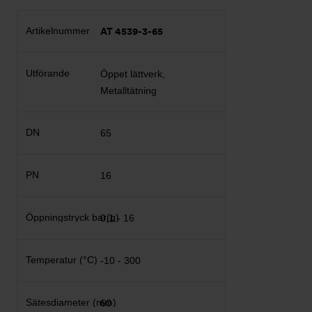
AT 4539-3-65
Öppet lättverk,
Metalltätning
65
16
0,1 - 16
-10 - 300
60