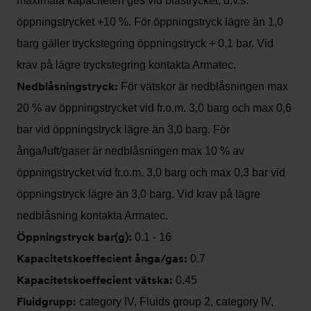
maximala kapaciteten ges vid blåstrycket, d.v.s.
öppningstrycket +10 %. För öppningstryck lägre än 1,0
barg gäller tryckstegring öppningstryck + 0,1 bar. Vid
krav på lägre tryckstegring kontakta Armatec.
Nedblåsningstryck:
För vätskor är nedblåsningen max
20 % av öppningstrycket vid fr.o.m. 3,0 barg och max 0,6
bar vid öppningstryck lägre än 3,0 barg. För
ånga/luft/gaser är nedblåsningen max 10 % av
öppningstrycket vid fr.o.m. 3,0 barg och max 0,3 bar vid
öppningstryck lägre än 3,0 barg. Vid krav på lägre
nedblåsning kontakta Armatec.
Öppningstryck bar(g):
0.1 - 16
Kapacitetskoeffecient ånga/gas:
0.7
Kapacitetskoeffecient vätska:
0.45
Fluidgrupp:
category IV, Fluids group 2, category IV,