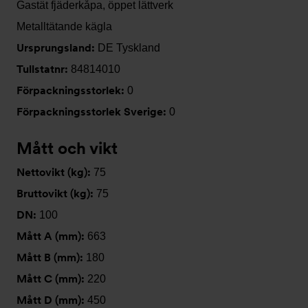
Gastät fjäderkåpa, öppet lättverk
Metalltätande kägla
Ursprungsland:
DE Tyskland
Tullstatnr:
84814010
Förpackningsstorlek:
0
Förpackningsstorlek Sverige:
0
Mått och vikt
Nettovikt (kg):
75
Bruttovikt (kg):
75
DN:
100
Mått A (mm):
663
Mått B (mm):
180
Mått C (mm):
220
Mått D (mm):
450