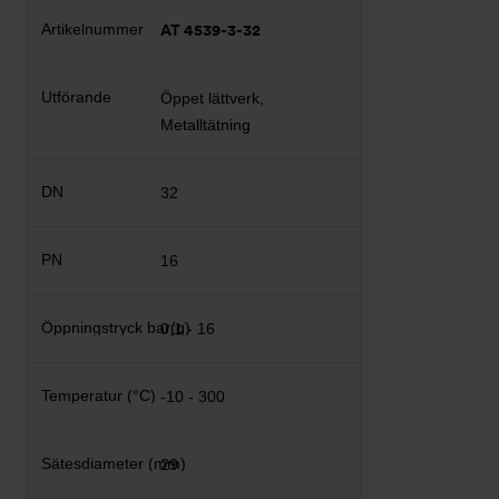
AT 4539-3-32
Öppet lättverk,
Metalltätning
32
16
0,1 - 16
-10 - 300
29