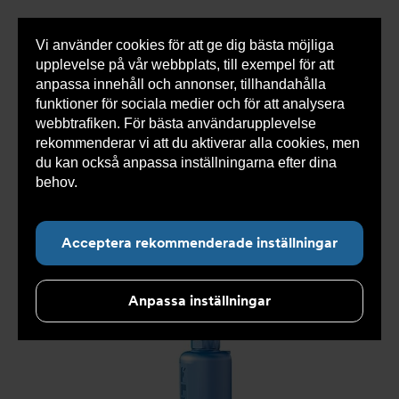
Vi använder cookies för att ge dig bästa möjliga
Visa
0 varor
Snabborder
upplevelse på vår webbplats, till exempel för att
inneh
anpassa innehåll och annonser, tillhandahålla
funktioner för sociala medier och för att analysera
webbtrafiken. För bästa användarupplevelse
Du
Armatec
>
Produkter
>
Tryckavsäkring
>
rekommenderar vi att du aktiverar alla cookies, men
är
Industriella säkerhetsventiler
>
High performance
>
här:
Säkerhetsventil AT 4539-
>
Säkerhetsventil AT 4539-3-
du kan också anpassa inställningarna efter dina
100
behov.
Läs mer om våra cookies här.
Acceptera rekommenderade inställningar
Anpassa inställningar