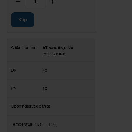
Ta bort
Lägg till
Köp
AT 8310A6,0-20
RSK 5534848
20
10
6
5 - 110