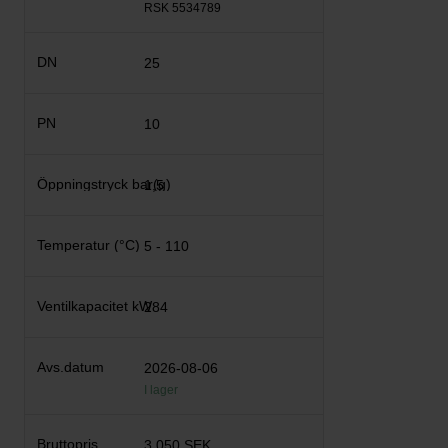
RSK 5534789
25
10
1,5
5 - 110
284
2026-08-06
I lager
3 050 SEK