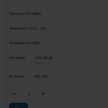
3
5 - 110
223
2026-08-06
I lager
860 SEK
Antal
Ta bort
Lägg till