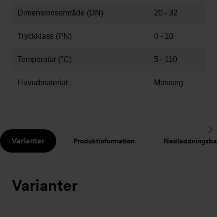
Dimensionsområde (DN)
20 - 32
Tryckklass (PN)
0 - 10
Temperatur (°C)
5 - 110
Huvudmaterial
Mässing
S
Varianter
Produktinformation
Nedladdningsba
t
Varianter