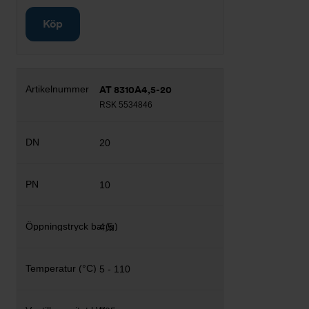
Köp
AT 8310A4,5-20
RSK 5534846
20
10
4,5
5 - 110