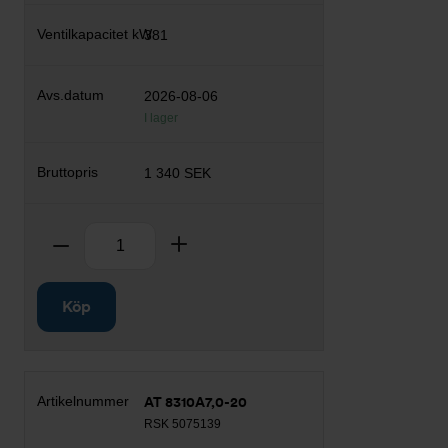
381
2026-08-06
I lager
1 340 SEK
Antal
Ta bort
Lägg till
Köp
AT 8310A7,0-20
RSK 5075139