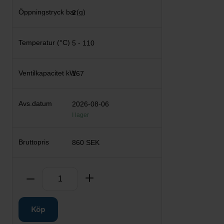
2
5 - 110
167
2026-08-06
I lager
860 SEK
Antal
Ta bort
Lägg till
Köp