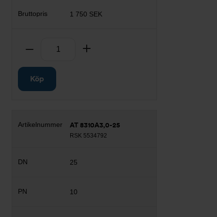
1 750 SEK
Antal
Ta bort
Lägg till
Köp
AT 8310A3,0-25
RSK 5534792
25
10