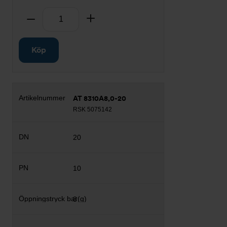
Antal
Ta bort
Lägg till
Köp
AT 8310A8,0-20
RSK 5075142
20
10
8