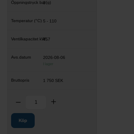
3
5 - 110
457
2026-08-06
I lager
1 750 SEK
Antal
Ta bort
Lägg till
Köp