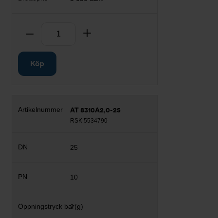
Antal
Ta bort
Lägg till
Köp
AT 8310A2,0-25
RSK 5534790
25
10
2