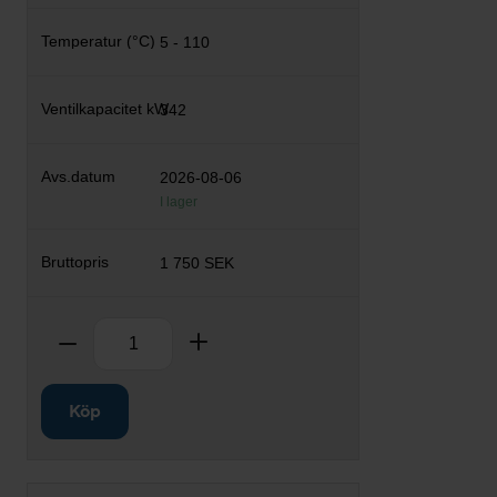
5 - 110
342
2026-08-06
I lager
1 750 SEK
Antal
Ta bort
Lägg till
Köp