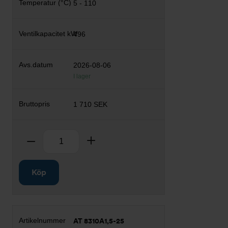
5 - 110
496
2026-08-06
I lager
1 710 SEK
Antal
Ta bort
Lägg till
Köp
AT 8310A1,5-25