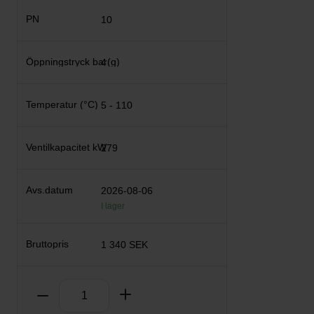
10
4
5 - 110
279
2026-08-06
I lager
1 340 SEK
Antal
Ta bort
Lägg till