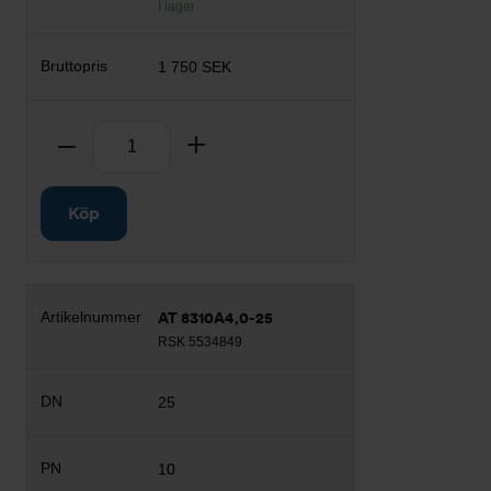
I lager
1 750 SEK
Antal
Ta bort
Lägg till
Köp
AT 8310A4,0-25
RSK 5534849
25
10