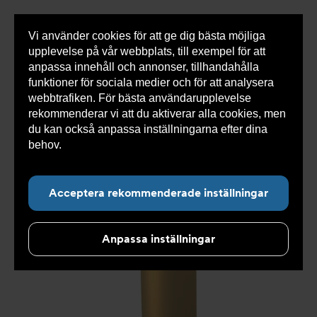
Vi använder cookies för att ge dig bästa möjliga
Visa
0 varor
Snabborder
upplevelse på vår webbplats, till exempel för att
inneh
anpassa innehåll och annonser, tillhandahålla
funktioner för sociala medier och för att analysera
webbtrafiken. För bästa användarupplevelse
Du
Armatec
>
Produkter
>
Tryckavsäkring
>
HVAC/
rekommenderar vi att du aktiverar alla cookies, men
är
Övriga säkerhetsventiler
>
För Värme- och kylteknik
>
här:
Säkerhetsventil AT 8310A
du kan också anpassa inställningarna efter dina
behov.
Läs mer om våra cookies här.
Acceptera rekommenderade inställningar
Anpassa inställningar