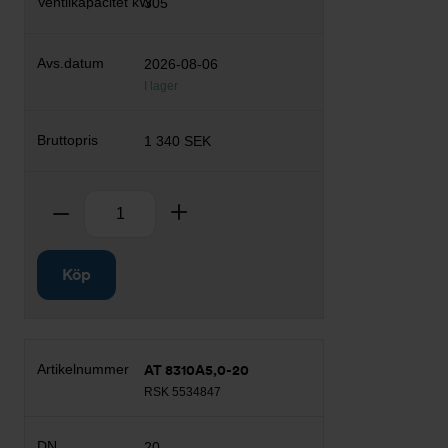
305
2026-08-06
I lager
1 340 SEK
Antal
Ta bort
Lägg till
Köp
AT 8310A5,0-20
RSK 5534847
20