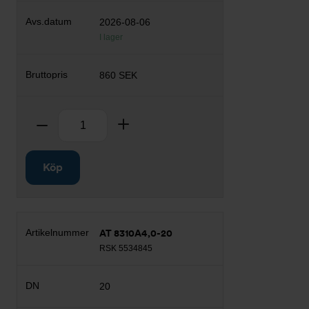
2026-08-06
I lager
860 SEK
Antal
Ta bort
Lägg till
Köp
AT 8310A4,0-20
RSK 5534845
20