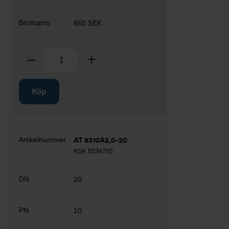
860 SEK
Antal
Ta bort
Lägg till
Köp
AT 8310A2,0-20
RSK 5534785
20
10