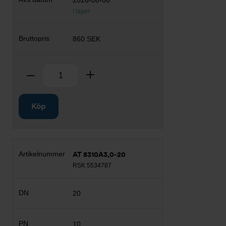
2026-08-06
I lager
860 SEK
Antal
Ta bort
Lägg till
Köp
AT 8310A3,0-20
RSK 5534787
20
10