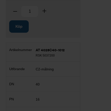
Antal
Ta bort
Lägg till
Köp
AT 4028C40-1012
RSK 5037200
C2-målning
40
16