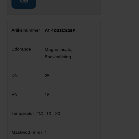
Köp
AT 4028CE25P
Magnetinsats,
Epoximålning
25
16
-10 - 80
1