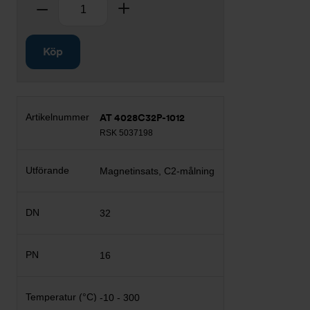
Antal
Ta bort
Lägg till
Köp
AT 4028C32P-1012
RSK 5037198
Magnetinsats, C2-målning
32
16
-10 - 300