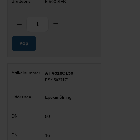
5 500 SEK
Antal
Ta bort
Lägg till
Köp
AT 4028CE50
RSK 5037171
Epoximålning
50
16