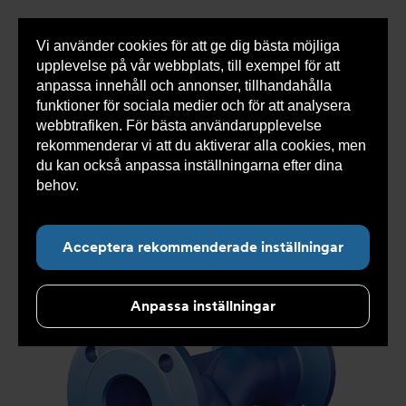
Vi använder cookies för att ge dig bästa möjliga
Visa
0 varor
Snabborder
upplevelse på vår webbplats, till exempel för att
inneh
anpassa innehåll och annonser, tillhandahålla
funktioner för sociala medier och för att analysera
webbtrafiken. För bästa användarupplevelse
Du
Armatec
>
Produkter
>
Luft- och partikelavskiljare
>
rekommenderar vi att du aktiverar alla cookies, men
är
Smutsfilter
>
Flänsad anslutning
>
Ytbehandlat
här:
smutsfilter AT 4028C
>
Smutsfilter AT 4028CE80-0,6
du kan också anpassa inställningarna efter dina
behov.
Läs mer om våra cookies här.
Acceptera rekommenderade inställningar
Anpassa inställningar