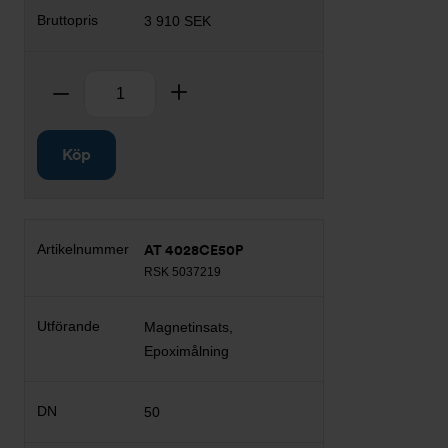
3 910 SEK
Antal
Ta bort
Lägg till
Köp
AT 4028CE50P
RSK 5037219
Magnetinsats,
Epoximålning
50