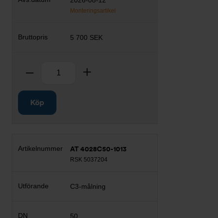
2026-08-12
Monteringsartikel
5 700 SEK
Antal
Ta bort
Lägg till
Köp
AT 4028C50-1013
RSK 5037204
C3-målning
50