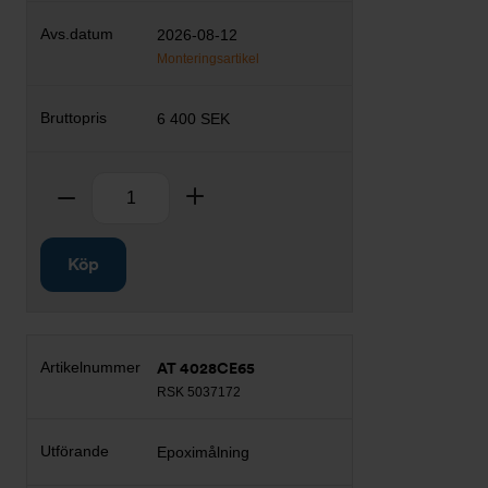
2026-08-12
Monteringsartikel
6 400 SEK
Antal
Ta bort
Lägg till
Köp
AT 4028CE65
RSK 5037172
Epoximålning