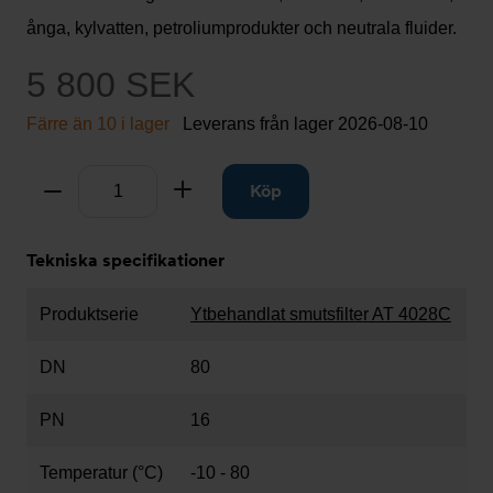
ånga, kylvatten, petroliumprodukter och neutrala fluider.
5 800 SEK
Färre än 10 i lager
Leverans från lager
2026-08-10
Antal
Ta bort
Lägg till
Köp
Tekniska specifikationer
Produktserie
Ytbehandlat smutsfilter AT 4028C
DN
80
PN
16
Temperatur (°C)
-10 - 80