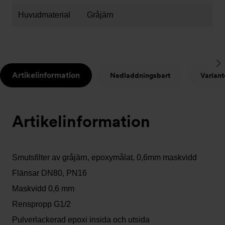
Huvudmaterial
Gråjärn
S
Artikelinformation
Nedladdningsbart
Variant
t
Artikelinformation
Smutsfilter av gråjärn, epoxymålat, 0,6mm maskvidd
Flänsar DN80, PN16
Maskvidd 0,6 mm
Renspropp G1/2
Pulverlackerad epoxi insida och utsida