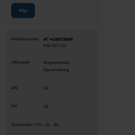
Köp
AT 4028CE65P
RSK 5037220
Magnetinsats,
Epoximålning
65
16
-10 - 80