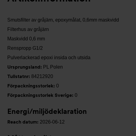
Smutsfilter av gråjärn, epoxymålat, 0,6mm maskvidd
Filterhus av gråjärn
Maskvidd 0,6 mm
Renspropp G1/2
Pulverlackerad epoxi insida och utsida
Ursprungsland:
PL Polen
Tullstatnr:
84212920
Förpackningsstorlek:
0
Förpackningsstorlek Sverige:
0
Energi/miljödeklaration
Reach datum:
2026-06-12