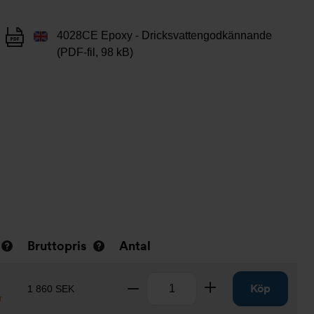
4028CE Epoxy - Dricksvattengodkännande
(PDF-fil, 98 kB)
Bruttopris
Antal
Antal
Ta bort
Lägg till
Köp
1 860 SEK
r