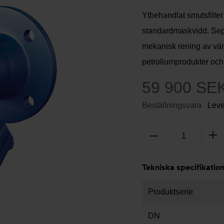
Ytbehandlat smutsfilter 
standardmaskvidd. Sep
mekanisk rening av vär
petroliumprodukter och 
59 900 SE
Beställningsvara
Leve
Antal
Ta bort
Lä
Tekniska specifikatio
Produktserie
DN