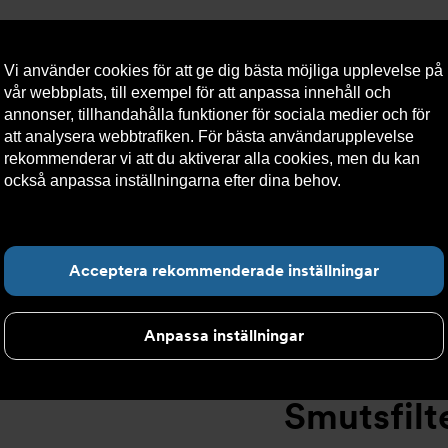
Vi använder cookies för att ge dig bästa möjliga upplevelse på
vår webbplats, till exempel för att anpassa innehåll och
annonser, tillhandahålla funktioner för sociala medier och för
att analysera webbtrafiken. För bästa användarupplevelse
llt
Om Armatec
Hållbarhet
Kontakta oss
Kundser
rekommenderar vi att du aktiverar alla cookies, men du kan
också anpassa inställningarna efter dina behov.
Läs mer om
våra cookies här.
tsfilter
>
Flänsad anslutning
>
Ytbehandlat smutsfilter AT 402
Hitta det du letar e
Acceptera rekommenderade inställningar
Anpassa inställningar
Smutsfil