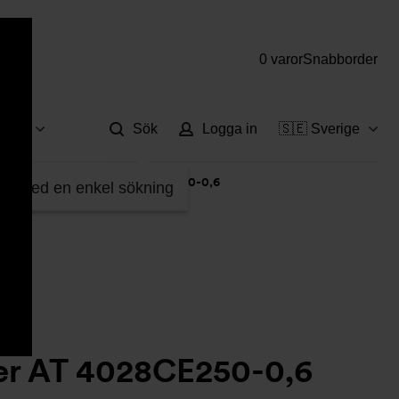
0 varor
Snabborder
Hjä
vice
Sök
Logga in
🇸🇪 Sverige
8C
>
Smutsfilter AT 4028CE250-0,6
fter med en enkel sökning
ter AT 4028CE250-0,6