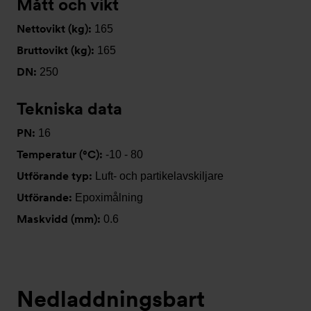
Mått och vikt
Nettovikt (kg):
165
Bruttovikt (kg):
165
DN:
250
Tekniska data
PN:
16
Temperatur (°C):
-10 - 80
Utförande typ:
Luft- och partikelavskiljare
Utförande:
Epoximålning
Maskvidd (mm):
0.6
Nedladdningsbart