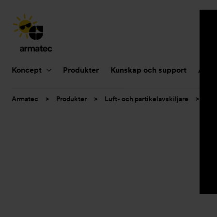
Huvudnavigering
Koncept
Produkter
Kunskap och support
Aktue
Du
Armatec
>
Produkter
>
Luft- och partikelavskiljare
>
Smu
är
här: