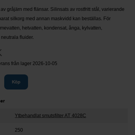
av gråjärn med flänsar. Silinsats av rostfritt stål, varierande
arat silkorg med annan maskvidd kan beställas. För
mevatten, hetvatten, kondensat, ånga, kylvatten,
neutrala fluider.
K
rans från lager
2026-10-05
gg till
Köp
ner
Ytbehandlat smutsfilter AT 4028C
250