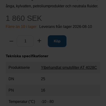
ånga, kylvatten, petroliumprodukter och neutrala fluider.
1 860 SEK
Färre än 10 i lager
Leverans från lager
2026-08-10
Antal
Ta bort
Lägg till
Köp
Tekniska specifikationer
Produktserie
Ytbehandlat smutsfilter AT 4028C
DN
25
PN
16
Temperatur (°C)
-10 - 80