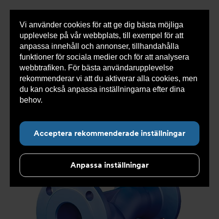
Vi använder cookies för att ge dig bästa möjliga
Visa
0 varor
Snabborder
upplevelse på vår webbplats, till exempel för att
inneh
anpassa innehåll och annonser, tillhandahålla
funktioner för sociala medier och för att analysera
webbtrafiken. För bästa användarupplevelse
Du
Armatec
>
Produkter
>
Luft- och partikelavskiljare
>
rekommenderar vi att du aktiverar alla cookies, men
är
Smutsfilter
>
Flänsad anslutning
>
Ytbehandlat
här:
smutsfilter AT 4028C
>
Smutsfilter AT 4028CE25
du kan också anpassa inställningarna efter dina
behov.
Läs mer om våra cookies här.
Acceptera rekommenderade inställningar
Anpassa inställningar