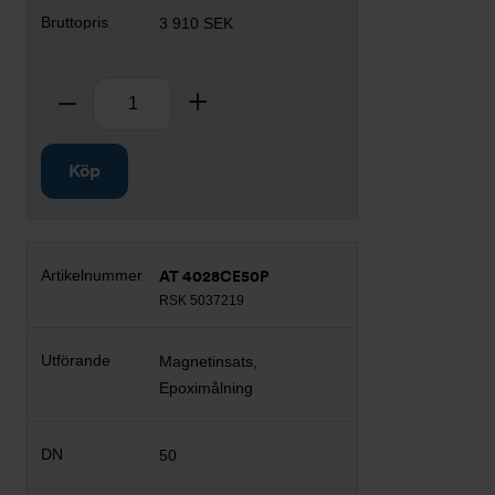
3 910 SEK
Antal
Ta bort
Lägg till
Köp
AT 4028CE50P
RSK 5037219
Magnetinsats,
Epoximålning
50