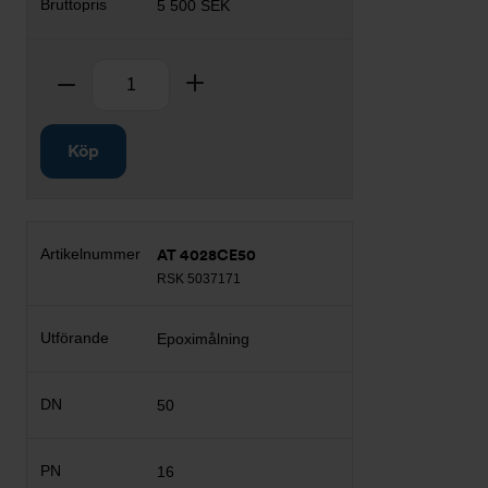
5 500 SEK
Antal
Ta bort
Lägg till
Köp
AT 4028CE50
RSK 5037171
Epoximålning
50
16