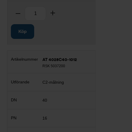
Antal
Ta bort
Lägg till
Köp
AT 4028C40-1012
RSK 5037200
C2-målning
40
16