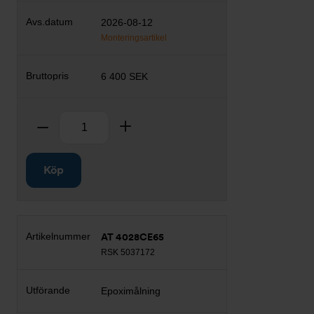
2026-08-12
Monteringsartikel
6 400 SEK
Antal
Ta bort
Lägg till
Köp
AT 4028CE65
RSK 5037172
Epoximålning