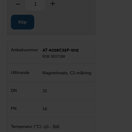
Antal
Ta bort
Lägg till
Köp
AT 4028C32P-1012
RSK 5037198
Magnetinsats, C2-målning
32
16
-10 - 300