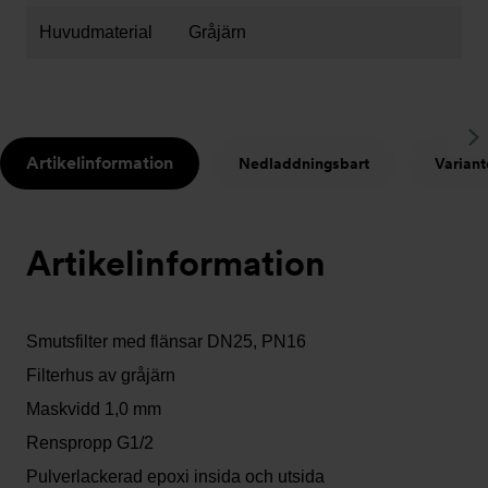
Huvudmaterial
Gråjärn
S
Artikelinformation
Nedladdningsbart
Variant
t
Artikelinformation
Smutsfilter med flänsar DN25, PN16
Filterhus av gråjärn
Maskvidd 1,0 mm
Renspropp G1/2
Pulverlackerad epoxi insida och utsida