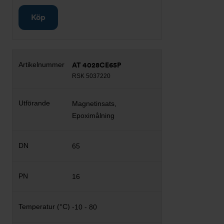
Köp
AT 4028CE65P
RSK 5037220
Magnetinsats,
Epoximålning
65
16
-10 - 80