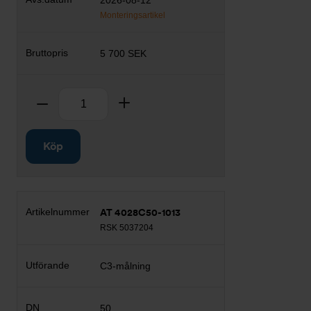
2026-08-12
Monteringsartikel
5 700 SEK
Antal
Ta bort
Lägg till
Köp
AT 4028C50-1013
RSK 5037204
C3-målning
50