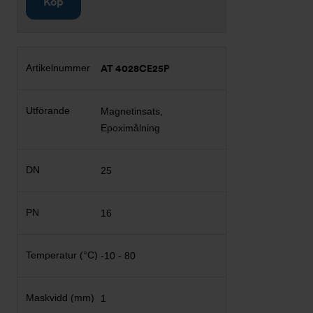
Köp
AT 4028CE25P
Magnetinsats,
Epoximålning
25
16
-10 - 80
1