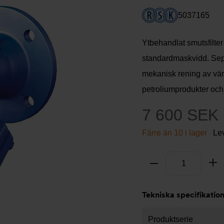
5037165
Ytbehandlat smutsfilter 
standardmaskvidd. Sep
mekanisk rening av vär
petroliumprodukter och 
7 600 SEK
Färre än 10 i lager
Le
Antal
Ta bort
Lä
Tekniska specifikatio
Produktserie