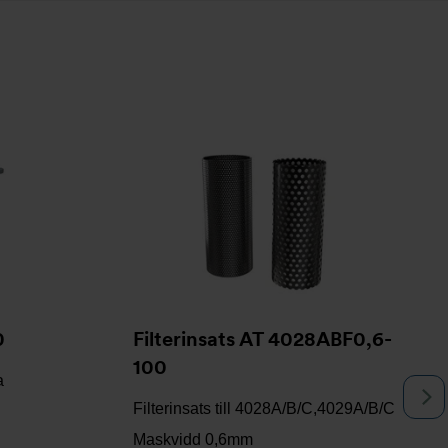
0
Filterinsats AT 4028ABF0,6-
100
a
N
Filterinsats till 4028A/B/C,4029A/B/C
Maskvidd 0,6mm