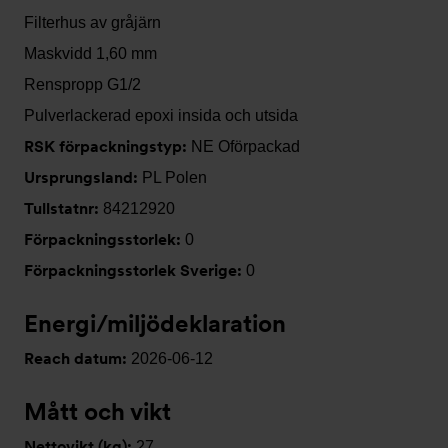
Filterhus av gråjärn
Maskvidd 1,60 mm
Renspropp G1/2
Pulverlackerad epoxi insida och utsida
RSK förpackningstyp:
NE Oförpackad
Ursprungsland:
PL Polen
Tullstatnr:
84212920
Förpackningsstorlek:
0
Förpackningsstorlek Sverige:
0
Energi/miljödeklaration
Reach datum:
2026-06-12
Mått och vikt
Nettovikt (kg):
27