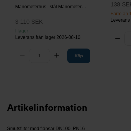
138 SE
Manometerhus i stål Manometer…
Färre än 1
Leverans 
3 110 SEK
I lager
Antal
Leverans från lager
2026-08-10
Ta bo
Antal
Ta bort
Lägg till
Köp
Artikelinformation
Smutsfilter med flänsar DN100, PN16