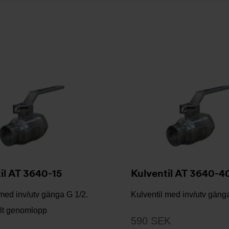
il AT 3640-15
Kulventil AT 3640-4
 med inv/utv gänga G 1/2.
Kulventil med inv/utv gäng
llt genomlopp
590 SEK