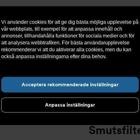
Vi använder cookies för att ge dig bästa möjliga upplevelse på
vår webbplats, till exempel för att anpassa innehåll och
annonser, tillhandahålla funktioner för sociala medier och för
att analysera webbtrafiken. För bästa användarupplevelse
llt
Om Armatec
Hållbarhet
Kontakta oss
Kundser
rekommenderar vi att du aktiverar alla cookies, men du kan
också anpassa inställningarna efter dina behov.
Läs mer om
våra cookies här.
tsfilter
>
Flänsad anslutning
>
Ytbehandlat smutsfilter AT 402
Hitta det du letar e
Acceptera rekommenderade inställningar
Anpassa inställningar
Smutsfil