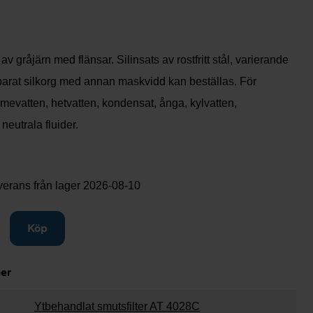
av gråjärn med flänsar. Silinsats av rostfritt stål, varierande
arat silkorg med annan maskvidd kan beställas. För
mevatten, hetvatten, kondensat, ånga, kylvatten,
neutrala fluider.
verans från lager
2026-08-10
gg till
Köp
ner
Ytbehandlat smutsfilter AT 4028C