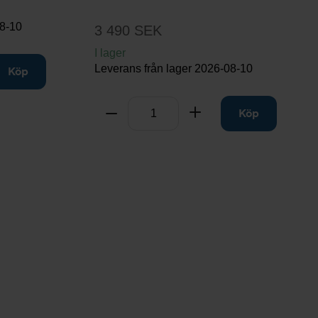
8-10
3 490 SEK
I lager
Leverans från lager
2026-08-10
ill
Köp
Antal
Ta bort
Lägg till
Köp