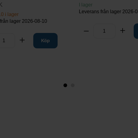
K
I lager
Leverans från lager
2026-0
0 i lager
från lager
2026-08-10
Antal
Ta bort
Lägg t
rt
Lägg till
Köp
Bild
Bild
1
2
(visas
nu)