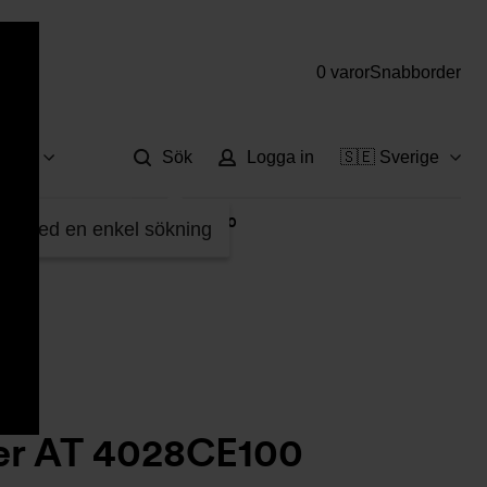
0 varor
Snabborder
Hjä
vice
Sök
Logga in
🇸🇪 Sverige
8C
>
Smutsfilter AT 4028CE100
fter med en enkel sökning
ter AT 4028CE100