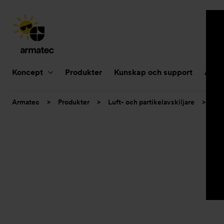
Huvudnavigering
Koncept
Produkter
Kunskap och support
Aktue
Du
Armatec
>
Produkter
>
Luft- och partikelavskiljare
>
Smu
är
här: