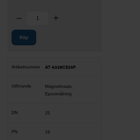
Antal
Ta bort
Lägg till
Köp
AT 4028CE25P
Magnetinsats,
Epoximålning
25
16