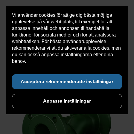
Vi använder cookies för att ge dig bästa möjliga
Visa
0 varor
Snabborder
upplevelse på vår webbplats, till exempel för att
inneh
anpassa innehåll och annonser, tillhandahålla
funktioner för sociala medier och för att analysera
webbtrafiken. För bästa användarupplevelse
Du
Armatec
>
Produkter
>
Luft- och partikelavskiljare
>
rekommenderar vi att du aktiverar alla cookies, men
är
Smutsfilter
>
Flänsad anslutning
>
Ytbehandlat
här:
smutsfilter AT 4028C
>
Smutsfilter AT 4028C80-1014
du kan också anpassa inställningarna efter dina
behov.
Läs mer om våra cookies här.
Acceptera rekommenderade inställningar
Anpassa inställningar