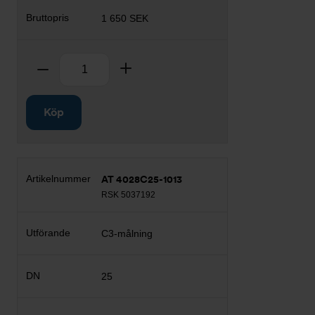
1 650 SEK
Antal
Ta bort
Lägg till
Köp
AT 4028C25-1013
RSK 5037192
C3-målning
25