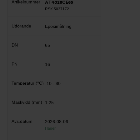
AT 4028CE65
RSK 5037172
Epoximålning
65
16
-10 - 80
1.25
2026-08-06
I lager