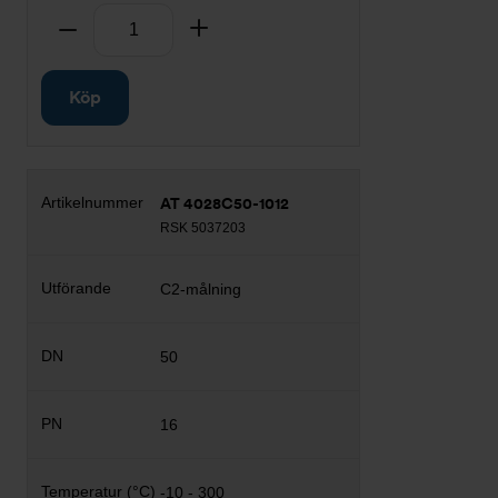
Antal
Ta bort
Lägg till
Köp
AT 4028C50-1012
RSK 5037203
C2-målning
50
16
-10 - 300