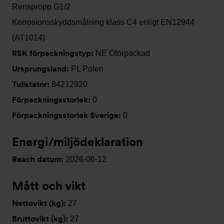
Renspropp G1/2
Korrosionsskyddsmålning klass C4 enligt EN12944
(AT1014)
RSK förpackningstyp:
NE Oförpackad
Ursprungsland:
PL Polen
Tullstatnr:
84212920
Förpackningsstorlek:
0
Förpackningsstorlek Sverige:
0
Energi/miljödeklaration
Reach datum:
2026-06-12
Mått och vikt
Nettovikt (kg):
27
Bruttovikt (kg):
27