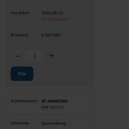
2026-08-11
Monteringsartikel
5 500 SEK
Antal
Ta bort
Lägg till
Köp
AT 4028CE50
RSK 5037171
Epoximålning