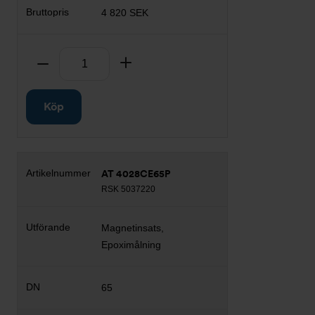
4 820 SEK
Antal
Ta bort
Lägg till
Köp
AT 4028CE65P
RSK 5037220
Magnetinsats,
Epoximålning
65