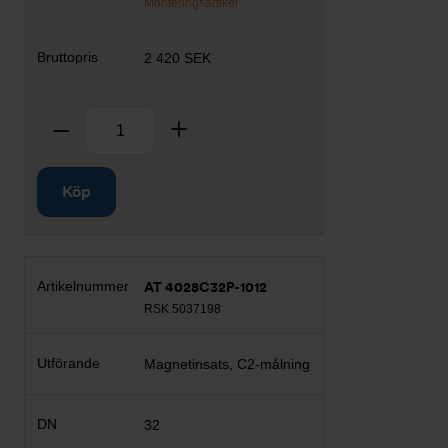
Monteringsartikel
2 420 SEK
Antal
Ta bort
Lägg till
Köp
AT 4028C32P-1012
RSK 5037198
Magnetinsats, C2-målning
32