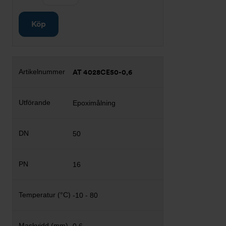
Köp
AT 4028CE50-0,6
Epoximålning
50
16
-10 - 80