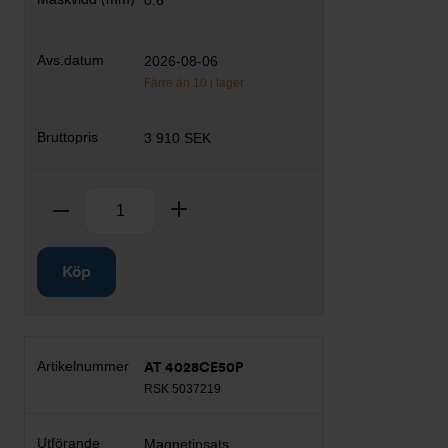
0.6
2026-08-06
Färre än 10 i lager
3 910 SEK
Antal
Ta bort
Lägg till
Köp
AT 4028CE50P
RSK 5037219
Magnetinsats,