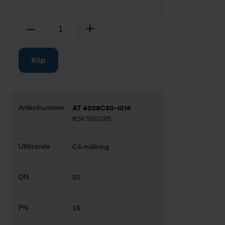
Antal
Ta bort
Lägg till
Köp
AT 4028C50-1014
RSK 5037205
C4-målning
50
16