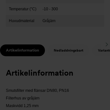
Temperatur (°C)
-10 - 300
Huvudmaterial
Gråjärn
S
Artikelinformation
Nedladdningsbart
Variant
t
Artikelinformation
Smutsfilter med flänsar DN80, PN16
Filterhus av gråjärn
Maskvidd 1,25 mm