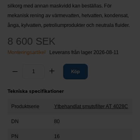
silkorg med annan maskvidd kan beställas. För
mekanisk rening av värmevatten, hetvatten, kondensat,
ånga, kylvatten, petroliumprodukter och neutrala fluider.
8 600 SEK
Monteringsartikel
Leverans från lager
2026-08-11
Antal
Ta bort
Lägg till
Köp
Tekniska specifikationer
Produktserie
Ytbehandlat smutsfilter AT 4028C
DN
80
PN
16