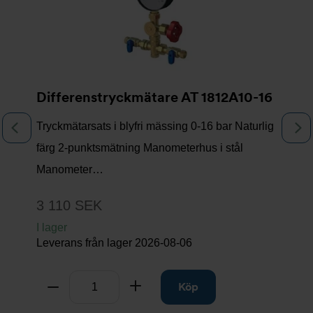
Differenstryckmätare AT 1812A10-16
Tryckmätarsats i blyfri mässing 0-16 bar Naturlig
Föregående
N
färg 2-punktsmätning Manometerhus i stål
Manometer…
3 110 SEK
I lager
Leverans från lager
2026-08-06
Antal
Ta bort
Lägg till
Köp