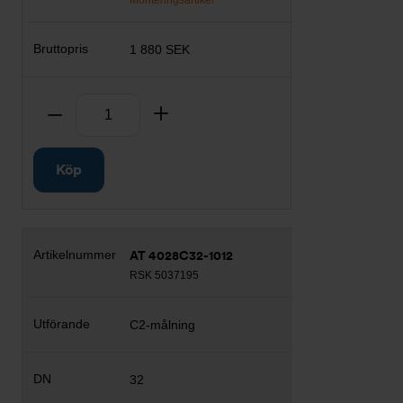
Monteringsartikel
1 880 SEK
Antal
Ta bort
Lägg till
Köp
AT 4028C32-1012
RSK 5037195
C2-målning
32