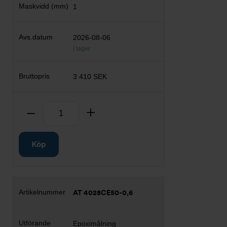
1
2026-08-06
I lager
3 410 SEK
Antal
Ta bort
Lägg till
Köp
AT 4028CE50-0,6
Epoximålning