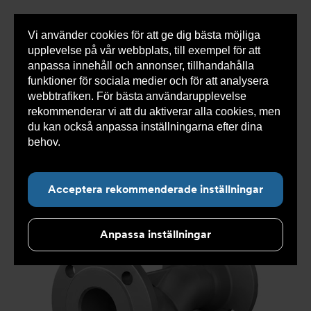
Vi använder cookies för att ge dig bästa möjliga
Visa
0 varor
Snabborder
upplevelse på vår webbplats, till exempel för att
inneh
anpassa innehåll och annonser, tillhandahålla
funktioner för sociala medier och för att analysera
webbtrafiken. För bästa användarupplevelse
Du
Armatec
>
Produkter
>
Luft- och partikelavskiljare
>
rekommenderar vi att du aktiverar alla cookies, men
är
Smutsfilter
>
Flänsad anslutning
>
Ytbehandlat
här:
smutsfilter AT 4028C
>
Smutsfilter AT 4028C25-1013
du kan också anpassa inställningarna efter dina
behov.
Läs mer om våra cookies här.
Acceptera rekommenderade inställningar
Anpassa inställningar