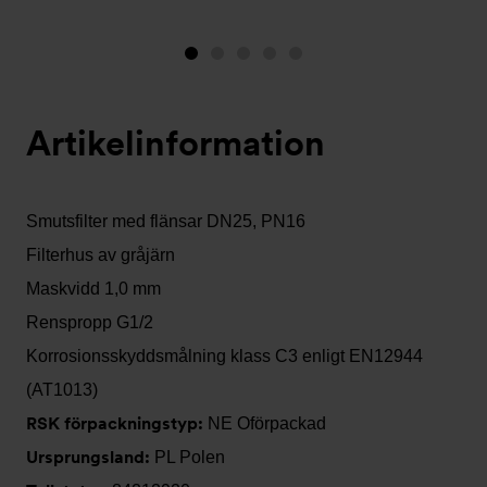
Bild
Bild
Bild
Bild
Bild
1
2
3
4
5
(visas
Artikelinformation
nu)
Smutsfilter med flänsar DN25, PN16
Filterhus av gråjärn
Maskvidd 1,0 mm
Renspropp G1/2
Korrosionsskyddsmålning klass C3 enligt EN12944
(AT1013)
RSK förpackningstyp:
NE Oförpackad
Ursprungsland:
PL Polen