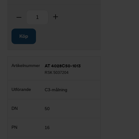
Antal
Ta bort
Lägg till
Köp
AT 4028C50-1013
RSK 5037204
C3-målning
50
16