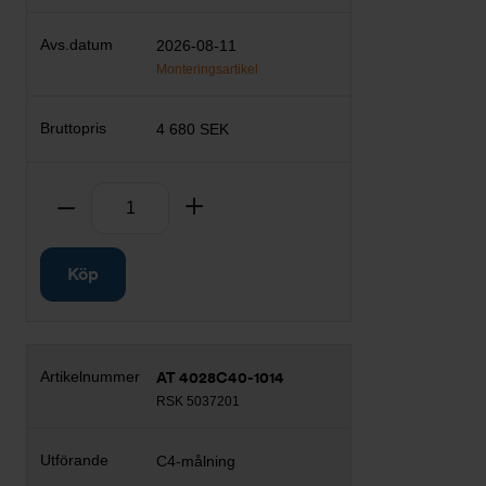
2026-08-11
Monteringsartikel
4 680 SEK
Antal
Ta bort
Lägg till
Köp
AT 4028C40-1014
RSK 5037201
C4-målning