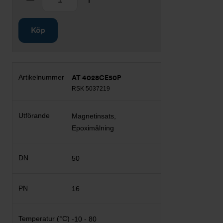
Köp
AT 4028CE50P
RSK 5037219
Magnetinsats,
Epoximålning
50
16
-10 - 80