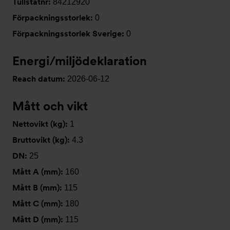
Tullstatnr:
84212920
Förpackningsstorlek:
0
Förpackningsstorlek Sverige:
0
Energi/miljödeklaration
Reach datum:
2026-06-12
Mått och vikt
Nettovikt (kg):
1
Bruttovikt (kg):
4.3
DN:
25
Mått A (mm):
160
Mått B (mm):
115
Mått C (mm):
180
Mått D (mm):
115