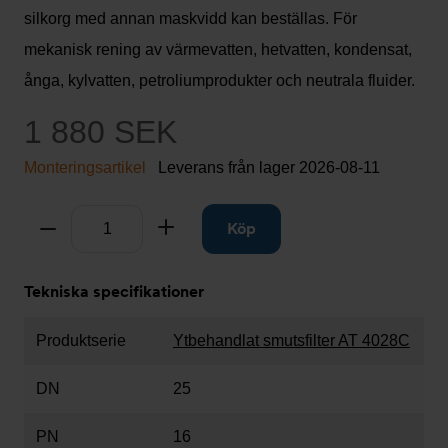
silkorg med annan maskvidd kan beställas. För
mekanisk rening av värmevatten, hetvatten, kondensat,
ånga, kylvatten, petroliumprodukter och neutrala fluider.
1 880 SEK
Monteringsartikel
Leverans från lager
2026-08-11
Antal
Ta bort
Lägg till
Köp
Tekniska specifikationer
Produktserie
Ytbehandlat smutsfilter AT 4028C
DN
25
PN
16