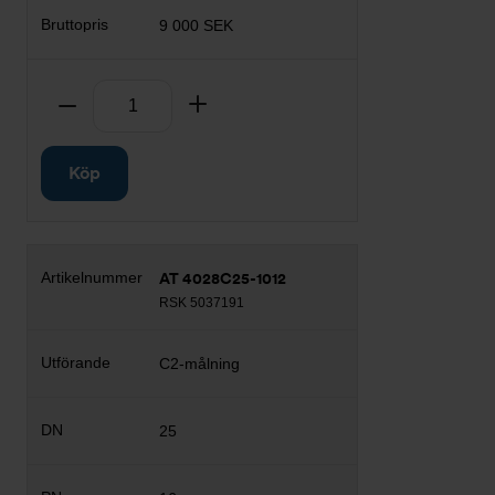
9 000 SEK
Antal
Ta bort
Lägg till
Köp
AT 4028C25-1012
RSK 5037191
C2-målning
25