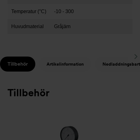
Temperatur (°C)
-10 - 300
Huvudmaterial
Gråjärn
S
Tillbehör
Artikelinformation
Nedladdningsbart
t
Tillbehör
Bildspel