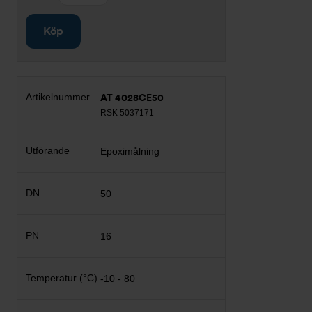
Köp
AT 4028CE50
RSK 5037171
Epoximålning
50
16
-10 - 80