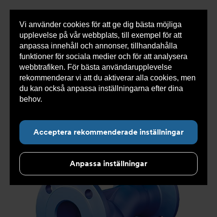
Vi använder cookies för att ge dig bästa möjliga
Visa
0 varor
Snabborder
upplevelse på vår webbplats, till exempel för att
inneh
anpassa innehåll och annonser, tillhandahålla
funktioner för sociala medier och för att analysera
webbtrafiken. För bästa användarupplevelse
Du
Armatec
>
Produkter
>
Luft- och partikelavskiljare
>
rekommenderar vi att du aktiverar alla cookies, men
är
Smutsfilter
>
Flänsad anslutning
>
Smutsfilter AT
här:
4028C
>
Smutsfilter AT 4028C25P
du kan också anpassa inställningarna efter dina
behov.
Läs mer om våra cookies här.
Acceptera rekommenderade inställningar
Anpassa inställningar