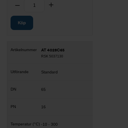
Antal
Ta bort
Lägg till
Köp
AT 4028C65
RSK 5037130
Standard
65
16
-10 - 300