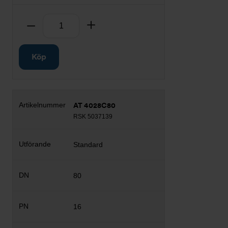
Antal
Ta bort
Lägg till
Köp
AT 4028C80
RSK 5037139
Standard
80
16