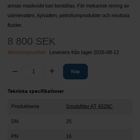
annan maskvidd kan beställas. För mekanisk rening av
värmevatten, kylvatten, petroliumprodukter och neutrala
fluider.
8 800 SEK
Monteringsartikel
Leverans från lager
2026-08-12
Antal
Ta bort
Lägg till
Köp
Tekniska specifikationer
Produktserie
Smutsfilter AT 4028C
DN
25
PN
16