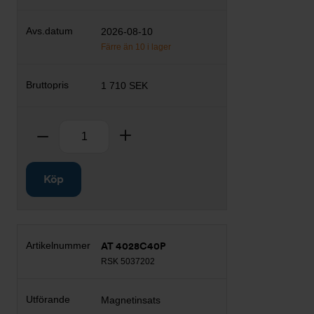
2026-08-10
Färre än 10 i lager
1 710 SEK
Antal
Ta bort
Lägg till
Köp
AT 4028C40P
RSK 5037202
Magnetinsats