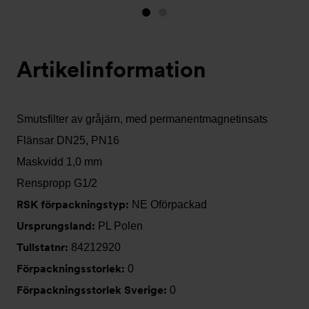
Bild
Bild
1
2
(visas
Artikelinformation
nu)
Smutsfilter av gråjärn, med permanentmagnetinsats
Flänsar DN25, PN16
Maskvidd 1,0 mm
Renspropp G1/2
RSK förpackningstyp:
NE Oförpackad
Ursprungsland:
PL Polen
Tullstatnr:
84212920
Förpackningsstorlek:
0
Förpackningsstorlek Sverige:
0