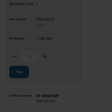
1
2026-08-10
I lager
1 940 SEK
Antal
Ta bort
Lägg till
Köp
AT 4028C50P
RSK 5037206