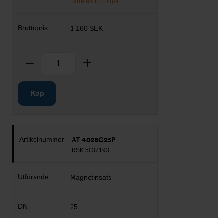
Färre än 10 i lager
1 160 SEK
Antal
Ta bort
Lägg till
Köp
AT 4028C25P
RSK 5037193
Magnetinsats
25