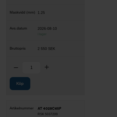
1.25
2026-08-10
I lager
2 550 SEK
Antal
Ta bort
Lägg till
Köp
AT 4028C65P
RSK 5037209