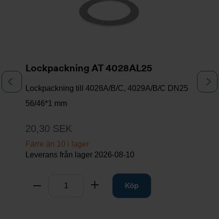
Lockpackning AT 4028AL25
Föregående
N
Lockpackning till 4028A/B/C, 4029A/B/C DN25
56/46*1 mm
20,30 SEK
Färre än 10 i lager
Leverans från lager
2026-08-10
Antal
Ta bort
Lägg till
Köp