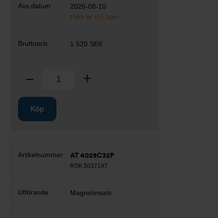
2026-08-10
Färre än 10 i lager
1 520 SEK
Antal
Ta bort
Lägg till
Köp
AT 4028C32P
RSK 5037197
Magnetinsats