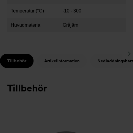
Temperatur (°C)
-10 - 300
Huvudmaterial
Gråjärn
S
Tillbehör
Artikelinformation
Nedladdningsbart
t
Tillbehör
Bildspel