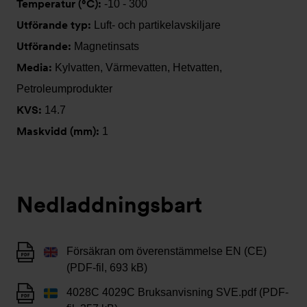
Temperatur (°C):
-10 - 300
Utförande typ:
Luft- och partikelavskiljare
Utförande:
Magnetinsats
Media:
Kylvatten, Värmevatten, Hetvatten,
Petroleumprodukter
KVS:
14.7
Maskvidd (mm):
1
Nedladdningsbart
Försäkran om överenstämmelse EN (CE)
(PDF-fil, 693 kB)
4028C 4029C Bruksanvisning SVE.pdf (PDF-