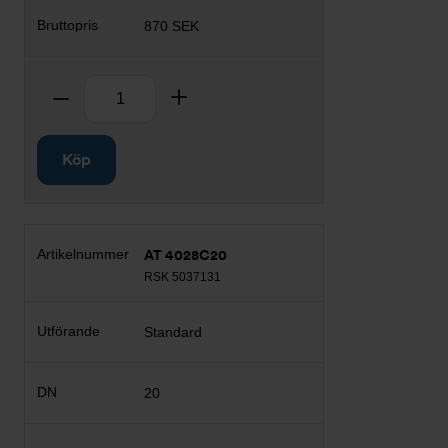
870 SEK
Antal
Ta bort
Lägg till
Köp
AT 4028C20
RSK 5037131
Standard
20