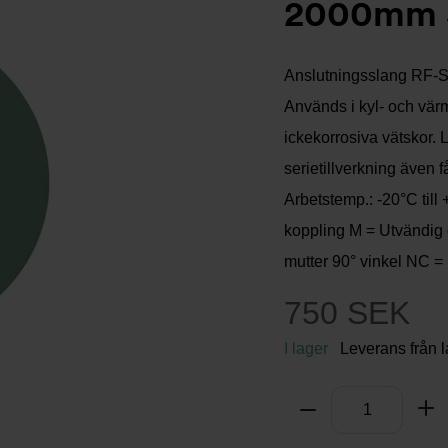
2000mm 
Anslutningsslang RF-SX
Används i kyl- och vär
ickekorrosiva vätskor. 
serietillverkning även 
Arbetstemp.: -20°C till
koppling M = Utvändig 
mutter 90° vinkel NC =
750 SEK
I lager
Leverans från 
Antal
Ta bort
Lä