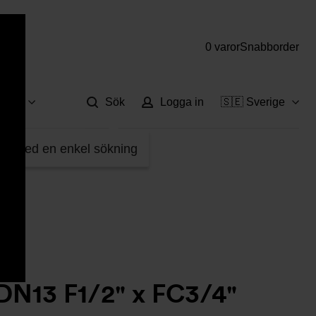
0 varor
Snabborder
Hjä
vice
Sök
Logga in
🇸🇪 Sverige
AW32114220
fter med en enkel sökning
DN13 F1/2" x FC3/4"