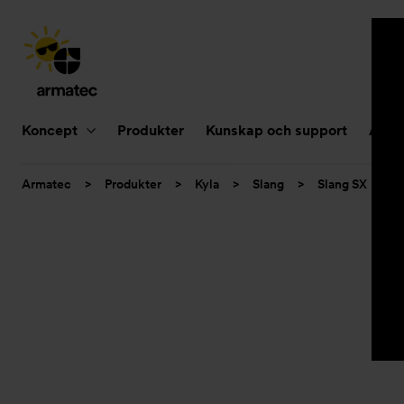
Huvudnavigering
Koncept
Produkter
Kunskap och support
Aktue
Du
Armatec
>
Produkter
>
Kyla
>
Slang
>
Slang SX
>
är
här: