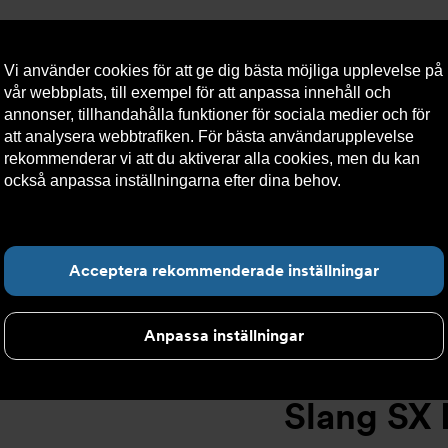
Vi använder cookies för att ge dig bästa möjliga upplevelse på
vår webbplats, till exempel för att anpassa innehåll och
annonser, tillhandahålla funktioner för sociala medier och för
att analysera webbtrafiken. För bästa användarupplevelse
llt
Om Armatec
Hållbarhet
Kontakta oss
Kundser
rekommenderar vi att du aktiverar alla cookies, men du kan
också anpassa inställningarna efter dina behov.
Läs mer om
våra cookies här.
Slang SX AT 5745A
>
Slang SX DN13 F1/2" x FC3/4" 2000mm 5745
Hitta det du letar e
Acceptera rekommenderade inställningar
Anpassa inställningar
Slang SX 