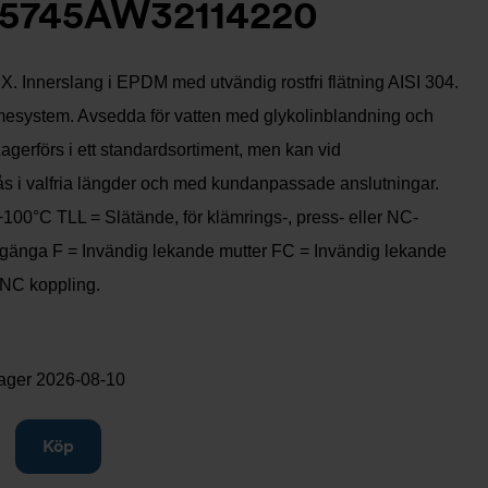
5745AW32114220
. Innerslang i EPDM med utvändig rostfri flätning AISI 304.
mesystem. Avsedda för vatten med glykolinblandning och
Lagerförs i ett standardsortiment, men kan vid
fås i valfria längder och med kundanpassade anslutningar.
 +100°C TLL = Slätände, för klämrings-, press- eller NC-
gänga F = Invändig lekande mutter FC = Invändig lekande
 NC koppling.
lager
2026-08-10
gg till
Köp