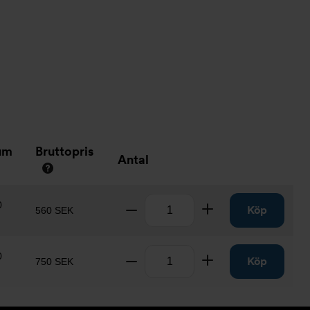
um
Bruttopris
Antal
Antal
0
Ta bort
Lägg till
Köp
560 SEK
Antal
0
Ta bort
Lägg till
Köp
750 SEK