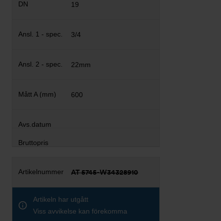
19
3/4
22mm
600
AT 5745-W34328910
Artikeln har utgått
Viss avvikelse kan förekomma