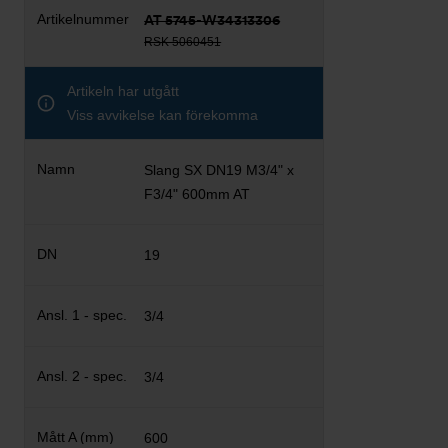
AT 5745-W34313306
RSK 5060451
Artikeln har utgått
Viss avvikelse kan förekomma
Slang SX DN19 M3/4" x
F3/4" 600mm AT
19
3/4
3/4
600