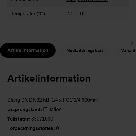
Temperatur (°C)
-20 - 100
S
Artikelinformation
Nedladdningsbart
Variant
t
Artikelinformation
Slang SX DN32 M1”1/4 x FC1”1/4 600mm
Ursprungsland:
IT Italien
Tullstatnr:
83071000
Förpackningsstorlek:
0