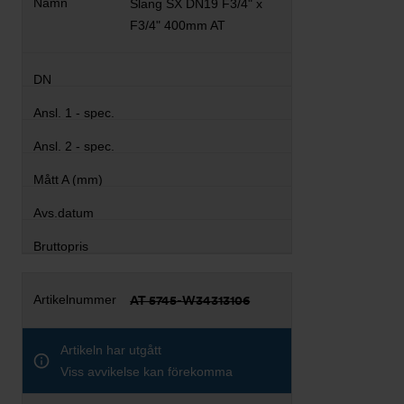
Slang SX DN19 F3/4" x
F3/4" 400mm AT
AT 5745-W34313106
Artikeln har utgått
Viss avvikelse kan förekomma