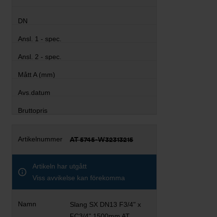
AT 5745-W32313215
Artikeln har utgått
Viss avvikelse kan förekomma
Slang SX DN13 F3/4" x
FC3/4" 1500mm AT