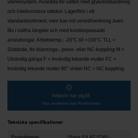
värmesystem. Avsedda för vatten med glykolinblandning
och ickekorrosiva vätskor. Lagerförs i ett
standardsortiment, men kan vid serietillverkning även
fås i valfria längder och med kundanpassade
anslutningar. Arbetstemp.: -20°C till +100°C TLL =
Slätände, för klämrings-, press- eller NC-koppling M =
Utvändig gänga F = Invändig lekande mutter FC =
Invändig lekande mutter 90° vinkel NC = NC koppling.
Artikeln har utgått
Viss avvikelse kan förekomma
Tekniska specifikationer
Produktserie
Slang SX AT 5745-