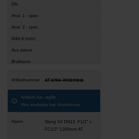
AT 5745-W32111212
Artikeln har utgått
Viss avvikelse kan förekomma
Slang SX DN13. F1/2" x
FC1/2" 1200mm AT