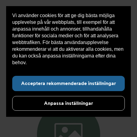
Vi använder cookies för att ge dig bästa möjliga
Visa
0 varor
Snabborder
upplevelse på vår webbplats, till exempel för att
inneh
anpassa innehåll och annonser, tillhandahålla
funktioner för sociala medier och för att analysera
webbtrafiken. För bästa användarupplevelse
Du
Armatec
>
Produkter
>
Kyla
>
Slang
>
Slang
rekommenderar vi att du aktiverar alla cookies, men
är
SX
>
Slang SX AT 5745-
>
Slang SX DN32 M1”1/4 x
här:
FC1”1/4 600mm AT 5745-W36535206
du kan också anpassa inställningarna efter dina
behov.
Läs mer om våra cookies här.
Acceptera rekommenderade inställningar
Anpassa inställningar