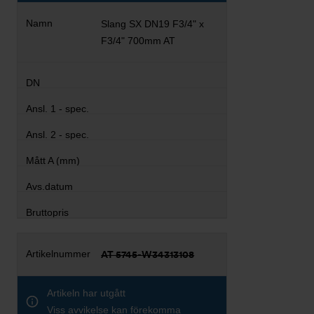
Slang SX DN19 F3/4" x
F3/4" 700mm AT
AT 5745-W34313108
Artikeln har utgått
Viss avvikelse kan förekomma