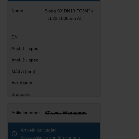
Slang SX DN19 FC3/4" x
TLL22 1000mm AT
AT 5745-W34328916
Artikeln har utgått
Viss avvikelse kan förekomma