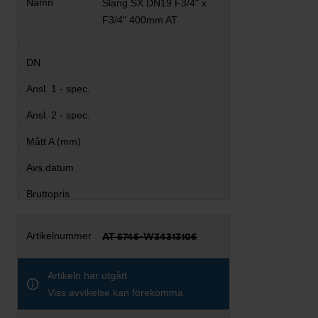
Slang SX DN19 F3/4" x
F3/4" 400mm AT
AT 5745-W34313106
Artikeln har utgått
Viss avvikelse kan förekomma