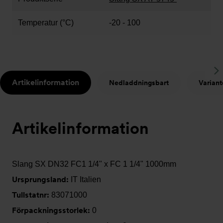
Temperatur (°C)
-20 - 100
S
Artikelinformation
Nedladdningsbart
Variant
t
Artikelinformation
Slang SX DN32 FC1 1/4" x FC 1 1/4" 1000mm
Ursprungsland:
IT Italien
Tullstatnr:
83071000
Förpackningsstorlek:
0