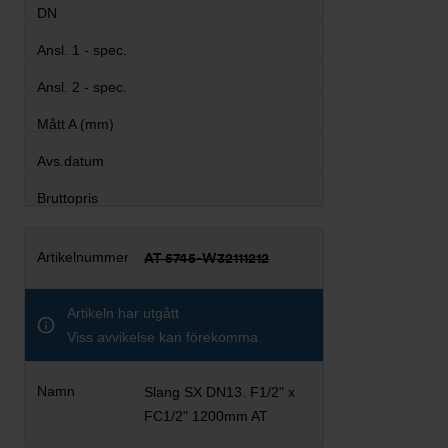
AT 5745-W32111212
Artikeln har utgått
Viss avvikelse kan förekomma
Slang SX DN13. F1/2" x
FC1/2" 1200mm AT