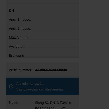
AT 5745-W32313215
Artikeln har utgått
Viss avvikelse kan förekomma
Slang SX DN13 F3/4" x
FC3/4" 1500mm AT