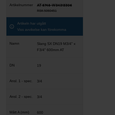
AT 5745-W34313306
RSK 5060451
Artikeln har utgått
Viss avvikelse kan förekomma
Slang SX DN19 M3/4" x
F3/4" 600mm AT
19
3/4
3/4
600