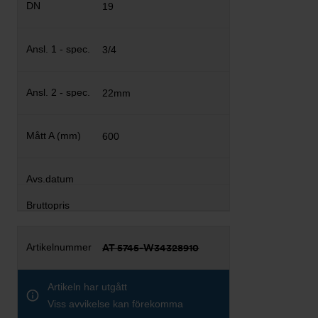
19
3/4
22mm
600
AT 5745-W34328910
Artikeln har utgått
Viss avvikelse kan förekomma