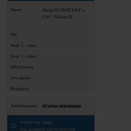
Slang SX DN19 F3/4" x
F3/4" 700mm AT
AT 5745-W34313108
Artikeln har utgått
Viss avvikelse kan förekomma