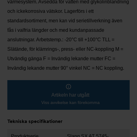
värmesystem. Avsedda för vatten med glykolinblandning
och ickekorrosiva vätskor. Lagerförs i ett
standardsortiment, men kan vid serietillverkning även
fås i valfria längder och med kundanpassade
anslutningar. Arbetstemp.: -20°C till +100°C TLL =
Slätände, för klämrings-, press- eller NC-koppling M =
Utvändig gänga F = Invändig lekande mutter FC =
Invändig lekande mutter 90° vinkel NC = NC koppling.
Artikeln har utgått
Viss avvikelse kan förekomma
Tekniska specifikationer
Produktserie
Slang SX AT 5745-