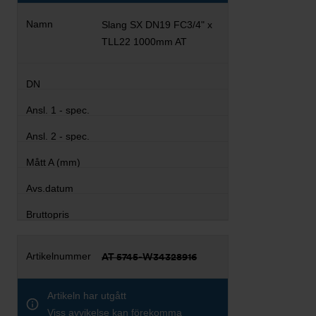
Slang SX DN19 FC3/4" x
TLL22 1000mm AT
AT 5745-W34328916
Artikeln har utgått
Viss avvikelse kan förekomma