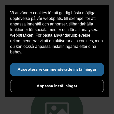
Vi använder cookies för att ge dig bästa möjliga
Visa
0 varor
Snabborder
upplevelse på vår webbplats, till exempel för att
inneh
anpassa innehåll och annonser, tillhandahålla
funktioner för sociala medier och för att analysera
webbtrafiken. För bästa användarupplevelse
Du
Armatec
>
Produkter
>
Kyla
>
Slang
>
Slang
rekommenderar vi att du aktiverar alla cookies, men
är
SX
>
Slang SX AT 5745-
>
Slang SX DN32 FC1 1/4" x FC
här:
1 1/4" 1000mm AT 5745-W36525210
du kan också anpassa inställningarna efter dina
behov.
Läs mer om våra cookies här.
Acceptera rekommenderade inställningar
Anpassa inställningar