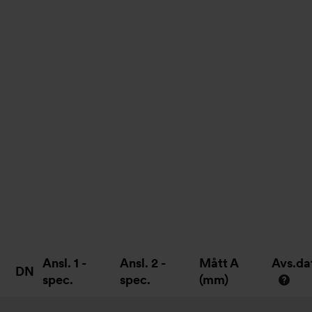
Ansl. 1 -
Ansl. 2 -
Mått A
Avs.d
DN
spec.
spec.
(mm)