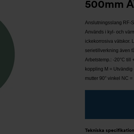
500mm A
Anslutningsslang RF-SX
Används i kyl- och vär
ickekorrosiva vätskor. 
serietillverkning även 
Arbetstemp.: -20°C till
koppling M = Utvändig 
mutter 90° vinkel NC =
Tekniska specifikatio