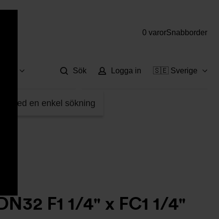
0 varor
Snabborder
Hjä
vice
Sök
Logga in
🇸🇪 Sverige
5745-W36515205
fter med en enkel sökning
DN32 F1 1/4" x FC1 1/4"