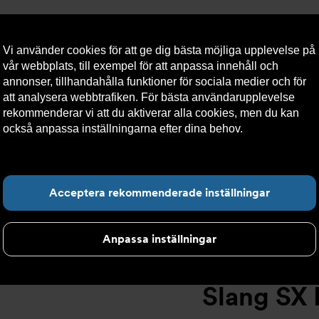
Vi använder cookies för att ge dig bästa möjliga upplevelse på
vår webbplats, till exempel för att anpassa innehåll och
annonser, tillhandahålla funktioner för sociala medier och för
att analysera webbtrafiken. För bästa användarupplevelse
llt
Om Armatec
Hållbarhet
Kontakta oss
Kundser
rekommenderar vi att du aktiverar alla cookies, men du kan
också anpassa inställningarna efter dina behov.
Läs mer om
våra cookies här.
Slang SX AT 5745-
>
Slang SX DN32 F1 1/4" x FC1 1/4" 500mm AT 
Hitta det du letar e
Acceptera rekommenderade inställningar
Anpassa inställningar
Slang SX 