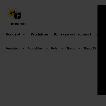
Huvudnavigering
Koncept
Produkter
Kunskap och support
Aktue
Du
Armatec
>
Produkter
>
Kyla
>
Slang
>
Slang SX
>
är
här: