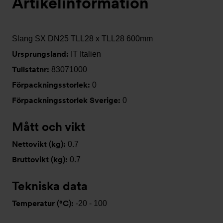
Artikelinformation
Slang SX DN25 TLL28 x TLL28 600mm
Ursprungsland:
IT Italien
Tullstatnr:
83071000
Förpackningsstorlek:
0
Förpackningsstorlek Sverige:
0
Mått och vikt
Nettovikt (kg):
0.7
Bruttovikt (kg):
0.7
Tekniska data
Temperatur (°C):
-20 - 100