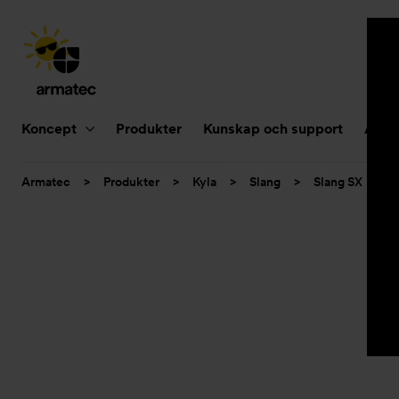
Huvudnavigering
Koncept
Produkter
Kunskap och support
Aktue
Du
Armatec
>
Produkter
>
Kyla
>
Slang
>
Slang SX
>
är
här: