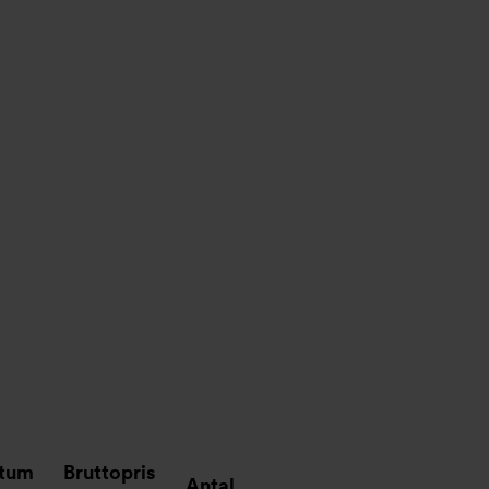
atum
Bruttopris
Antal