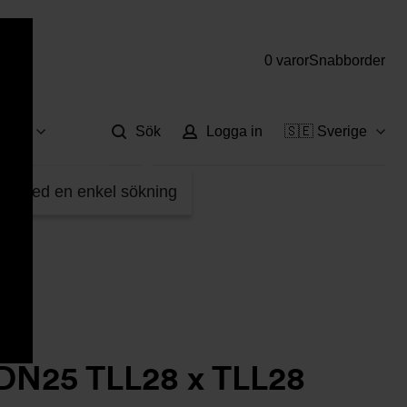
0 varor
Snabborder
Hjä
vice
Sök
Logga in
🇸🇪 Sverige
45-W35999906
fter med en enkel sökning
 DN25 TLL28 x TLL28