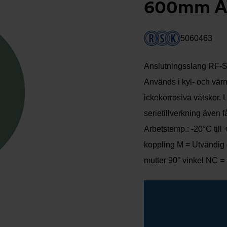
600mm A
5060463
Anslutningsslang RF-SX
Används i kyl- och vär
ickekorrosiva vätskor. 
serietillverkning även 
Arbetstemp.: -20°C till
koppling M = Utvändig 
mutter 90° vinkel NC =