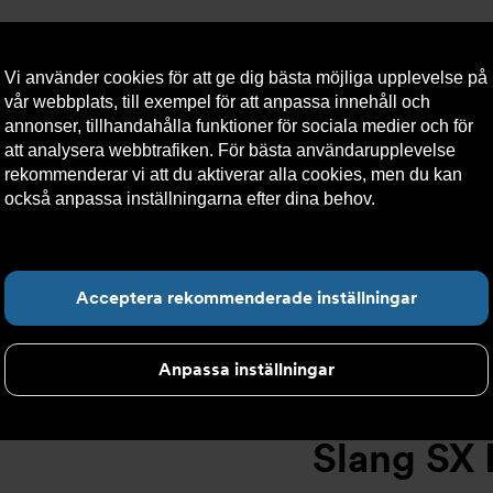
Vi använder cookies för att ge dig bästa möjliga upplevelse på
vår webbplats, till exempel för att anpassa innehåll och
annonser, tillhandahålla funktioner för sociala medier och för
att analysera webbtrafiken. För bästa användarupplevelse
llt
Om Armatec
Hållbarhet
Kontakta oss
Kundser
rekommenderar vi att du aktiverar alla cookies, men du kan
också anpassa inställningarna efter dina behov.
Läs mer om
våra cookies här.
Slang SX AT 5745-
>
Slang SX DN25 TLL28 x TLL28 600mm AT 57
Hitta det du letar e
Acceptera rekommenderade inställningar
Anpassa inställningar
Slang SX