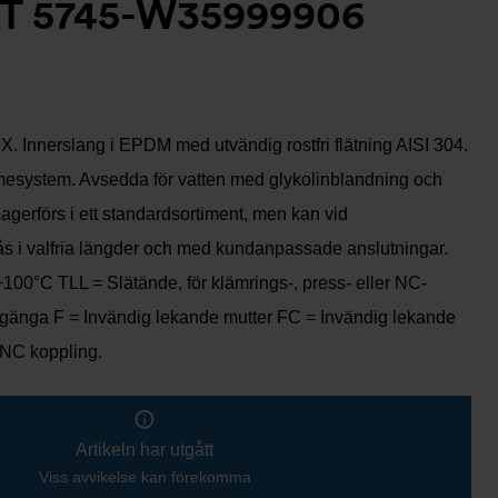
T 5745-W35999906
. Innerslang i EPDM med utvändig rostfri flätning AISI 304.
mesystem. Avsedda för vatten med glykolinblandning och
Lagerförs i ett standardsortiment, men kan vid
fås i valfria längder och med kundanpassade anslutningar.
 +100°C TLL = Slätände, för klämrings-, press- eller NC-
gänga F = Invändig lekande mutter FC = Invändig lekande
 NC koppling.
Artikeln har utgått
Viss avvikelse kan förekomma