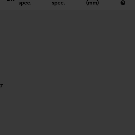
spec.
spec.
(mm)
T
AT