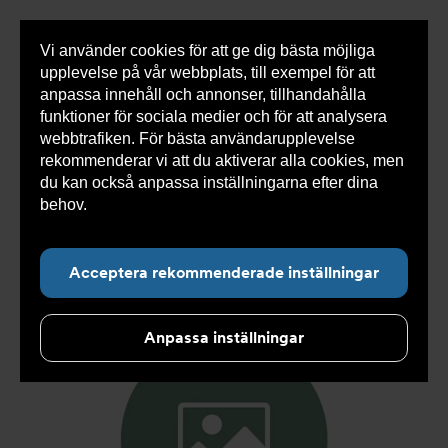
Vi använder cookies för att ge dig bästa möjliga
Visa
0 varor
Snabborder
upplevelse på vår webbplats, till exempel för att
inneh
anpassa innehåll och annonser, tillhandahålla
funktioner för sociala medier och för att analysera
webbtrafiken. För bästa användarupplevelse
Du
Armatec
>
Produkter
>
Kyla
>
Slang
>
Slang
rekommenderar vi att du aktiverar alla cookies, men
är
SX
>
Slang SX AT 5745-
>
Slang SX DN25 FC1" x FC1"
här:
1000mm AT 5745-W35424210
du kan också anpassa inställningarna efter dina
behov.
Läs mer om våra cookies här.
Acceptera rekommenderade inställningar
Anpassa inställningar