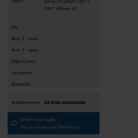
Slang SX DN19 F3/4" x
F3/4" 400mm AT
AT 5745-W34313106
Artikeln har utgått
Viss avvikelse kan förekomma