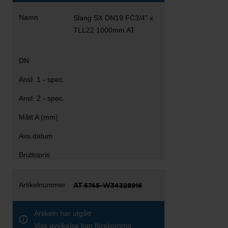
Slang SX DN19 FC3/4" x
TLL22 1000mm AT
AT 5745-W34328916
Artikeln har utgått
Viss avvikelse kan förekomma