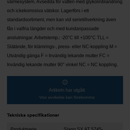
värmesystem. Avsedda för vatten med glykolinblandning
och ickekorrosiva vätskor. Lagerförs i ett
standardsortiment, men kan vid serietillverkning även
fås i valfria längder och med kundanpassade
anslutningar. Arbetstemp.: -20°C till +100°C TLL =
Slätände, för klämrings-, press- eller NC-koppling M =
Utvändig gänga F = Invändig lekande mutter FC =
Invändig lekande mutter 90° vinkel NC = NC koppling.
Artikeln har utgått
Viss avvikelse kan förekomma
Tekniska specifikationer
Produktserie
Slang SX AT 5745-