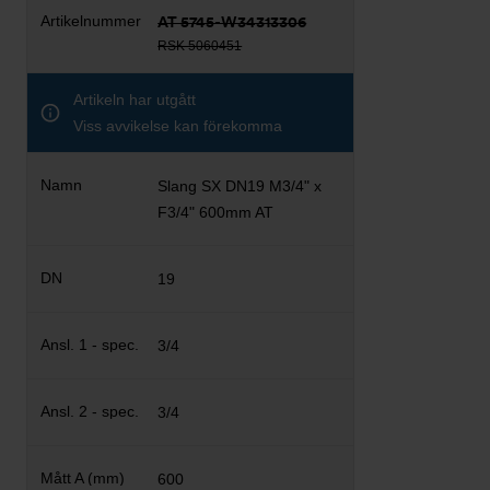
AT 5745-W34313306
RSK 5060451
Artikeln har utgått
Viss avvikelse kan förekomma
Slang SX DN19 M3/4" x
F3/4" 600mm AT
19
3/4
3/4
600