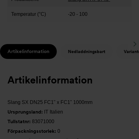
Temperatur (°C)
-20 - 100
S
Artikelinformation
Nedladdningsbart
Variant
t
Artikelinformation
Slang SX DN25 FC1" x FC1" 1000mm
Ursprungsland:
IT Italien
Tullstatnr:
83071000
Förpackningsstorlek:
0