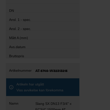
AT 5745-W32313215
Artikeln har utgått
Viss avvikelse kan förekomma
Slang SX DN13 F3/4" x
FC3/4" 1500mm AT