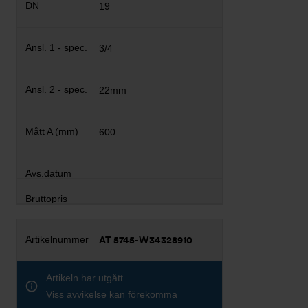
19
3/4
22mm
600
AT 5745-W34328910
Artikeln har utgått
Viss avvikelse kan förekomma