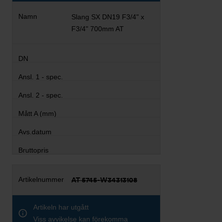
Slang SX DN19 F3/4" x
F3/4" 700mm AT
AT 5745-W34313108
Artikeln har utgått
Viss avvikelse kan förekomma