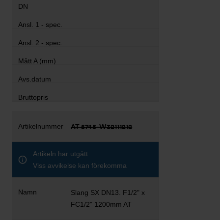
AT 5745-W32111212
Artikeln har utgått
Viss avvikelse kan förekomma
Slang SX DN13. F1/2" x
FC1/2" 1200mm AT