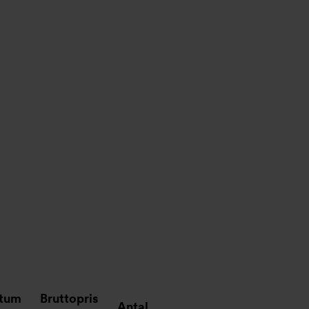
atum
Bruttopris
Antal