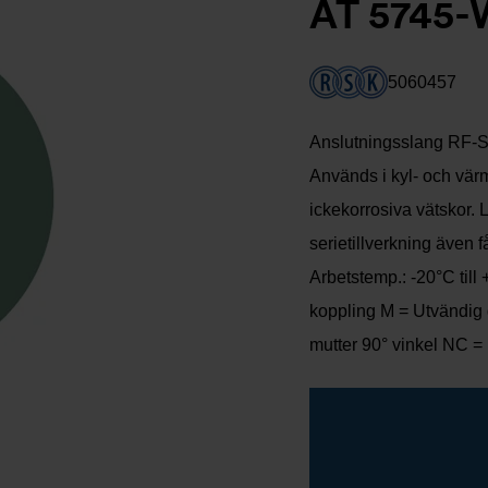
AT 5745-
5060457
Anslutningsslang RF-SX
Används i kyl- och vär
ickekorrosiva vätskor. 
serietillverkning även 
Arbetstemp.: -20°C till
koppling M = Utvändig 
mutter 90° vinkel NC =