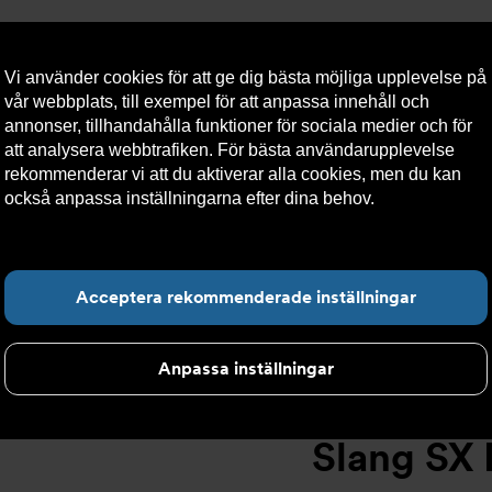
Vi använder cookies för att ge dig bästa möjliga upplevelse på
vår webbplats, till exempel för att anpassa innehåll och
annonser, tillhandahålla funktioner för sociala medier och för
att analysera webbtrafiken. För bästa användarupplevelse
llt
Om Armatec
Hållbarhet
Kontakta oss
Kundser
rekommenderar vi att du aktiverar alla cookies, men du kan
också anpassa inställningarna efter dina behov.
Läs mer om
våra cookies här.
Slang SX AT 5745-
>
Slang SX DN25 F1" x M1" 1000mm AT 5745-W3
Hitta det du letar e
Acceptera rekommenderade inställningar
Anpassa inställningar
Slang SX