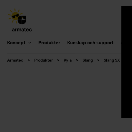
Huvudnavigering
Koncept
Produkter
Kunskap och support
Aktue
Du
Armatec
>
Produkter
>
Kyla
>
Slang
>
Slang SX
>
är
här: