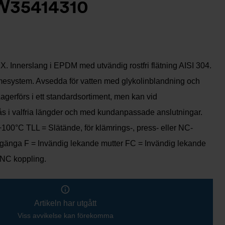
W35414310
. Innerslang i EPDM med utvändig rostfri flätning AISI 304.
mesystem. Avsedda för vatten med glykolinblandning och
Lagerförs i ett standardsortiment, men kan vid
fås i valfria längder och med kundanpassade anslutningar.
 +100°C TLL = Slätände, för klämrings-, press- eller NC-
gänga F = Invändig lekande mutter FC = Invändig lekande
 NC koppling.
Artikeln har utgått
Viss avvikelse kan förekomma