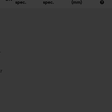
spec.
spec.
(mm)
T
AT