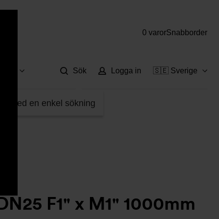
0 varor
Snabborder
Hjä
vice
Sök
Logga in
🇸🇪 Sverige
5414310
fter med en enkel sökning
 DN25 F1" x M1" 1000mm