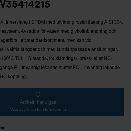
W35414215
. Innerslang i EPDM med utvändig rostfri flätning AISI 304.
mesystem. Avsedda för vatten med glykolinblandning och
Lagerförs i ett standardsortiment, men kan vid
fås i valfria längder och med kundanpassade anslutningar.
 +100°C TLL = Slätände, för klämrings-, press- eller NC-
gänga F = Invändig lekande mutter FC = Invändig lekande
 NC koppling.
Artikeln har utgått
Viss avvikelse kan förekomma
ner