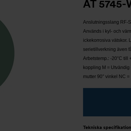
AT 5745-
Anslutningsslang RF-SX
Används i kyl- och vär
ickekorrosiva vätskor. 
serietillverkning även 
Arbetstemp.: -20°C till
koppling M = Utvändig 
mutter 90° vinkel NC =
Tekniska specifikatio