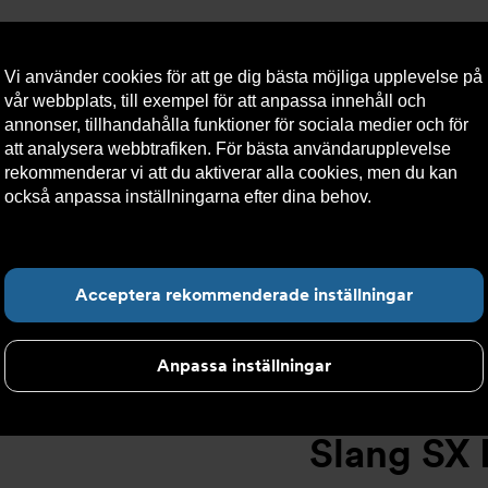
Vi använder cookies för att ge dig bästa möjliga upplevelse på
vår webbplats, till exempel för att anpassa innehåll och
annonser, tillhandahålla funktioner för sociala medier och för
att analysera webbtrafiken. För bästa användarupplevelse
llt
Om Armatec
Hållbarhet
Kontakta oss
Kundser
rekommenderar vi att du aktiverar alla cookies, men du kan
också anpassa inställningarna efter dina behov.
Läs mer om
våra cookies här.
Slang SX AT 5745-
>
Slang SX DN25 F1" x FC1" 1500mm AT 5745-W3
Hitta det du letar e
Acceptera rekommenderade inställningar
Anpassa inställningar
Slang SX