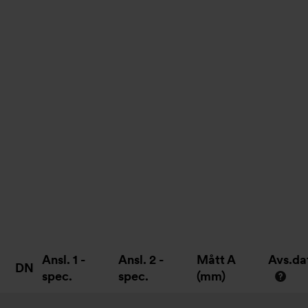
Ansl. 1 -
Ansl. 2 -
Mått A
Avs.d
DN
spec.
spec.
(mm)