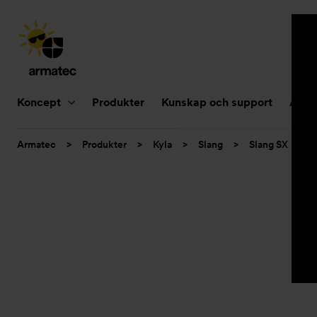
Huvudnavigering
Koncept
Produkter
Kunskap och support
Aktue
Du
Armatec
>
Produkter
>
Kyla
>
Slang
>
Slang SX
>
är
här: