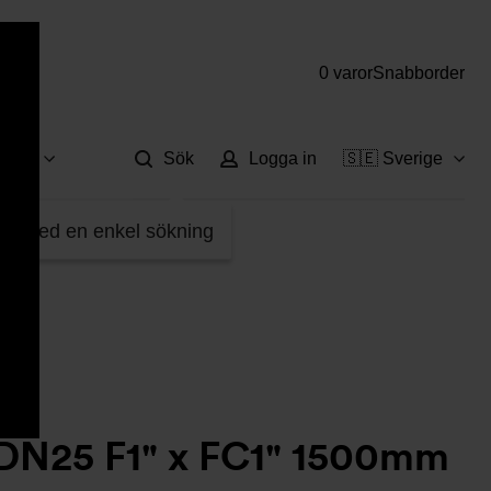
0 varor
Snabborder
Hjä
vice
Sök
Logga in
🇸🇪 Sverige
5414215
fter med en enkel sökning
 DN25 F1" x FC1" 1500mm