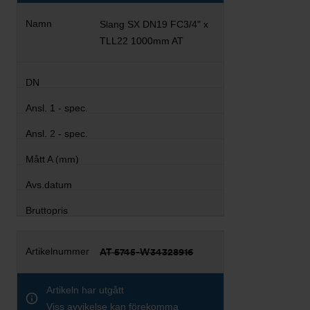
Slang SX DN19 FC3/4" x
TLL22 1000mm AT
AT 5745-W34328916
Artikeln har utgått
Viss avvikelse kan förekomma