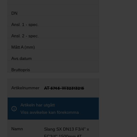
AT 5745-W32313215
Artikeln har utgått
Viss avvikelse kan förekomma
Slang SX DN13 F3/4" x
FC3/4" 1500mm AT