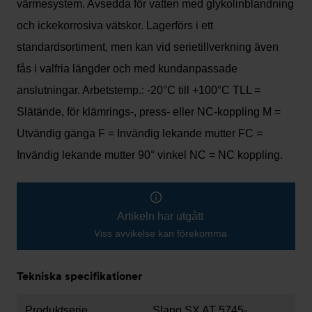
värmesystem. Avsedda för vatten med glykolinblandning
och ickekorrosiva vätskor. Lagerförs i ett
standardsortiment, men kan vid serietillverkning även
fås i valfria längder och med kundanpassade
anslutningar. Arbetstemp.: -20°C till +100°C TLL =
Slätände, för klämrings-, press- eller NC-koppling M =
Utvändig gänga F = Invändig lekande mutter FC =
Invändig lekande mutter 90° vinkel NC = NC koppling.
Artikeln har utgått
Viss avvikelse kan förekomma
Tekniska specifikationer
Produktserie
Slang SX AT 5745-