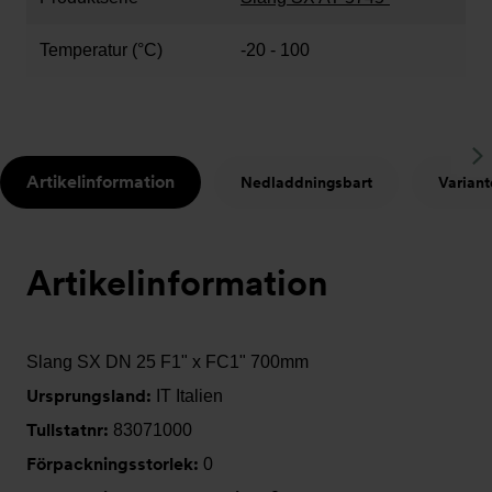
Temperatur (°C)
-20 - 100
S
Artikelinformation
Nedladdningsbart
Variant
t
Artikelinformation
Slang SX DN 25 F1" x FC1" 700mm
Ursprungsland:
IT Italien
Tullstatnr:
83071000
Förpackningsstorlek:
0