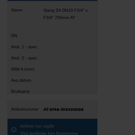
Slang SX DN19 F3/4" x
F3/4" 700mm AT
AT 5745-W34313108
Artikeln har utgått
Viss avvikelse kan förekomma