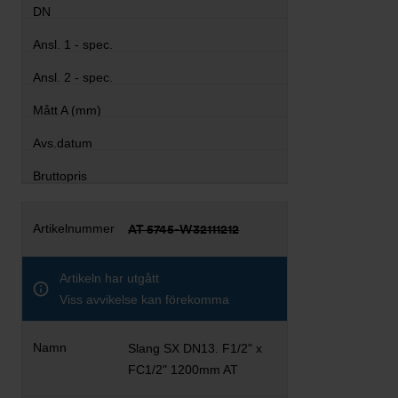
AT 5745-W32111212
Artikeln har utgått
Viss avvikelse kan förekomma
Slang SX DN13. F1/2" x
FC1/2" 1200mm AT