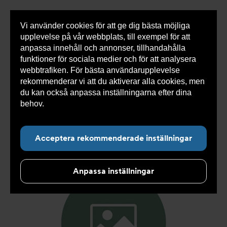
Vi använder cookies för att ge dig bästa möjliga
Visa
0 varor
Snabborder
upplevelse på vår webbplats, till exempel för att
inneh
anpassa innehåll och annonser, tillhandahålla
funktioner för sociala medier och för att analysera
webbtrafiken. För bästa användarupplevelse
Du
Armatec
>
Produkter
>
Kyla
>
Slang
>
Slang
rekommenderar vi att du aktiverar alla cookies, men
är
SX
>
Slang SX AT 5745-
>
Slang SX DN 25 F1" x FC1"
här:
700mm AT 5745-W35414207
du kan också anpassa inställningarna efter dina
behov.
Läs mer om våra cookies här.
Acceptera rekommenderade inställningar
Anpassa inställningar