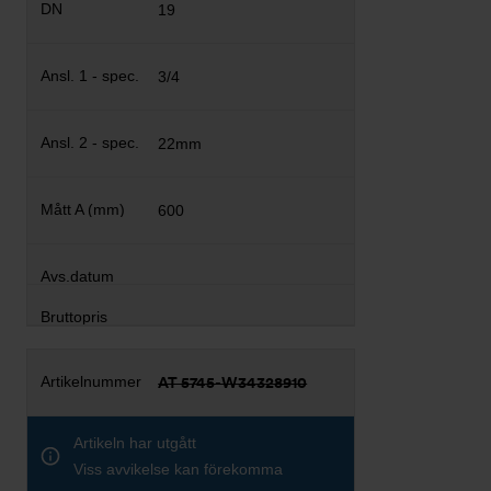
19
3/4
22mm
600
AT 5745-W34328910
Artikeln har utgått
Viss avvikelse kan förekomma