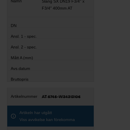
Slang SX DN19 F3/4" x
F3/4" 400mm AT
AT 5745-W34313106
Artikeln har utgått
Viss avvikelse kan förekomma