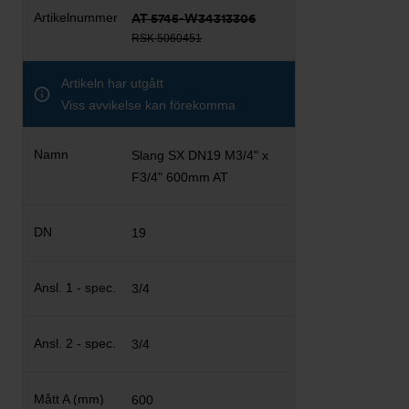
AT 5745-W34313306
RSK 5060451
Artikeln har utgått
Viss avvikelse kan förekomma
Slang SX DN19 M3/4" x
F3/4" 600mm AT
19
3/4
3/4
600