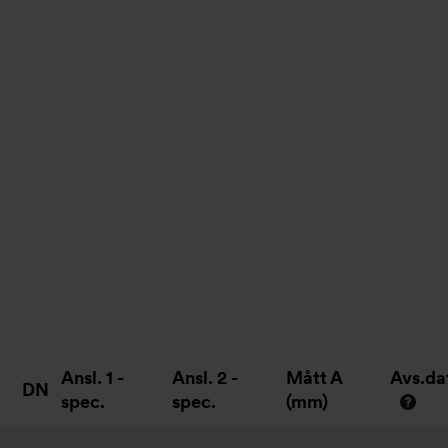
Ansl. 1 -
Ansl. 2 -
Mått A
Avs.d
DN
spec.
spec.
(mm)