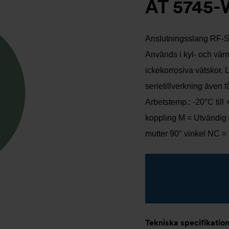
AT 5745-
Anslutningsslang RF-SX
Används i kyl- och vär
ickekorrosiva vätskor. 
serietillverkning även 
Arbetstemp.: -20°C till
koppling M = Utvändig 
mutter 90° vinkel NC =
Tekniska specifikatio