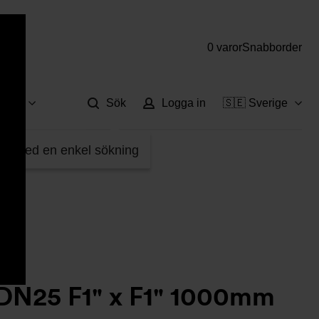
0 varor
Snabborder
Hjä
vice
Sök
Logga in
🇸🇪 Sverige
414110
fter med en enkel sökning
 DN25 F1" x F1" 1000mm