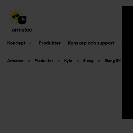
Huvudnavigering
Koncept
Produkter
Kunskap och support
Aktue
Du
Armatec
>
Produkter
>
Kyla
>
Slang
>
Slang SX
>
är
här: