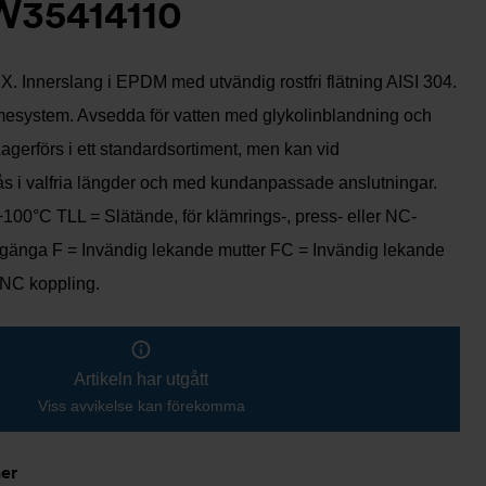
W35414110
. Innerslang i EPDM med utvändig rostfri flätning AISI 304.
mesystem. Avsedda för vatten med glykolinblandning och
Lagerförs i ett standardsortiment, men kan vid
fås i valfria längder och med kundanpassade anslutningar.
 +100°C TLL = Slätände, för klämrings-, press- eller NC-
gänga F = Invändig lekande mutter FC = Invändig lekande
 NC koppling.
Artikeln har utgått
Viss avvikelse kan förekomma
ner