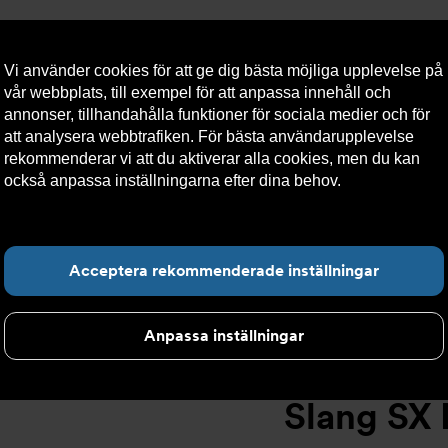
Vi använder cookies för att ge dig bästa möjliga upplevelse på
vår webbplats, till exempel för att anpassa innehåll och
annonser, tillhandahålla funktioner för sociala medier och för
att analysera webbtrafiken. För bästa användarupplevelse
llt
Om Armatec
Hållbarhet
Kontakta oss
Kundser
rekommenderar vi att du aktiverar alla cookies, men du kan
också anpassa inställningarna efter dina behov.
Läs mer om
våra cookies här.
Slang SX AT 5745-
>
Slang SX DN25 F1" x F1" 1000mm AT 5745-W35
Hitta det du letar e
Acceptera rekommenderade inställningar
Anpassa inställningar
Slang SX