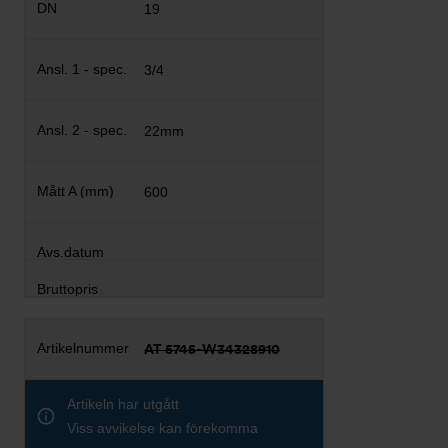
19
3/4
22mm
600
AT 5745-W34328910
Artikeln har utgått
Viss avvikelse kan förekomma