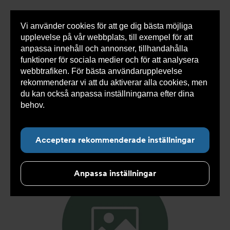
Vi använder cookies för att ge dig bästa möjliga
Visa
0 varor
Snabborder
upplevelse på vår webbplats, till exempel för att
inneh
anpassa innehåll och annonser, tillhandahålla
funktioner för sociala medier och för att analysera
webbtrafiken. För bästa användarupplevelse
Du
Armatec
>
Produkter
>
Kyla
>
Slang
>
Slang
rekommenderar vi att du aktiverar alla cookies, men
är
SX
>
Slang SX AT 5745-
>
Slang SX DN25 F1" x F1"
här:
600mm AT 5745-W35414106
du kan också anpassa inställningarna efter dina
behov.
Läs mer om våra cookies här.
Acceptera rekommenderade inställningar
Anpassa inställningar