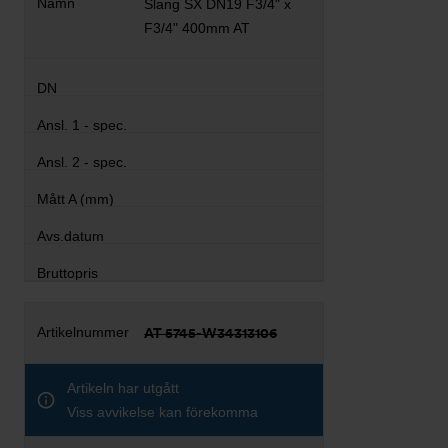
Slang SX DN19 F3/4" x
F3/4" 400mm AT
AT 5745-W34313106
Artikeln har utgått
Viss avvikelse kan förekomma