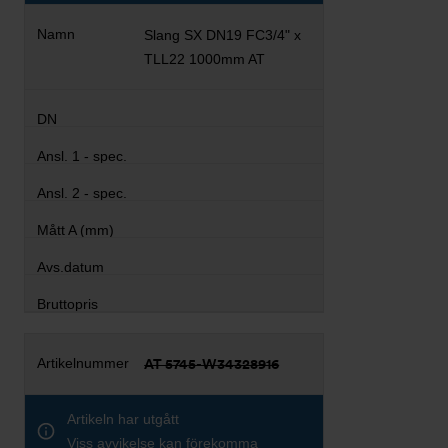
Slang SX DN19 FC3/4" x
TLL22 1000mm AT
AT 5745-W34328916
Artikeln har utgått
Viss avvikelse kan förekomma