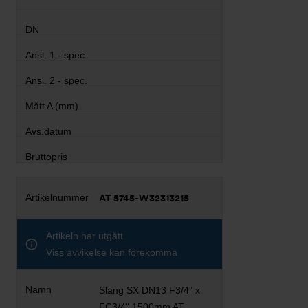
AT 5745-W32313215
Artikeln har utgått
Viss avvikelse kan förekomma
Slang SX DN13 F3/4" x
FC3/4" 1500mm AT