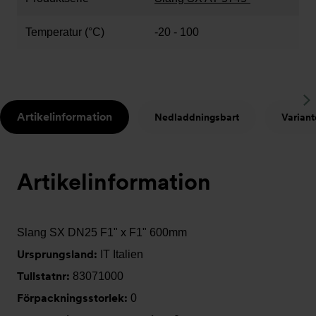
Temperatur (°C)
-20 - 100
S
Artikelinformation
Nedladdningsbart
Variant
t
Artikelinformation
Slang SX DN25 F1" x F1" 600mm
Ursprungsland:
IT Italien
Tullstatnr:
83071000
Förpackningsstorlek:
0