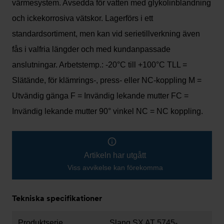
värmesystem. Avsedda för vatten med glykolinblandning
och ickekorrosiva vätskor. Lagerförs i ett
standardsortiment, men kan vid serietillverkning även
fås i valfria längder och med kundanpassade
anslutningar. Arbetstemp.: -20°C till +100°C TLL =
Slätände, för klämrings-, press- eller NC-koppling M =
Utvändig gänga F = Invändig lekande mutter FC =
Invändig lekande mutter 90° vinkel NC = NC koppling.
Artikeln har utgått
Viss avvikelse kan förekomma
Tekniska specifikationer
Produktserie
Slang SX AT 5745-