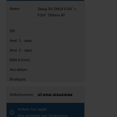
Slang SX DN19 F3/4" x
F3/4" 700mm AT
AT 5745-W34313108
Artikeln har utgått
Viss avvikelse kan förekomma