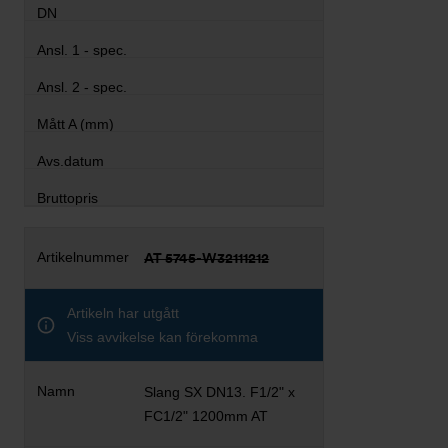
AT 5745-W32111212
Artikeln har utgått
Viss avvikelse kan förekomma
Slang SX DN13. F1/2" x
FC1/2" 1200mm AT