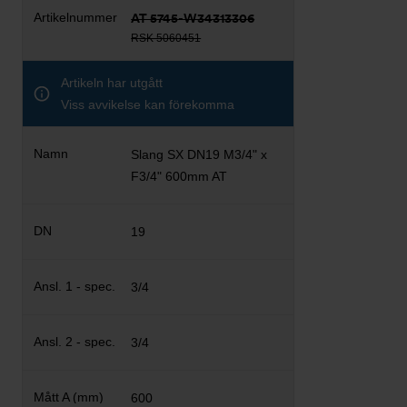
AT 5745-W34313306
RSK 5060451
Artikeln har utgått
Viss avvikelse kan förekomma
Slang SX DN19 M3/4" x
F3/4" 600mm AT
19
3/4
3/4
600