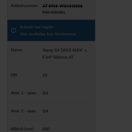
AT 5745-W34313306
RSK 5060451
Artikeln har utgått
Viss avvikelse kan förekomma
Slang SX DN19 M3/4" x
F3/4" 600mm AT
19
3/4
3/4
600