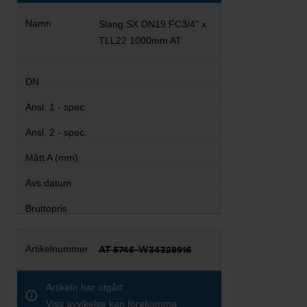
Slang SX DN19 FC3/4" x
TLL22 1000mm AT
AT 5745-W34328916
Artikeln har utgått
Viss avvikelse kan förekomma