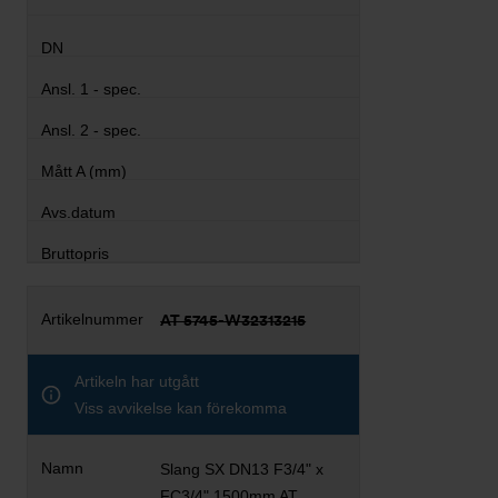
AT 5745-W32313215
Artikeln har utgått
Viss avvikelse kan förekomma
Slang SX DN13 F3/4" x
FC3/4" 1500mm AT