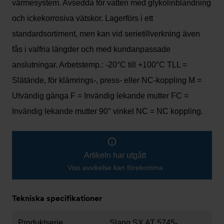
värmesystem. Avsedda för vatten med glykolinblandning
och ickekorrosiva vätskor. Lagerförs i ett
standardsortiment, men kan vid serietillverkning även
fås i valfria längder och med kundanpassade
anslutningar. Arbetstemp.: -20°C till +100°C TLL =
Slätände, för klämrings-, press- eller NC-koppling M =
Utvändig gänga F = Invändig lekande mutter FC =
Invändig lekande mutter 90° vinkel NC = NC koppling.
Artikeln har utgått
Viss avvikelse kan förekomma
Tekniska specifikationer
Produktserie
Slang SX AT 5745-