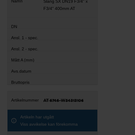
Slang SX DN19 F3/4" x
F3/4" 400mm AT
AT 5745-W34313106
Artikeln har utgått
Viss avvikelse kan förekomma