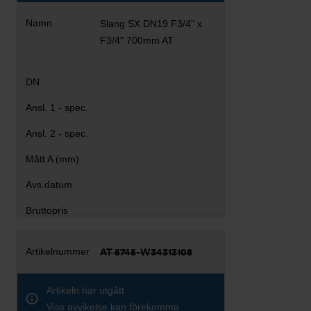
Slang SX DN19 F3/4" x
F3/4" 700mm AT
AT 5745-W34313108
Artikeln har utgått
Viss avvikelse kan förekomma