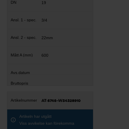
19
3/4
22mm
600
AT 5745-W34328910
Artikeln har utgått
Viss avvikelse kan förekomma