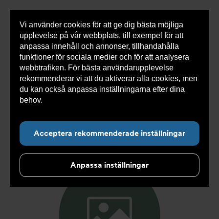
Vi använder cookies för att ge dig bästa möjliga
Visa
0 varor
Snabborder
upplevelse på vår webbplats, till exempel för att
inneh
anpassa innehåll och annonser, tillhandahålla
funktioner för sociala medier och för att analysera
webbtrafiken. För bästa användarupplevelse
Du
Armatec
>
Produkter
>
Kyla
>
Slang
>
Slang
rekommenderar vi att du aktiverar alla cookies, men
är
SX
>
Slang SX AT 5745-
>
Slang SX DN19 TLL22 x
här:
TLL22 900mm AT 5745-W34898909
du kan också anpassa inställningarna efter dina
behov.
Läs mer om våra cookies här.
Acceptera rekommenderade inställningar
Anpassa inställningar