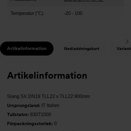
Temperatur (°C)
-20 - 100
S
Artikelinformation
Nedladdningsbart
Variant
t
Artikelinformation
Slang SX DN19 TLL22 x TLL22 900mm
Ursprungsland:
IT Italien
Tullstatnr:
83071000
Förpackningsstorlek:
0