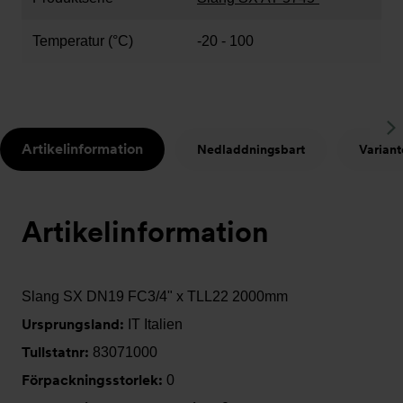
Temperatur (°C)
-20 - 100
S
Artikelinformation
Nedladdningsbart
Variant
t
Artikelinformation
Slang SX DN19 FC3/4" x TLL22 2000mm
Ursprungsland:
IT Italien
Tullstatnr:
83071000
Förpackningsstorlek:
0