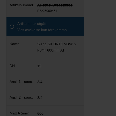
AT 5745-W34313306
RSK 5060451
Artikeln har utgått
Viss avvikelse kan förekomma
Slang SX DN19 M3/4" x
F3/4" 600mm AT
19
3/4
3/4
600