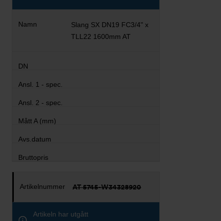
Slang SX DN19 FC3/4" x
TLL22 1600mm AT
AT 5745-W34328920
Artikeln har utgått