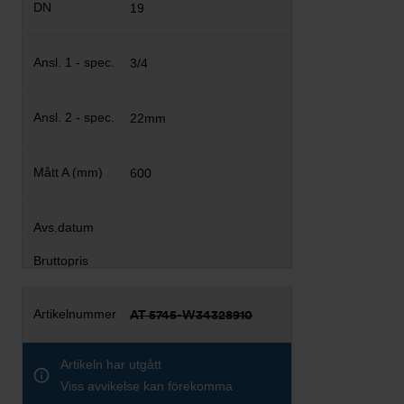
19
3/4
22mm
600
AT 5745-W34328910
Artikeln har utgått
Viss avvikelse kan förekomma