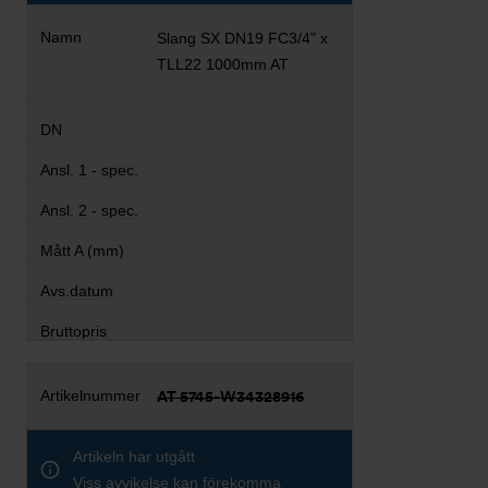
Slang SX DN19 FC3/4" x
TLL22 1000mm AT
AT 5745-W34328916
Artikeln har utgått
Viss avvikelse kan förekomma