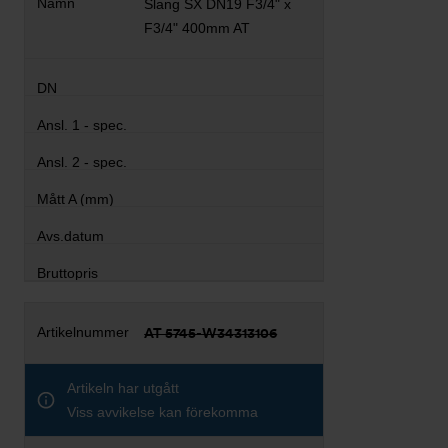
Slang SX DN19 F3/4" x
F3/4" 400mm AT
AT 5745-W34313106
Artikeln har utgått
Viss avvikelse kan förekomma