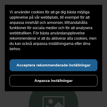
Vi använder cookies för att ge dig bästa möjliga
Visa
0 varor
Snabborder
upplevelse på vår webbplats, till exempel för att
inneh
anpassa innehåll och annonser, tillhandahålla
funktioner för sociala medier och för att analysera
webbtrafiken. För bästa användarupplevelse
Du
Armatec
>
Produkter
>
Kyla
>
Slang
>
Slang
rekommenderar vi att du aktiverar alla cookies, men
är
SX
>
Slang SX AT 5745-
>
Slang SX DN19 FC3/4" x
här:
TLL22 2000mm AT 5745-W34328920
du kan också anpassa inställningarna efter dina
behov.
Läs mer om våra cookies här.
Acceptera rekommenderade inställningar
Anpassa inställningar