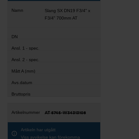
Slang SX DN19 F3/4" x
F3/4" 700mm AT
AT 5745-W34313108
Artikeln har utgått
Viss avvikelse kan förekomma