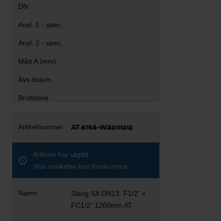
AT 5745-W32111212
Artikeln har utgått
Viss avvikelse kan förekomma
Slang SX DN13. F1/2" x
FC1/2" 1200mm AT