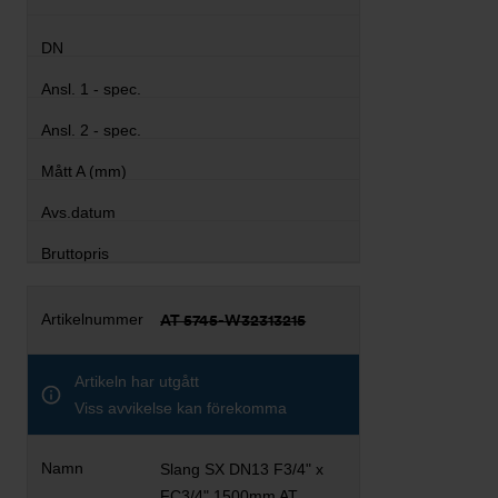
AT 5745-W32313215
Artikeln har utgått
Viss avvikelse kan förekomma
Slang SX DN13 F3/4" x
FC3/4" 1500mm AT