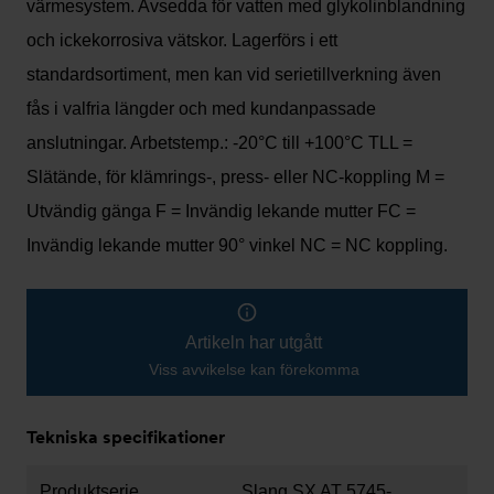
värmesystem. Avsedda för vatten med glykolinblandning
och ickekorrosiva vätskor. Lagerförs i ett
standardsortiment, men kan vid serietillverkning även
fås i valfria längder och med kundanpassade
anslutningar. Arbetstemp.: -20°C till +100°C TLL =
Slätände, för klämrings-, press- eller NC-koppling M =
Utvändig gänga F = Invändig lekande mutter FC =
Invändig lekande mutter 90° vinkel NC = NC koppling.
Artikeln har utgått
Viss avvikelse kan förekomma
Tekniska specifikationer
Produktserie
Slang SX AT 5745-