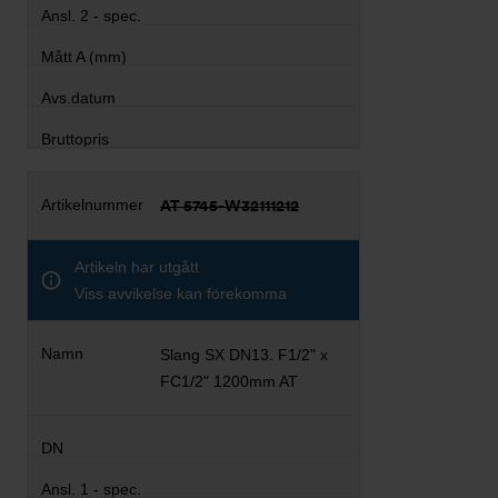
AT 5745-W32111212
Artikeln har utgått
Viss avvikelse kan förekomma
Slang SX DN13. F1/2" x
FC1/2" 1200mm AT