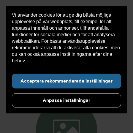
Vi använder cookies för att ge dig bästa möjliga
Visa
0 varor
Snabborder
upplevelse på vår webbplats, till exempel för att
inneh
anpassa innehåll och annonser, tillhandahålla
funktioner för sociala medier och för att analysera
webbtrafiken. För bästa användarupplevelse
Du
Armatec
>
Produkter
>
Kyla
>
Slang
>
Slang
rekommenderar vi att du aktiverar alla cookies, men
är
SX
>
Slang SX AT 5745-
>
Slang SX DN19 FC3/4" x
här:
TLL22 600mm AT 5745-W34328906
du kan också anpassa inställningarna efter dina
behov.
Läs mer om våra cookies här.
Acceptera rekommenderade inställningar
Anpassa inställningar