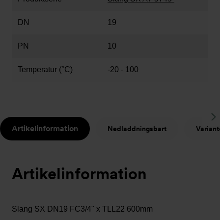
DN
19
PN
10
Temperatur (°C)
-20 - 100
S
Artikelinformation
Nedladdningsbart
Variant
t
Artikelinformation
Slang SX DN19 FC3/4" x TLL22 600mm