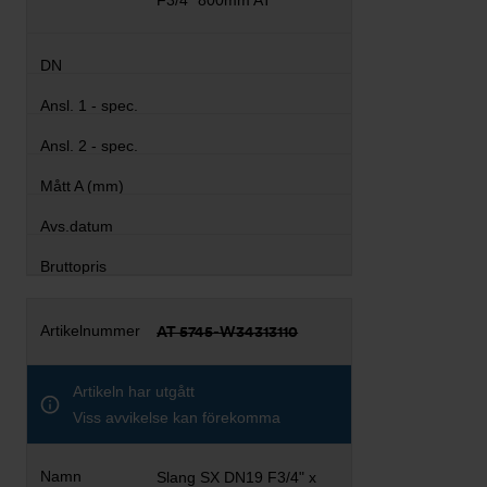
F3/4" 800mm AT
AT 5745-W34313110
Artikeln har utgått
Viss avvikelse kan förekomma
Slang SX DN19 F3/4" x