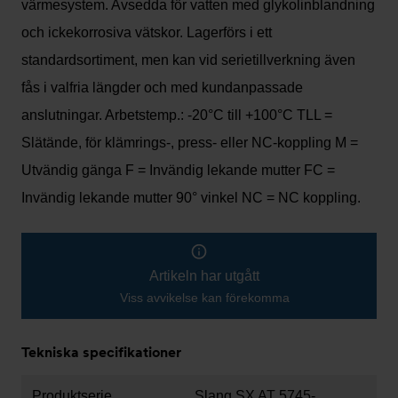
värmesystem. Avsedda för vatten med glykolinblandning
och ickekorrosiva vätskor. Lagerförs i ett
standardsortiment, men kan vid serietillverkning även
fås i valfria längder och med kundanpassade
anslutningar. Arbetstemp.: -20°C till +100°C TLL =
Slätände, för klämrings-, press- eller NC-koppling M =
Utvändig gänga F = Invändig lekande mutter FC =
Invändig lekande mutter 90° vinkel NC = NC koppling.
Artikeln har utgått
Viss avvikelse kan förekomma
Tekniska specifikationer
Produktserie
Slang SX AT 5745-