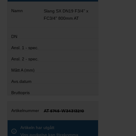
Slang SX DN19 F3/4" x
FC3/4" 800mm AT
AT 5745-W34313210
Artikeln har utgått
Viss avvikelse kan förekomma