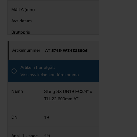
AT 5745-W34328906
Artikeln har utgått
Viss avvikelse kan förekomma
Slang SX DN19 FC3/4" x
TLL22 600mm AT
19
3/4