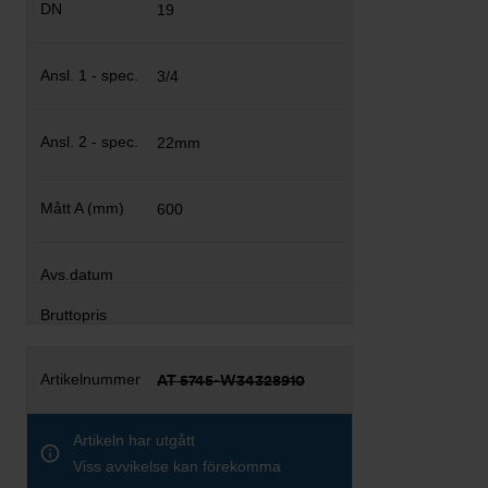
19
3/4
22mm
600
AT 5745-W34328910
Artikeln har utgått
Viss avvikelse kan förekomma