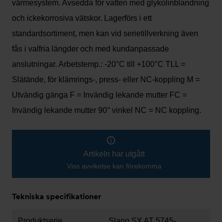
värmesystem. Avsedda för vatten med glykolinblandning
och ickekorrosiva vätskor. Lagerförs i ett
standardsortiment, men kan vid serietillverkning även
fås i valfria längder och med kundanpassade
anslutningar. Arbetstemp.: -20°C till +100°C TLL =
Slätände, för klämrings-, press- eller NC-koppling M =
Utvändig gänga F = Invändig lekande mutter FC =
Invändig lekande mutter 90° vinkel NC = NC koppling.
Artikeln har utgått
Viss avvikelse kan förekomma
Tekniska specifikationer
Produktserie
Slang SX AT 5745-