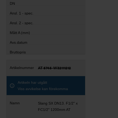
AT 5745-W32111212
Artikeln har utgått
Viss avvikelse kan förekomma
Slang SX DN13. F1/2" x
FC1/2" 1200mm AT