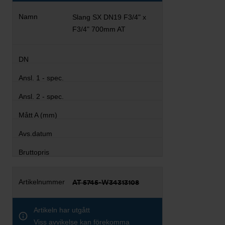
Slang SX DN19 F3/4" x
F3/4" 700mm AT
AT 5745-W34313108
Artikeln har utgått
Viss avvikelse kan förekomma