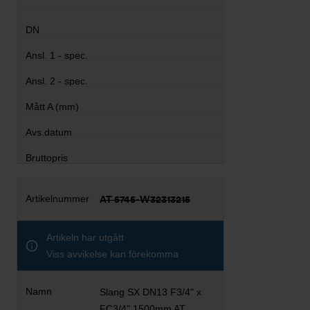
AT 5745-W32313215
Artikeln har utgått
Viss avvikelse kan förekomma
Slang SX DN13 F3/4" x
FC3/4" 1500mm AT