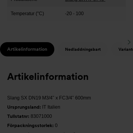
Temperatur (°C)
-20 - 100
S
Artikelinformation
Nedladdningsbart
Variant
t
Artikelinformation
Slang SX DN19 M3/4" x FC3/4" 600mm
Ursprungsland:
IT Italien
Tullstatnr:
83071000
Förpackningsstorlek:
0