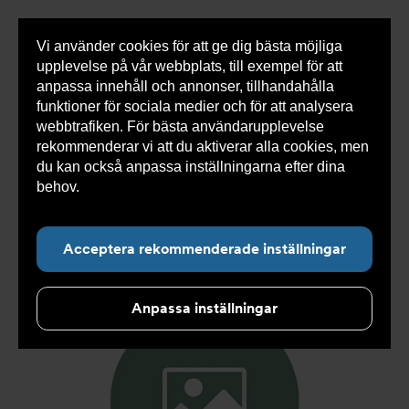
Vi använder cookies för att ge dig bästa möjliga
Visa
0 varor
Snabborder
upplevelse på vår webbplats, till exempel för att
inneh
anpassa innehåll och annonser, tillhandahålla
funktioner för sociala medier och för att analysera
webbtrafiken. För bästa användarupplevelse
Du
Armatec
>
Produkter
>
Kyla
>
Slang
>
Slang
rekommenderar vi att du aktiverar alla cookies, men
är
SX
>
Slang SX AT 5745-
>
Slang SX DN19 M3/4" x
här:
FC3/4" 600mm AT 5745-W34323306
du kan också anpassa inställningarna efter dina
behov.
Läs mer om våra cookies här.
Acceptera rekommenderade inställningar
Anpassa inställningar