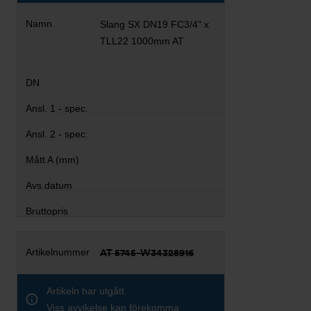
Slang SX DN19 FC3/4" x
TLL22 1000mm AT
AT 5745-W34328916
Artikeln har utgått
Viss avvikelse kan förekomma