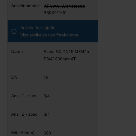
AT 5745-W34313306
RSK 5060451
Artikeln har utgått
Viss avvikelse kan förekomma
Slang SX DN19 M3/4" x
F3/4" 600mm AT
19
3/4
3/4
600