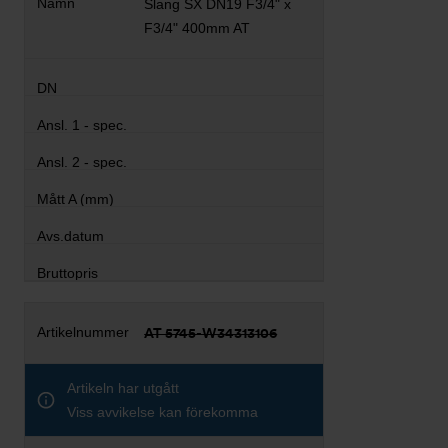
Slang SX DN19 F3/4" x
F3/4" 400mm AT
AT 5745-W34313106
Artikeln har utgått
Viss avvikelse kan förekomma