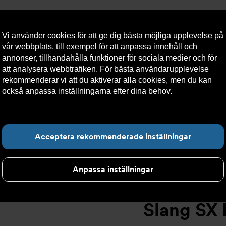
Vi använder cookies för att ge dig bästa möjliga upplevelse på
vår webbplats, till exempel för att anpassa innehåll och
annonser, tillhandahålla funktioner för sociala medier och för
att analysera webbtrafiken. För bästa användarupplevelse
llt
Om Armatec
Hållbarhet
Kontakta oss
Kundser
rekommenderar vi att du aktiverar alla cookies, men du kan
också anpassa inställningarna efter dina behov.
Läs mer om
våra cookies här.
Slang SX AT 5745-
>
Slang SX DN19 F3/4" x FC3/4" 700mm AT 574
Hitta det du letar e
Acceptera rekommenderade inställningar
Anpassa inställningar
Slang SX 