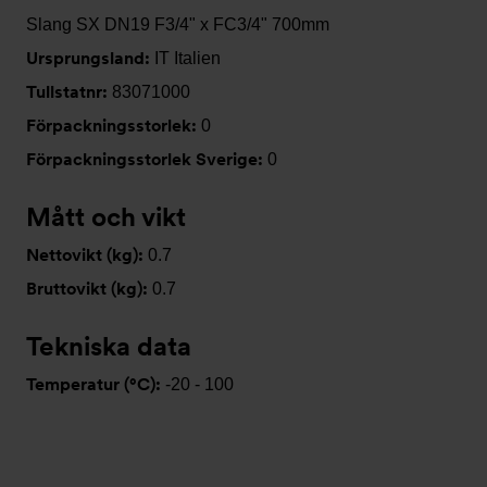
Slang SX DN19 F3/4" x FC3/4" 700mm
Ursprungsland:
IT Italien
Tullstatnr:
83071000
Förpackningsstorlek:
0
Förpackningsstorlek Sverige:
0
Mått och vikt
Nettovikt (kg):
0.7
Bruttovikt (kg):
0.7
Tekniska data
Temperatur (°C):
-20 - 100