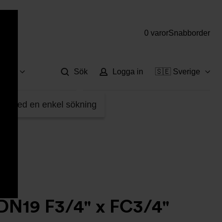
0 varor
Snabborder
Hjä
vice
Sök
Logga in
🇸🇪 Sverige
5-W34313207
fter med en enkel sökning
DN19 F3/4" x FC3/4"