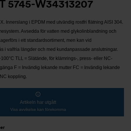
T 5745-W34313207
. Innerslang i EPDM med utvändig rostfri flätning AISI 304.
mesystem. Avsedda för vatten med glykolinblandning och
Lagerförs i ett standardsortiment, men kan vid
fås i valfria längder och med kundanpassade anslutningar.
 +100°C TLL = Slätände, för klämrings-, press- eller NC-
gänga F = Invändig lekande mutter FC = Invändig lekande
 NC koppling.
Artikeln har utgått
Viss avvikelse kan förekomma
ner