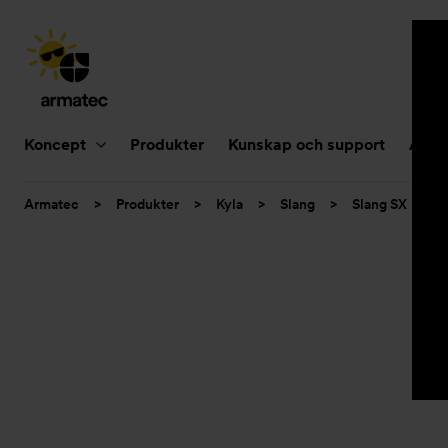
Huvudnavigering
Koncept
Produkter
Kunskap och support
Aktue
Du
Armatec
>
Produkter
>
Kyla
>
Slang
>
Slang SX
>
är
här: