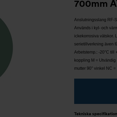
700mm A
Anslutningsslang RF-SX
Används i kyl- och vär
ickekorrosiva vätskor. 
serietillverkning även 
Arbetstemp.: -20°C till
koppling M = Utvändig 
mutter 90° vinkel NC =
Tekniska specifikatio