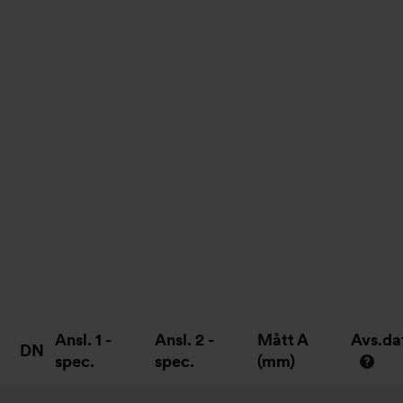
Ansl. 1 -
Ansl. 2 -
Mått A
Avs.d
DN
spec.
spec.
(mm)